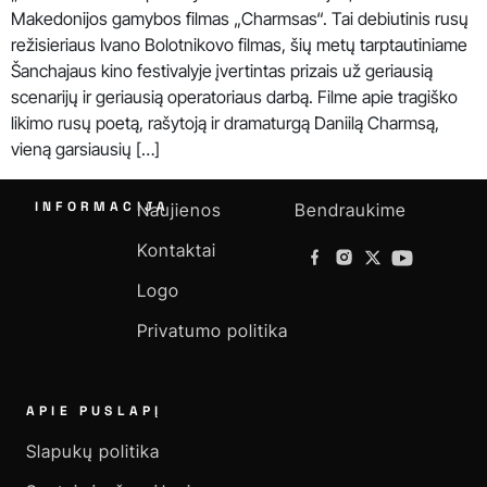
Makedonijos gamybos filmas „Charmsas“. Tai debiutinis rusų
režisieriaus Ivano Bolotnikovo filmas, šių metų tarptautiniame
Šanchajaus kino festivalyje įvertintas prizais už geriausią
scenarijų ir geriausią operatoriaus darbą. Filme apie tragiško
likimo rusų poetą, rašytoją ir dramaturgą Daniilą Charmsą,
vieną garsiausių […]
INFORMACIJA
Naujienos
Bendraukime
Kontaktai
Logo
Privatumo politika
APIE PUSLAPĮ
Slapukų politika