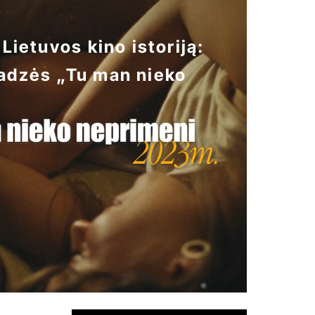
 Lietuvos kino istoriją:
adzės „Tu man nieko