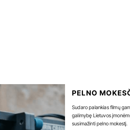
PELNO MOKESČ
Sudaro palankias filmų gam
galimybę Lietuvos įmonėms, 
susimažinti pelno mokestį.