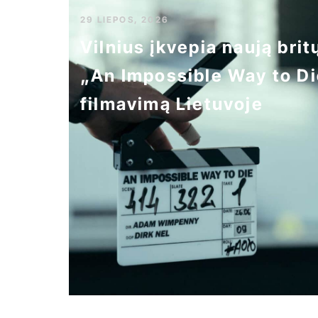
29 LIEPOS, 2026
Vilnius įkvepia naują brit
„An Impossible Way to Di
filmavimą Lietuvoje