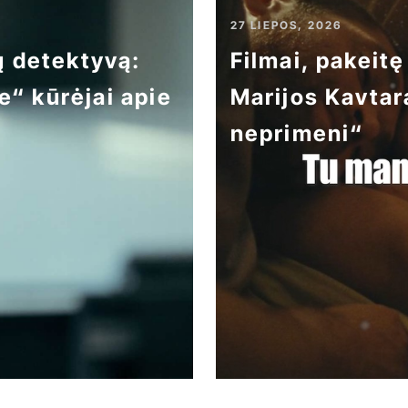
27 LIEPOS, 2026
ų detektyvą:
Filmai, pakeitę
e“ kūrėjai apie
Marijos Kavtar
neprimeni“