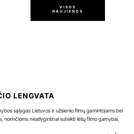
VISOS
NAUJIENOS
IO LENGVATA
ybos sąlygas Lietuvos ir užsienio filmų gamintojams bei
norinčioms neatlygintinai suteikti lėšų filmo gamybai,