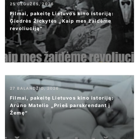
25 GEGUŽĖS, 2026
Filmai, pakeitę Lietuvos kino istoriją:
Giedrės Žickytės „Kaip mes žaidėme
revoliuciją“
27 BALANDŽIO, 2026
Filmai, pakeitę Lietuvos kino istoriją:
Arūno Matelio „Prieš parskrendant į
Žemę“