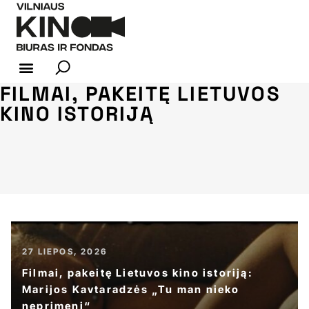
FILMAI, PAKEITĘ LIETUVOS
KINO INDUSTRIJA
KINO ISTORIJĄ
27 LIEPOS, 2026
Filmai, pakeitę Lietuvos kino istoriją:
Marijos Kavtaradzės „Tu man nieko
neprimeni“