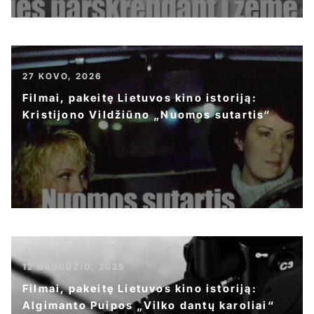
27 KOVO, 2026
Filmai, pakeitę Lietuvos kino istoriją:
Kristijono Vildžiūno „Nuomos sutartis“
12 GRUODŽIO, 2025
Filmai, pakeitę Lietuvos kino istoriją:
Algimanto Puipos „Vilko dantų karoliai“