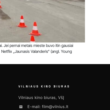
ai. Jei pernai metais mieste buvo itin gausiai
s Netflix „Jaunasis Valanderis“ (angl. Young
VILNIAUS KINO BIURAS
Vilniaus kino biuras, VšĮ
E-mail: film@vilnius.lt