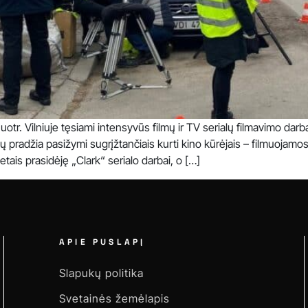
nuotr. Vilniuje tęsiami intensyvūs filmų ir TV serialų filmavimo darb
tų pradžia pasižymi sugrįžtančiais kurti kino kūrėjais – filmuojamo
tais prasidėję „Clark“ serialo darbai, o […]
APIE PUSLAPĮ
Slapukų politika
Svetainės žemėlapis