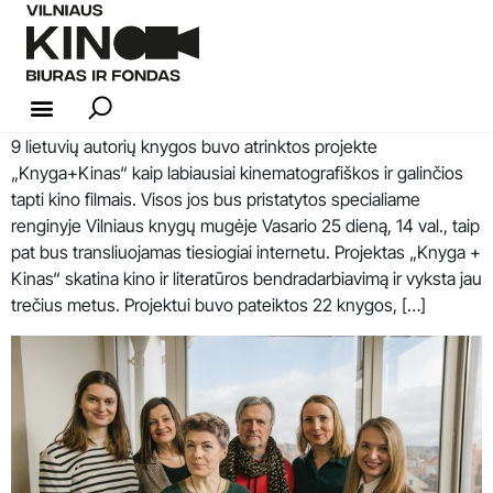
9 lietuvių autorių knygos buvo atrinktos projekte
KINO INDUSTRIJA
„Knyga+Kinas“ kaip labiausiai kinematografiškos ir galinčios
tapti kino filmais. Visos jos bus pristatytos specialiame
renginyje Vilniaus knygų mugėje Vasario 25 dieną, 14 val., taip
pat bus transliuojamas tiesiogiai internetu. Projektas „Knyga +
Kinas“ skatina kino ir literatūros bendradarbiavimą ir vyksta jau
trečius metus. Projektui buvo pateiktos 22 knygos, […]