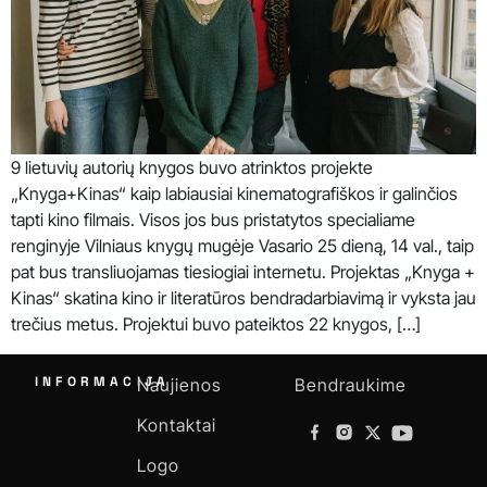
9 lietuvių autorių knygos buvo atrinktos projekte
„Knyga+Kinas“ kaip labiausiai kinematografiškos ir galinčios
tapti kino filmais. Visos jos bus pristatytos specialiame
renginyje Vilniaus knygų mugėje Vasario 25 dieną, 14 val., taip
pat bus transliuojamas tiesiogiai internetu. Projektas „Knyga +
Kinas“ skatina kino ir literatūros bendradarbiavimą ir vyksta jau
trečius metus. Projektui buvo pateiktos 22 knygos, […]
INFORMACIJA
Naujienos
Bendraukime
Kontaktai
Logo