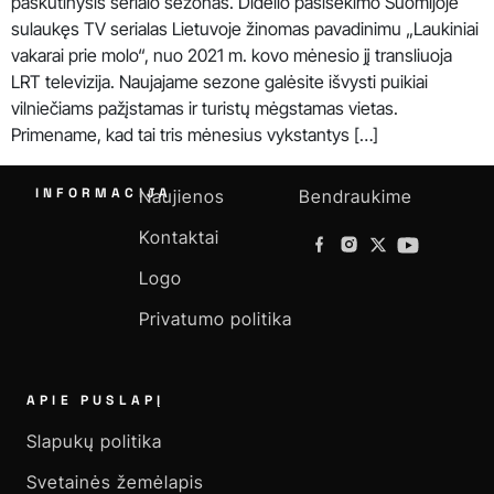
paskutinysis serialo sezonas. Didelio pasisekimo Suomijoje
sulaukęs TV serialas Lietuvoje žinomas pavadinimu „Laukiniai
vakarai prie molo“, nuo 2021 m. kovo mėnesio jį transliuoja
LRT televizija. Naujajame sezone galėsite išvysti puikiai
vilniečiams pažįstamas ir turistų mėgstamas vietas.
Primename, kad tai tris mėnesius vykstantys […]
INFORMACIJA
Naujienos
Bendraukime
Kontaktai
Logo
Privatumo politika
APIE PUSLAPĮ
Slapukų politika
Svetainės žemėlapis