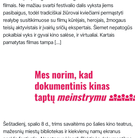
filmais. Ne mažiau svarbi festivalio dalis vyksta jiems
pasibaigus, todėl tradiciškai žiūrovai kviečiami permąstyti
realybę susitikimuose su filmų kūrėjais, herojais, žmogaus
teisių aktyvistais ir įvairių sričių ekspertais. Šiemet nepatogūs
pokalbiai vyks ir gyvai kino salėse, ir virtualiai. Kartais
pamatytas filmas tampa […]
Šeštadienį, spalio 8 d., trims savaitėms po šalies kino teatrus,
mažesnių miestų bibliotekas ir kiekvienų namų ekranus