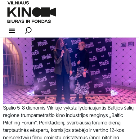
KINO INDUSTRIJA
Spalio 5-8 dienomis Vilniuje vyksta lyderiaujantis Baltijos šalių
regione trumpametražio kino industrijos renginys „Baltic
Pitching Forum“. Penktadienį, svarbiausią forumo dieną,
tarptautinės ekspertų komisijos stebėjo ir vertino 12-kos
perspektyvių filmų projektų pristatymus (angl. pitching