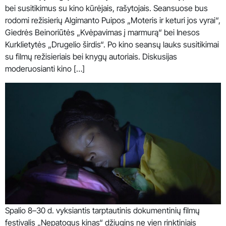
bei susitikimus su kino kūrėjais, rašytojais. Seansuose bus
rodomi režisierių Algimanto Puipos „Moteris ir keturi jos vyrai“,
Giedrės Beinoriūtės „Kvėpavimas į marmurą“ bei Inesos
Kurklietytės „Drugelio širdis“. Po kino seansų lauks susitikimai
su filmų režisieriais bei knygų autoriais. Diskusijas
moderuosianti kino […]
Spalio 8–30 d. vyksiantis tarptautinis dokumentinių filmų
festivalis „Nepatogus kinas“ džiugins ne vien rinktiniais