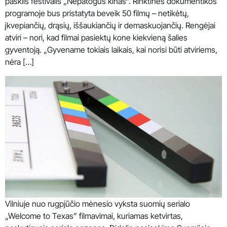
pasklis festivalis „Nepatogus kinas“. Rinktinės dokumentikos
programoje bus pristatyta beveik 50 filmų – netikėtų,
įkvepiančių, drąsių, iššaukiančių ir demaskuojančių. Rengėjai
atviri – nori, kad filmai pasiektų kone kiekvieną šalies
gyventoją. „Gyvename tokiais laikais, kai norisi būti atviriems,
nėra […]
Vilniuje nuo rugpjūčio mėnesio vyksta suomių serialo
„Welcome to Texas” filmavimai, kuriamas ketvirtas,