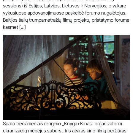
sessions) iš Estijos, Latvijos, Lietuvos ir Norvegijos, o vakare
vykusiuose apdovanojimuose paskelbė forumo nugalėtojus.
Baltijos šalių trumpametražių filmų projektų pristatymo forume
kasmet […]
Spalio trečiadieniais renginio „Knyga+Kinas“ organizatoriai
ekranizacijų mėgėjus suburs į tris atviras kino filmų peržiūras