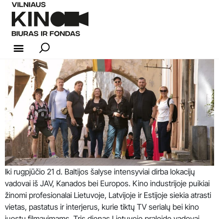
KINO INDUSTRIJA
Iki rugpjūčio 21 d. Baltijos šalyse intensyviai dirba lokacijų
vadovai iš JAV, Kanados bei Europos. Kino industrijoje puikiai
žinomi profesionalai Lietuvoje, Latvijoje ir Estijoje siekia atrasti
vietas, pastatus ir interjerus, kurie tiktų TV serialų bei kino
juostų filmavimams. Tris dienas Lietuvoje praleidę vadovai,