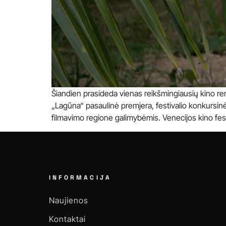
Šiandien prasideda vienas reikšmingiausių kino ren
„Lagūna“ pasaulinė premjera, festivalio konkursinėj
filmavimo regione galimybėmis. Venecijos kino festi
INFORMACIJA
Naujienos
Kontaktai