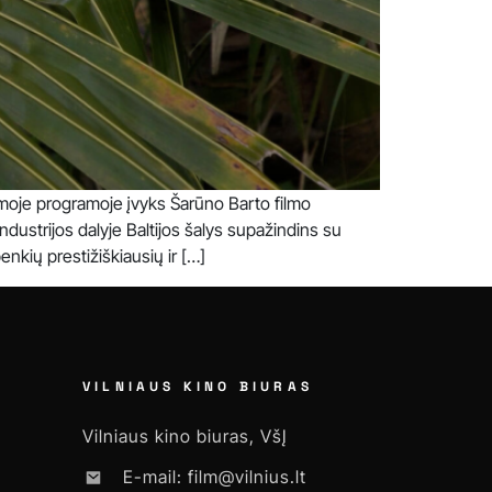
omoje programoje įvyks Šarūno Barto filmo
ndustrijos dalyje Baltijos šalys supažindins su
nkių prestižiškiausių ir […]
VILNIAUS KINO BIURAS
Vilniaus kino biuras, VšĮ
E-mail: film@vilnius.lt