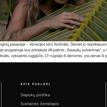
ginių pasaulyje – Venecijos kino festivalis. Šiemet jo nepriklaus
e programoje bus pristatyta VR patirtis „Pasaulių sutvėrimas“, o i
valis, vyksiantis rugpjūčio 27–rugsėjo 6 dienomis, yra vienas iš pe
APIE PUSLAPĮ
Slapukų politika
Svetainės žemėlapis