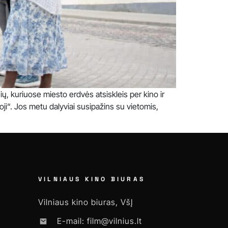
nių, kuriuose miesto erdvės atsiskleis per kino ir
ioji“. Jos metu dalyviai susipažins su vietomis,
VILNIAUS KINO BIURAS
Vilniaus kino biuras, VšĮ
E-mail: film@vilnius.lt