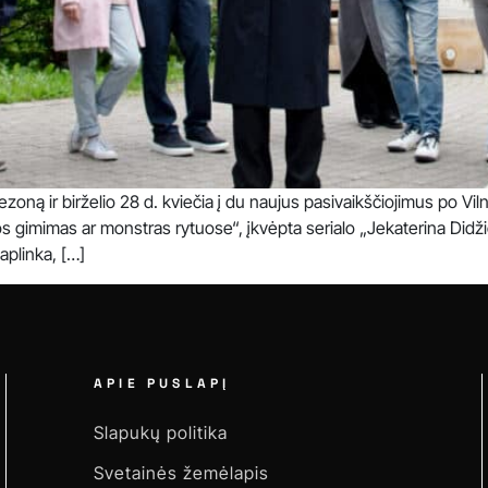
ezoną ir birželio 28 d. kviečia į du naujus pasivaikščiojimus po Vil
rijos gimimas ar monstras rytuose“, įkvėpta serialo „Jekaterina Didž
aplinka, […]
APIE PUSLAPĮ
Slapukų politika
Svetainės žemėlapis