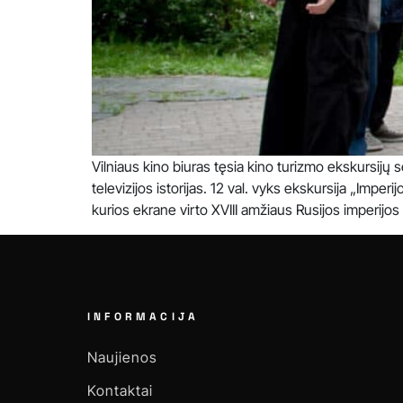
Vilniaus kino biuras tęsia kino turizmo ekskursijų s
televizijos istorijas. 12 val. vyks ekskursija „Impe
kurios ekrane virto XVIII amžiaus Rusijos imperijos 
INFORMACIJA
Naujienos
Kontaktai