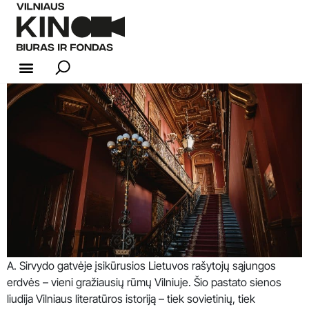
KINO INDUSTRIJA
A. Sirvydo gatvėje įsikūrusios Lietuvos rašytojų sąjungos
erdvės – vieni gražiausių rūmų Vilniuje. Šio pastato sienos
liudija Vilniaus literatūros istoriją – tiek sovietinių, tiek