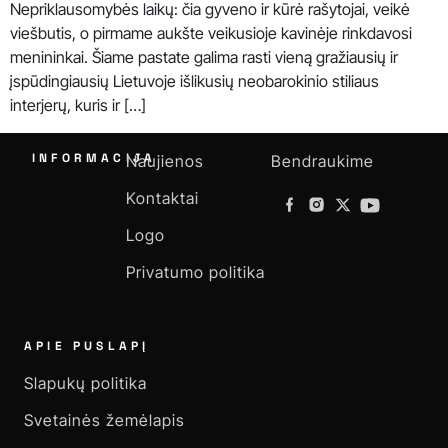
Nepriklausomybės laikų: čia gyveno ir kūrė rašytojai, veikė
viešbutis, o pirmame aukšte veikusioje kavinėje rinkdavosi
menininkai. Šiame pastate galima rasti vieną gražiausių ir
įspūdingiausių Lietuvoje išlikusių neobarokinio stiliaus
interjerų, kuris ir […]
INFORMACIJA
Naujienos
Bendraukime
Kontaktai
Logo
Privatumo politika
APIE PUSLAPĮ
Slapukų politika
Svetainės žemėlapis