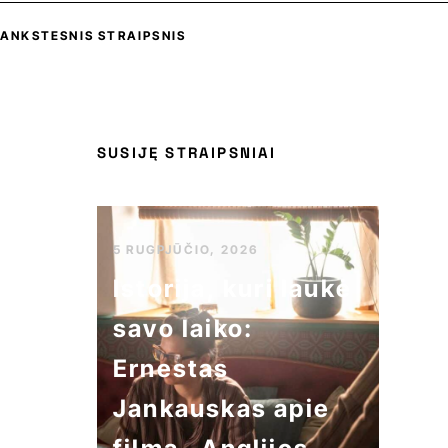
ANKSTESNIS STRAIPSNIS
SUSIJĘ STRAIPSNIAI
5 RUGPJŪČIO, 2026
Istorija, kuri laukė
savo laiko:
Ernestas
Jankauskas apie