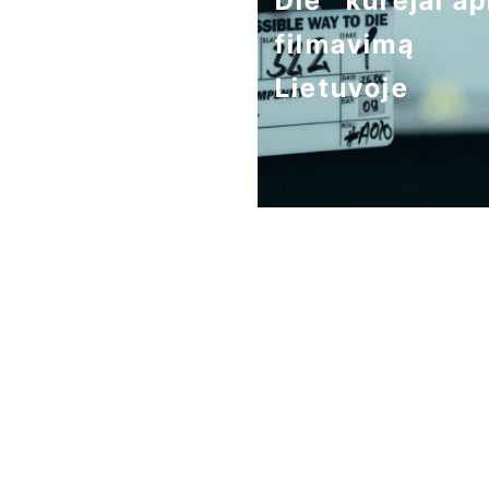
Die“ kūrėjai ap
filmavimą
Lietuvoje