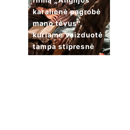
filmą „Anglijos
karalienė pagrobė
mano tėvus“,
kuriame vaizduotė
tampa stipresnė
už tikrovę