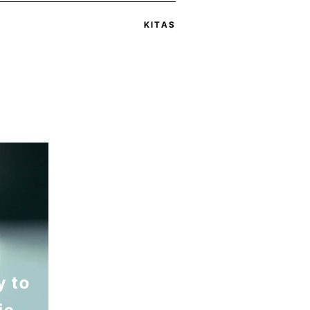
KITAS
n
y to