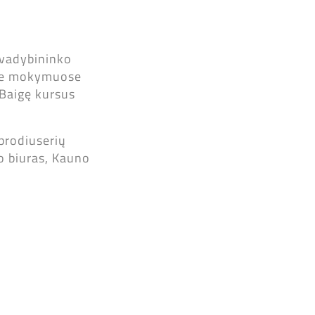
 vadybininko
uose mokymuose
. Baigę kursus
prodiuserių
no biuras, Kauno