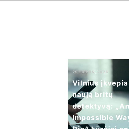
29 LIEPOS, 2026
Vilnius įkvepia
naują britų
detektyvą: „A
Impossible Wa