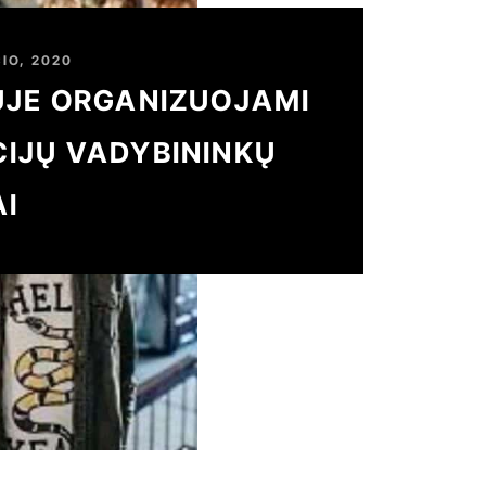
IO, 2020
UJE ORGANIZUOJAMI
IJŲ VADYBININKŲ
I