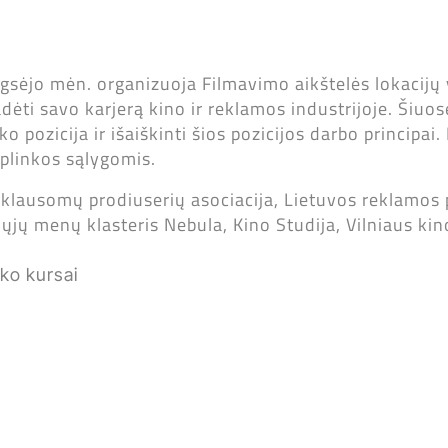
gsėjo mėn. organizuoja Filmavimo aikštelės lokacijų
radėti savo karjerą kino ir reklamos industrijoje. Ši
o pozicija ir išaiškinti šios pozicijos darbo principai
aplinkos sąlygomis.
riklausomų prodiuserių asociacija, Lietuvos reklamos 
aliųjų menų klasteris Nebula, Kino Studija, Vilniaus ki
ko kursai