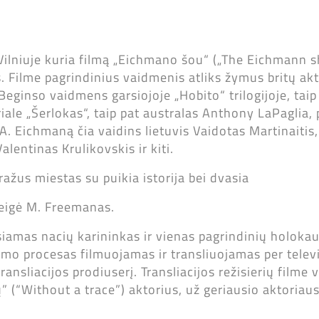
Vilniuje kuria filmą „Eichmano šou“ („The Eichmann 
. Filme pagrindinius vaidmenis atliks žymus britų ak
eginso vaidmens garsiojoje „Hobito“ trilogijoje, taip
ale „Šerlokas“, taip pat australas Anthony LaPaglia,
. Eichmaną čia vaidins lietuvis Vaidotas Martinaitis,
alentinas Krulikovskis ir kiti.
ražus miestas su puikia istorija bei dvasia
– teigė M. Freemanas.
siamas nacių karininkas ir vienas pagrindinių holoka
mo procesas filmuojamas ir transliuojamas per televiz
ansliacijos prodiuserį. Transliacijos režisierių filme
” (“Without a trace”) aktorius, už geriausio aktoriau