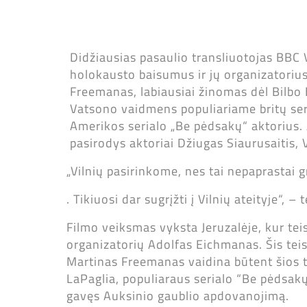
Didžiausias pasaulio transliuotojas BBC 
holokausto baisumus ir jų organizatorius
Freemanas, labiausiai žinomas dėl Bilbo B
Vatsono vaidmens populiariame britų seri
Amerikos serialo „Be pėdsakų“ aktorius. A
pasirodys aktoriai Džiugas Siaurusaitis, V
„Vilnių pasirinkome, nes tai nepaprastai g
. Tikiuosi dar sugrįžti į Vilnių ateityje“, 
Filmo veiksmas vyksta Jeruzalėje, kur tei
organizatorių Adolfas Eichmanas. Šis teis
Martinas Freemanas vaidina būtent šios tr
LaPaglia, populiaraus serialo “Be pėdsakų
gavęs Auksinio gaublio apdovanojimą.