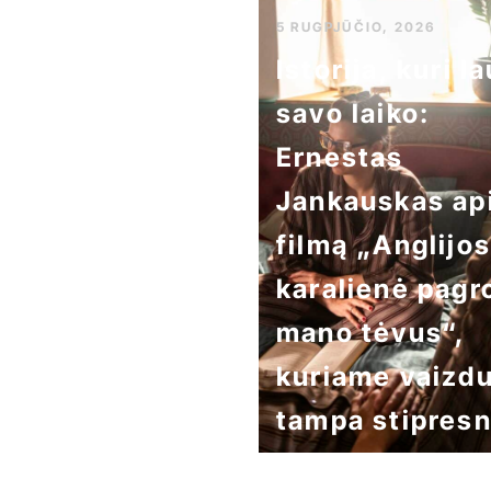
5 RUGPJŪČIO, 2026
Istorija, kuri l
savo laiko:
Ernestas
Jankauskas ap
filmą „Anglijos
karalienė pagr
mano tėvus“,
kuriame vaizd
tampa stipres
už tikrovę