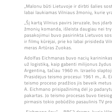
„Malonu būti Lietuvoje ir dirbti šalies sos
labai laukiamas Vilniaus žmonių, kurie yra 
„Šį kartą Vilnius pavirs Jeruzale, bus įda
žmonių komanda, išleista daugiau nei trys m
pasakojimui buvo pasirinkta Lietuvos sost
ir filmų kūrėjai, prie ko labai prisideda V
meras Artūras Zuokas.
Adolfas Eichmanas buvo nacių karininkas 
už logistiką, kaip gabenti milijonus žydu
Argentiną, tačiau 1960 m. Izraelio slaptoji
Prasidėjus teismo procesui 1961 m., A. Ei
teismo proceso pradžios jis beveik metus b
A. Eichmano prisipažinimą dėl jo padary
pakartas. Jo teismo procesas buvo tiesiog
pirmasis tokio pobūdžio pasaulinis TV pro
„Eichmano šou“ – BBC2 drama, kurią Vilniu