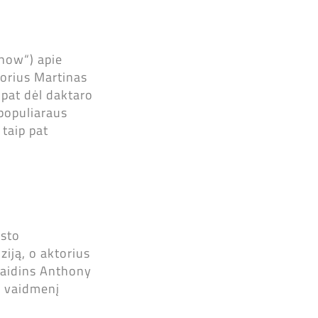
show“) apie
torius Martinas
 pat dėl daktaro
 populiaraus
 taip pat
usto
iją, o aktorius
 vaidins Anthony
s vaidmenį