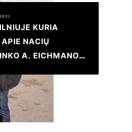
 2021
ILNIUJE KURIA
 APIE NACIŲ
INKO A. EICHMANO
Ą JERUZALĖJE