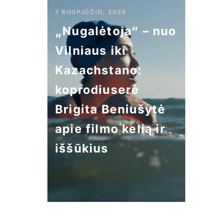
7 RUGPJŪČIO, 2026
„Nugalėtoja“ – nuo
Vilniaus iki
Kazachstano:
koprodiuserė
Brigita Beniušytė
apie filmo kelią ir
iššūkius