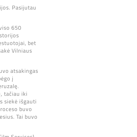
ijos. Pasijutau
 viso 650
storijos
estuotojai, bet
 sakė Vilniaus
buvo atsakingas
bėgo į
eruzalę.
 tačiau iki
s siekė išgauti
proceso buvo
esius. Tai buvo
ilm Services),