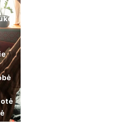
aukė
ie
obė
uotė
nė