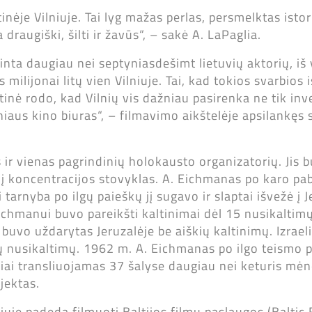
tinėje Vilniuje. Tai lyg mažas perlas, persmelktas istor
draugiški, šilti ir žavūs“, – sakė A. LaPaglia.
rbinta daugiau nei septyniasdešimt lietuvių aktorių, iš
ilijonai litų vien Vilniuje. Tai, kad tokios svarbios i
inė rodo, kad Vilnių vis dažniau pasirenka ne tik inv
ilniaus kino biuras“, – filmavimo aikštelėje apsilankęs
ir vienas pagrindinių holokausto organizatorių. Jis 
s į koncentracijos stovyklas. A. Eichmanas po karo pa
 tarnyba po ilgų paieškų jį sugavo ir slaptai išvežė į J
chmanui buvo pareikšti kaltinimai dėl 15 nusikaltimų,
uvo uždarytas Jeruzalėje be aiškių kaltinimų. Izraeli
tų nusikaltimų. 1962 m. A. Eichmanas po ilgo teismo 
iai transliuojamas 37 šalyse daugiau nei keturis mėn
jektas.
je padeda filmuoti Baltijos filmų paslaugos (Baltic F