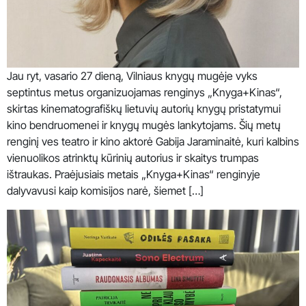
Jau ryt, vasario 27 dieną, Vilniaus knygų mugėje vyks
septintus metus organizuojamas renginys „Knyga+Kinas“,
skirtas kinematografiškų lietuvių autorių knygų pristatymui
kino bendruomenei ir knygų mugės lankytojams. Šių metų
renginį ves teatro ir kino aktorė Gabija Jaraminaitė, kuri kalbins
vienuolikos atrinktų kūrinių autorius ir skaitys trumpas
ištraukas. Praėjusiais metais „Knyga+Kinas“ renginyje
dalyvavusi kaip komisijos narė, šiemet […]