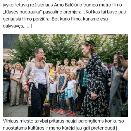
įvyko lietuvių režisieriaus Arno Balčiūno trumpo metro filmo
„Klasės nuotrauka“ pasaulinė premjera. „Kol kas tai buvo pati
geriausia filmo peržiūra. Bet kurio filmo, kuriame esu
dalyvavęs, […]
Vilniaus miesto tarybai pritarus naujai parengtiems konkurso
nuostatams kultūros ir meno kūrėjai jau gali pretenduoti į