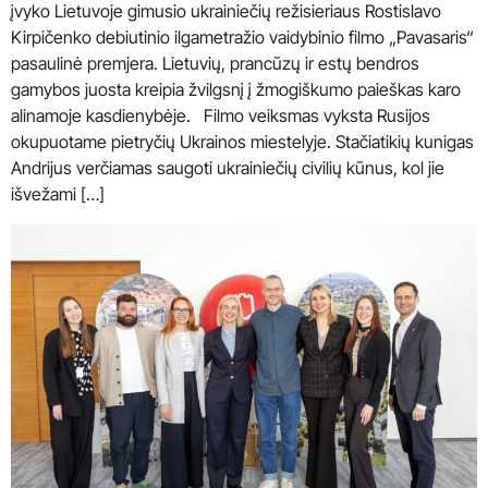
įvyko Lietuvoje gimusio ukrainiečių režisieriaus Rostislavo
Kirpičenko debiutinio ilgametražio vaidybinio filmo „Pavasaris“
pasaulinė premjera. Lietuvių, prancūzų ir estų bendros
gamybos juosta kreipia žvilgsnį į žmogiškumo paieškas karo
alinamoje kasdienybėje. Filmo veiksmas vyksta Rusijos
okupuotame pietryčių Ukrainos miestelyje. Stačiatikių kunigas
Andrijus verčiamas saugoti ukrainiečių civilių kūnus, kol jie
išvežami […]