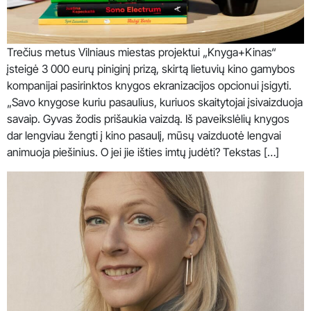
Trečius metus Vilniaus miestas projektui „Knyga+Kinas“
įsteigė 3 000 eurų piniginį prizą, skirtą lietuvių kino gamybos
kompanijai pasirinktos knygos ekranizacijos opcionui įsigyti.
„Savo knygose kuriu pasaulius, kuriuos skaitytojai įsivaizduoja
savaip. Gyvas žodis prišaukia vaizdą. Iš paveikslėlių knygos
dar lengviau žengti į kino pasaulį, mūsų vaizduotė lengvai
animuoja piešinius. O jei jie išties imtų judėti? Tekstas […]