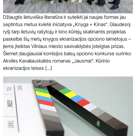
Džiaugtis lietuviška literatūra ir suteikti jai naujas formas jau
septintus metus kvietė iniciatyva „Knyga + Kinas“. Glaudesnį
ryšį tarp lietuvių rašytojų ir kino kūrėjų skatinantis projektas
paskelbė šių metų knygos ekranizacijos opciono laimėtojus –
jiems įteiktas Vilniaus miesto savivaldybės įsteigtas prizas.
Šiemet daugiausiai komisijos balsų opciono konkurse surinko
Akvilės Kavaliauskaitės romanas „Jausmai“. Kūrinio
ekranizacijos teises […]