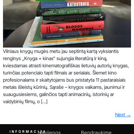
Vilniaus knygų mugės metu jau septintą kartą vyksiantis
renginys „Knyga + kinas“ sujungia literatūrą ir kiną,
kviesdamas atrasti kinematografiškas lietuvių autorių knygas,
turinčias potencialo tapti filmais ar serialais. Šiemet kino
profesionalams ir skaitytojams bus pristatyta 11 pastaraisiais
metais išleistų kūrinių. Sąraše – knygos vaikams, jaunimui ir
suaugusiesiems, galinčios tapti animacinių, istorinių ar
vaidybinių filmų, o […]
Next
→
INFORMACIJA
Naujienos
Bendraukime