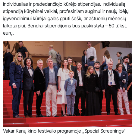
individualias ir pradedančiojo kūrėjo stipendijas. Individualią
stipendiją kūrybinei veiklai, profesiniam augimui ir naujų idėjų
įgyvendinimui kūrėjai galės gauti šešių ar aštuonių mėnesių
laikotarpiui. Bendrai stipendijoms bus paskirstyta – 50 tūkst.
eurų.
Vakar Kanų kino festivalio programoje „Special Screenings“