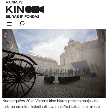
KINO INDUSTRIJA
Nuo gegužės 30 d. Vilniaus kino biuras pristato naują kino
turizmo projektą, kviečiantį savarankiškai keliauti po mieste