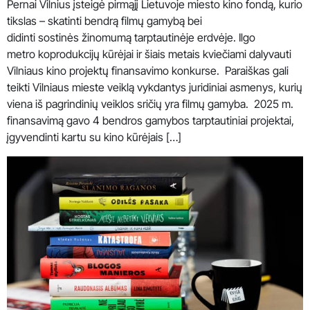
Pernai Vilnius įsteigė pirmąjį Lietuvoje miesto kino fondą, kurio
tikslas – skatinti bendrą filmų gamybą bei
didinti sostinės žinomumą tarptautinėje erdvėje. Ilgo
metro koprodukcijų kūrėjai ir šiais metais kviečiami dalyvauti
Vilniaus kino projektų finansavimo konkurse. Paraiškas gali
teikti Vilniaus mieste veiklą vykdantys juridiniai asmenys, kurių
viena iš pagrindinių veiklos sričių yra filmų gamyba. 2025 m.
finansavimą gavo 4 bendros gamybos tarptautiniai projektai,
įgyvendinti kartu su kino kūrėjais […]