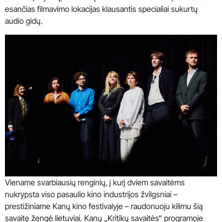
esančias filmavimo lokacijas klausantis specialiai sukurtų
audio gidų.
Viename svarbiausių renginių, į kurį dviem savaitėms
nukrypsta viso pasaulio kino industrijos žvilgsniai –
prestižiniame Kanų kino festivalyje – raudonuoju kilimu šią
savaitę žengė lietuviai. Kanų „Kritikų savaitės“ programoje