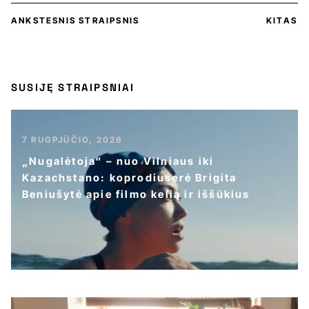
ANKSTESNIS STRAIPSNIS
KITAS
SUSIJĘ STRAIPSNIAI
7 RUGPJŪČIO, 2026
„Nugalėtoja“ – nuo Vilniaus iki
Kazachstano: koprodiuserė Brigita
Beniušytė apie filmo kelią ir iššūkius