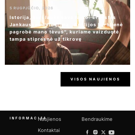
5 RUGPJŪČIO, 2026
Istorija, kuri laukė savo laiko: Ernestas
Jankauskas apie filmą „Anglijos karalienė
pagrobė mano tėvus“, kuriame vaizduotė
tampa stipresnė už tikrovę
VISOS NAUJIENOS
INFORMACIJA
Naujienos
Bendraukime
Kontaktai