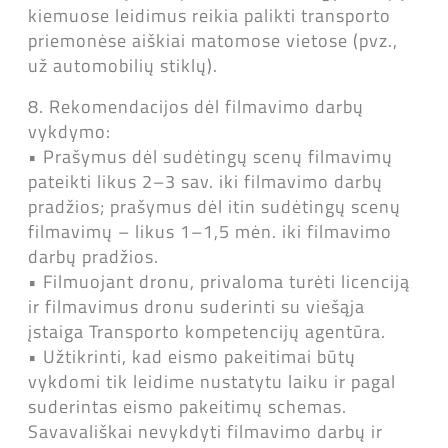
kiemuose leidimus reikia palikti transporto
priemonėse aiškiai matomose vietose (pvz.,
už automobilių stiklų).
8. Rekomendacijos dėl filmavimo darbų
vykdymo:
• Prašymus dėl sudėtingų scenų filmavimų
pateikti likus 2–3 sav. iki filmavimo darbų
pradžios; prašymus dėl itin sudėtingų scenų
filmavimų – likus 1–1,5 mėn. iki filmavimo
darbų pradžios.
• Filmuojant dronu, privaloma turėti licenciją
ir filmavimus dronu suderinti su viešąja
įstaiga Transporto kompetencijų agentūra.
• Užtikrinti, kad eismo pakeitimai būtų
vykdomi tik leidime nustatytu laiku ir pagal
suderintas eismo pakeitimų schemas.
Savavališkai nevykdyti filmavimo darbų ir