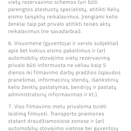
vietų rezervavimo schemos turi būti
parengtos atestuotų specialistų, atitikti Kelių
eismo taisyklių reikalavimus. Įrengiami kelio
ženklai taip pat privalo atitikti teisės aktų
reikalavimus (ne savadarbiai).
6. Visuomenė (gyventojai ir verslo subjektai)
apie bet kokius eismo pakeitimus ir (ar)
automobilių stovėjimo vietų rezervavimą
privalo būti informuota ne vėliau kaip 5
dienos iki filmavimo darbų pradžios (spaudos
pranešimai, informacinių stendų, išankstinių
kelio ženklų pastatymas, bendrijų ir pastatų
administratorių informavimas ir kt.).
7. Viso filmavimo metu privaloma turėti
leidimą filmuoti. Transporto priemones
statant draudžiamosiose zonose ir (ar)
automobilių stovėjimo vietose bei gyventojų