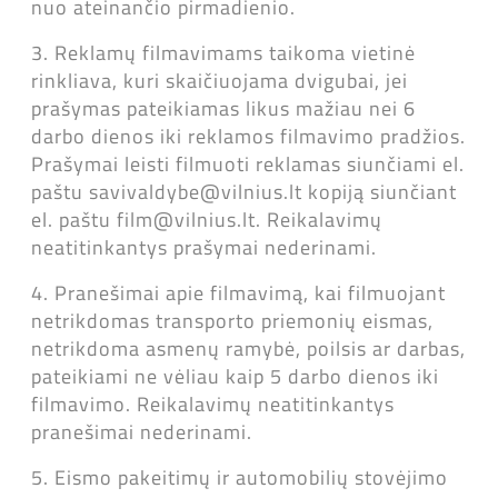
nuo ateinančio pirmadienio.
3. Reklamų filmavimams taikoma vietinė
rinkliava, kuri skaičiuojama dvigubai, jei
prašymas pateikiamas likus mažiau nei 6
darbo dienos iki reklamos filmavimo pradžios.
Prašymai leisti filmuoti reklamas siunčiami el.
paštu savivaldybe@vilnius.lt kopiją siunčiant
el. paštu film@vilnius.lt. Reikalavimų
neatitinkantys prašymai nederinami.
4. Pranešimai apie filmavimą, kai filmuojant
netrikdomas transporto priemonių eismas,
netrikdoma asmenų ramybė, poilsis ar darbas,
pateikiami ne vėliau kaip 5 darbo dienos iki
filmavimo. Reikalavimų neatitinkantys
pranešimai nederinami.
5. Eismo pakeitimų ir automobilių stovėjimo