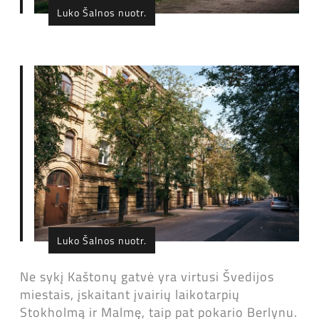
Luko Šalnos nuotr.
Luko Šalnos nuotr.
Ne sykį Kaštonų gatvė yra virtusi Švedijos
miestais, įskaitant įvairių laikotarpių
Stokholmą ir Malmę, taip pat pokario Berlynu.