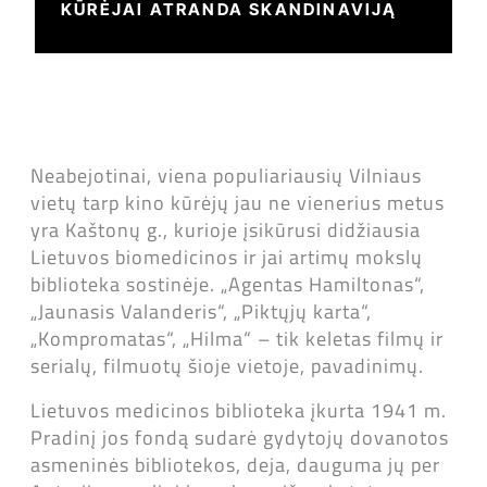
KŪRĖJAI ATRANDA SKANDINAVIJĄ
Neabejotinai, viena populiariausių Vilniaus
vietų tarp kino kūrėjų jau ne vienerius metus
yra Kaštonų g., kurioje įsikūrusi didžiausia
Lietuvos biomedicinos ir jai artimų mokslų
biblioteka sostinėje. „Agentas Hamiltonas“,
„Jaunasis Valanderis“, „Piktųjų karta“,
„Kompromatas“, „Hilma“ – tik keletas filmų ir
serialų, filmuotų šioje vietoje, pavadinimų.
Lietuvos medicinos biblioteka įkurta 1941 m.
Pradinį jos fondą sudarė gydytojų dovanotos
asmeninės bibliotekos, deja, dauguma jų per