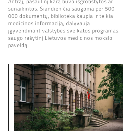
Antrąjį pasaulinį karą buvo išgrobstytos ar
sunaikintos. Šiandien čia saugoma per 500
000 dokumentų, biblioteka kaupia ir teikia
medicinos informaciją, dalyvauja
įgyvendinant valstybės sveikatos programas,
saugo rašytinį Lietuvos medicinos mokslo
paveldą.