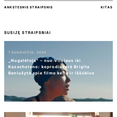
ANKSTESNIS STRAIPSNIS
KITAS
SUSIJĘ STRAIPSNIAI
7 RUGPJŪČIO, 2026
„Nugalėtoja“ – nuo Vilniaus iki
Kazachstano: koprodiuserė Brigita
Beniušytė apie filmo kelią ir iššūkius