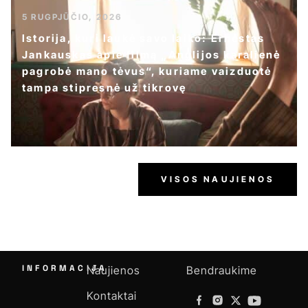
5 RUGPJŪČIO, 2026
Istorija, kuri laukė savo laiko: Ernestas
Jankauskas apie filmą „Anglijos karalienė
pagrobė mano tėvus“, kuriame vaizduotė
tampa stipresnė už tikrovę
VISOS NAUJIENOS
INFORMACIJA
Naujienos
Bendraukime
Kontaktai