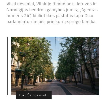
Visai neseniai, Vilniuje filmuojant Lietuvos ir
Norvegijos bendros gamybos juostą „Agentas
numeris 24“, bibliotekos pastatas tapo Oslo
parlamento rūmais, prie kurių sprogo bomba
Luko Šalnos nuotr.