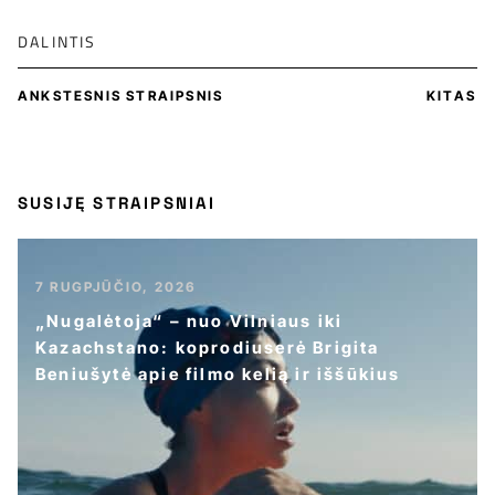
DALINTIS
ANKSTESNIS STRAIPSNIS
KITAS
SUSIJĘ STRAIPSNIAI
7 RUGPJŪČIO, 2026
„Nugalėtoja“ – nuo Vilniaus iki
Kazachstano: koprodiuserė Brigita
Beniušytė apie filmo kelią ir iššūkius