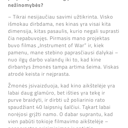
nežinomybės?
– Tikrai nesijaučiau savimi užtikrinta. Visko
išmokau dirbdama, nes kinas yra visai kita
dimensija, kitas pasaulis, kurio negali suprasti
čia nepabuvojęs. Pirmasis mano projektas
buvo filmas „Instrument of War” ir, kiek
pamenu, mane stebino paprasčiausi dalykai –
nuo ilgų darbo valandų iki to, kad kine
dirbantys žmonės tampa artima šeima. Viskas
atrodė keista ir neįprasta.
Žmonės įsivaizduoja, kad kino aikštelėje yra
labai daug glamūro, bet išties yra tekę ir
purve braidyti, ir dirbti už poliarinio rato
spaudžiant 40 laipsnių šalčiui. Tąkart labai
norėjosi grįžti namo. O dabar suprantu, kad
vien pabūti tokioje filmavimo aikštelėje –