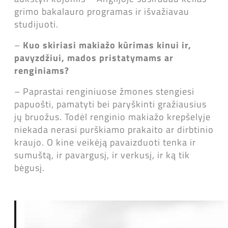
grimo bakalauro programas ir išvažiavau
studijuoti.
–
Kuo skiriasi makiažo kūrimas kinui ir,
pavyzdžiui, mados pristatymams ar
renginiams?
– Paprastai renginiuose žmones stengiesi
papuošti, pamatyti bei paryškinti gražiausius
jų bruožus. Todėl renginio makiažo krepšelyje
niekada nerasi purškiamo prakaito ar dirbtinio
kraujo. O kine veikėją pavaizduoti tenka ir
sumuštą, ir pavargusį, ir verkusį, ir ką tik
bėgusį.