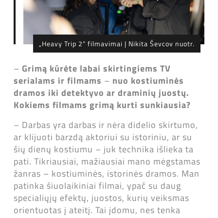
„Heavy Trip 2“ filmavimai | Nikita Ševcov nuotr.
–
Grimą kūrėte labai skirtingiems TV
serialams ir filmams
–
nuo kostiuminės
dramos iki detektyvo ar draminių juostų.
Kokiems filmams grimą kurti sunkiausia?
– Darbas yra darbas ir nėra didelio skirtumo,
ar klijuoti barzdą aktoriui su istoriniu, ar su
šių dienų kostiumu – juk technika išlieka ta
pati. Tikriausiai, mažiausiai mano mėgstamas
žanras – kostiuminės, istorinės dramos. Man
patinka šiuolaikiniai filmai, ypač su daug
specialiųjų efektų, juostos, kurių veiksmas
orientuotas į ateitį. Tai įdomu, nes tenka