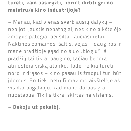
turėti, kam pasiryžti, norint dirbti grimo
meistru/e kino industrijoje?
– Manau, kad vienas svarbiausių dalykų –
nebijoti jaustis nepatogiai, nes kino aikštelėje
žmogus patogiai bei šiltai jaučiasi retai.
Naktinės pamainos, šaltis, vėjas – daug kas ir
mane pradžioje gąsdino šiuo „blogiu“. Iš
pradžių tai tikrai baugino, tačiau bendra
atmosfera viską atpirko. Todėl reikia turėti
noro ir drąsos – kino pasaulis žmogui turi būti
įdomus. Po tiek metų filmavimo aikštelėje aš
vis dar pagalvoju, kad mano darbas yra
nuostabus. Tik jis tikrai skirtas ne visiems.
–
Dėkoju už pokalbį.