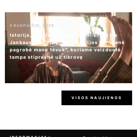
5 RUGPJŪČIO, 2026
Istorija, kuri laukė savo laiko: Ernestas
Jankauskas apie filmą „Anglijos karalienė
pagrobė mano tėvus“, kuriame vaizduotė
tampa stipresnė už tikrovę
VISOS NAUJIENOS