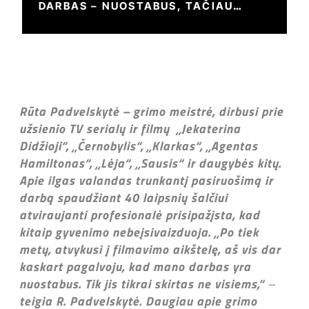
DARBAS – NUOSTABUS, TAČIAU
SKIRTAS TIKRAI NE VISIEMS“
Rūta Padvelskytė – grimo meistrė, dirbusi prie
užsienio TV serialų ir filmų „Jekaterina
Didžioji“, „Černobylis“, „Klarkas“, „Agentas
Hamiltonas“, „Lėja“, „Sausis“ ir daugybės kitų.
Apie ilgas valandas trunkantį pasiruošimą ir
darbą spaudžiant 40 laipsnių šalčiui
atviraujanti profesionalė prisipažįsta, kad
kitaip gyvenimo nebeįsivaizduoja. „Po tiek
metų, atvykusi į filmavimo aikštelę, aš vis dar
kaskart pagalvoju, kad mano darbas yra
nuostabus. Tik jis tikrai skirtas ne visiems,“
–
teigia R. Padvelskytė. Daugiau apie grimo