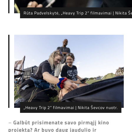
Rūta Padvelskytė, „Heavy Trip 2“ filmavimai | Nikita Š
„Heavy Trip 2“ filmavimai | Nikita Ševcov nuotr.
–
Galbūt prisimenate savo pirmąjį kino
projektą? Ar buvo daug jaudulio ir