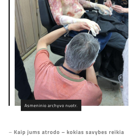
Asmeninio archyvo nuotr.
–
Kaip jums atrodo
–
kokias savybes reikia