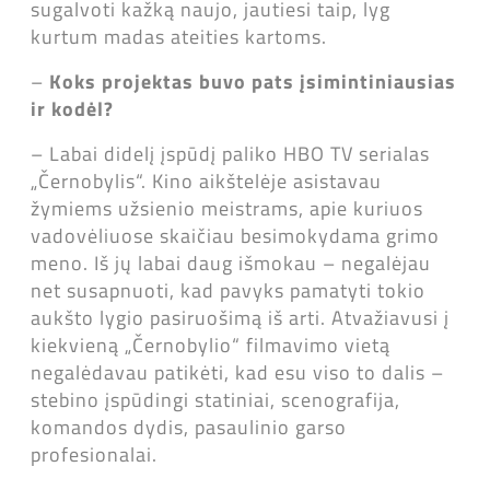
sugalvoti kažką naujo, jautiesi taip, lyg
kurtum madas ateities kartoms.
–
Koks projektas buvo pats įsimintiniausias
ir kodėl?
– Labai didelį įspūdį paliko HBO TV serialas
„Černobylis“. Kino aikštelėje asistavau
žymiems užsienio meistrams, apie kuriuos
vadovėliuose skaičiau besimokydama grimo
meno. Iš jų labai daug išmokau – negalėjau
net susapnuoti, kad pavyks pamatyti tokio
aukšto lygio pasiruošimą iš arti. Atvažiavusi į
kiekvieną „Černobylio“ filmavimo vietą
negalėdavau patikėti, kad esu viso to dalis –
stebino įspūdingi statiniai, scenografija,
komandos dydis, pasaulinio garso
profesionalai.