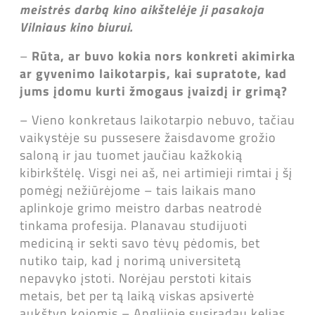
meistrės darbą kino aikštelėje ji pasakoja
Vilniaus kino biurui.
–
Rūta, ar buvo kokia nors konkreti akimirka
ar gyvenimo laikotarpis, kai supratote, kad
jums įdomu kurti žmogaus įvaizdį ir grimą?
– Vieno konkretaus laikotarpio nebuvo, tačiau
vaikystėje su pussesere žaisdavome grožio
saloną ir jau tuomet jaučiau kažkokią
kibirkštėlę. Visgi nei aš, nei artimieji rimtai į šį
pomėgį nežiūrėjome – tais laikais mano
aplinkoje grimo meistro darbas neatrodė
tinkama profesija. Planavau studijuoti
mediciną ir sekti savo tėvų pėdomis, bet
nutiko taip, kad į norimą universitetą
nepavyko įstoti. Norėjau perstoti kitais
metais, bet per tą laiką viskas apsivertė
aukštyn kojomis – Anglijoje susiradau kelias