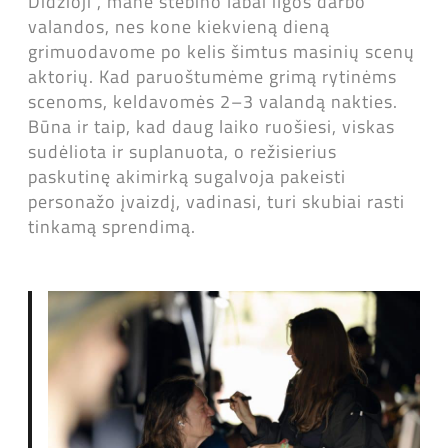
Didžioji“, mane stebino labai ilgos darbo
valandos, nes kone kiekvieną dieną
grimuodavome po kelis šimtus masinių scenų
aktorių. Kad paruoštumėme grimą rytinėms
scenoms, keldavomės 2–3 valandą nakties.
Būna ir taip, kad daug laiko ruošiesi, viskas
sudėliota ir suplanuota, o režisierius
paskutinę akimirką sugalvoja pakeisti
personažo įvaizdį, vadinasi, turi skubiai rasti
tinkamą sprendimą.