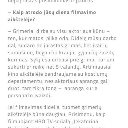
nepaprastas prisiminimas ir patirtis.
–
Kaip atrodo jūsų diena filmavimo
aikštelėje?
– Grimeriai dirba su visu aktoriaus kūnu –
ten, kur matosi plika oda. Didelę mūsų darbo
dalį sudaro ne įprastas grimas, bet įvairių
sumušimų, bėgančio kraujo, gyjančių žaizdų
kūrimas. Sykį esu dirbusi prie grimo, kuriam
sukurti prireikė net 8 valandų. Artimiausiai
kino aikštelėje bendraujame su kostiumų
departamentu, nes aktoriaus apranga gali
duoti tam tikrą toną – apranga kuria
personažo įvaizdį.
Jei filmavimas didelis, tuomet grimerių
aikštelėje būna daugiau. Prisimenu, kaip
filmuojant HBO TV serialą „Jekaterina