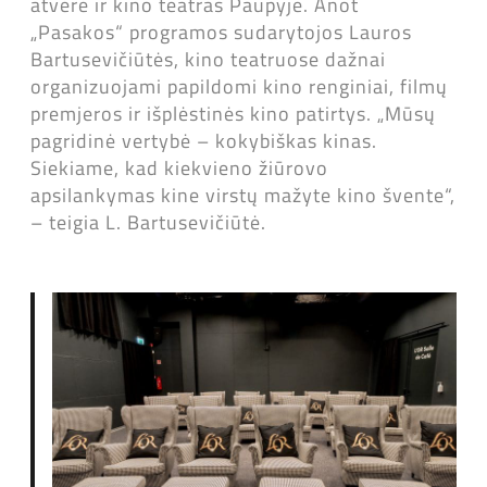
atvėrė ir kino teatras Paupyje. Anot
„Pasakos“ programos sudarytojos Lauros
Bartusevičiūtės, kino teatruose dažnai
organizuojami papildomi kino renginiai, filmų
premjeros ir išplėstinės kino patirtys. „Mūsų
pagridinė vertybė – kokybiškas kinas.
Siekiame, kad kiekvieno žiūrovo
apsilankymas kine virstų mažyte kino švente“,
– teigia L. Bartusevičiūtė.