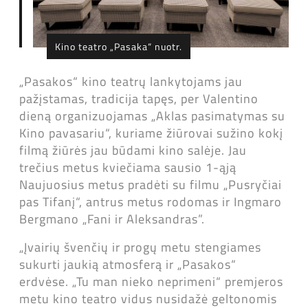
Kino teatro „Pasaka“ nuotr.
„Pasakos“ kino teatrų lankytojams jau
pažįstamas, tradicija tapęs, per Valentino
dieną organizuojamas „Aklas pasimatymas su
Kino pavasariu“, kuriame žiūrovai sužino kokį
filmą žiūrės jau būdami kino salėje. Jau
trečius metus kviečiama sausio 1-ąją
Naujuosius metus pradėti su filmu „Pusryčiai
pas Tifanį“, antrus metus rodomas ir Ingmaro
Bergmano „Fani ir Aleksandras”.
„Įvairių švenčių ir progų metu stengiames
sukurti jaukią atmosferą ir „Pasakos“
erdvėse. „Tu man nieko neprimeni“ premjeros
metu kino teatro vidus nusidažė geltonomis