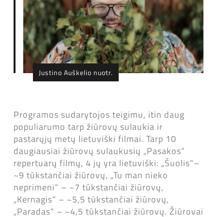
Justino Auškelio nuotr.
Programos sudarytojos teigimu, itin daug
populiarumo tarp žiūrovų sulaukia ir
pastarųjų metų lietuviški filmai. Tarp 10
daugiausiai žiūrovų sulaukusių „Pasakos“
repertuarų filmų, 4 jų yra lietuviški: „Šuolis“–
~9 tūkstančiai žiūrovų, „Tu man nieko
neprimeni“ – ~7 tūkstančiai žiūrovų,
„Kernagis“ – ~5,5 tūkstančiai žiūrovų,
„Paradas“ – ~4,5 tūkstančiai žiūrovų. Žiūrovai