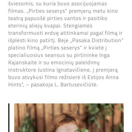
šviesomis, su kuria buvo asocijuojamas
filmas. „Pirties seserys“ premjerų metu kino
teatrą papuošė pirties vantos ir pasitiko
eterinių aliejų kvapai. Stengiamės
transformuoti erdvę atitinkamai pagal filmą ir
išplėsti kino patirtį. Beje „Pasaka Distribution“
platino filmą „Pirties seserys“ ir kvietė į
specialiuosius seansus su pirtininke Inga
Kajanskaite ir su emocinių paleidimų
instruktore Justina Ignatavičiene, į premjerą
buvo atvykusi filmo režisierė iš Estijos Anna
Hints“, – pasakoja L. Bartusevičiūtė.