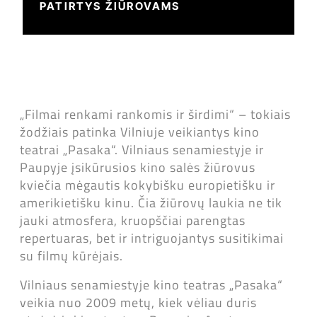
PATIRTYS ŽIŪROVAMS
„Filmai renkami rankomis ir širdimi“ – tokiais
žodžiais patinka Vilniuje veikiantys kino
teatrai „Pasaka“. Vilniaus senamiestyje ir
Paupyje įsikūrusios kino salės žiūrovus
kviečia mėgautis kokybišku europietišku ir
amerikietišku kinu. Čia žiūrovų laukia ne tik
jauki atmosfera, kruopščiai parengtas
repertuaras, bet ir intriguojantys susitikimai
su filmų kūrėjais.
Vilniaus senamiestyje kino teatras „Pasaka“
veikia nuo 2009 metų, kiek vėliau duris