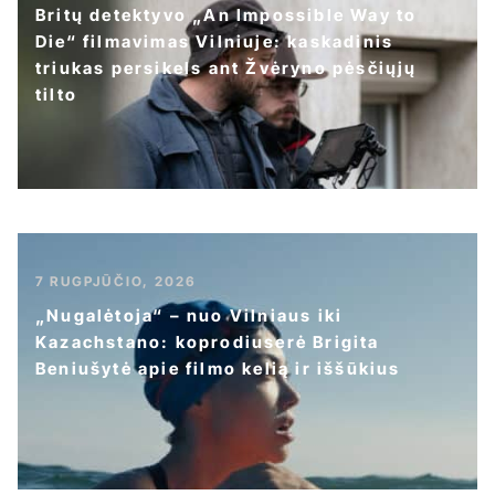
Britų detektyvo „An Impossible Way to
Die“ filmavimas Vilniuje: kaskadinis
triukas persikels ant Žvėryno pėsčiųjų
tilto
7 RUGPJŪČIO, 2026
„Nugalėtoja“ – nuo Vilniaus iki
Kazachstano: koprodiuserė Brigita
Beniušytė apie filmo kelią ir iššūkius