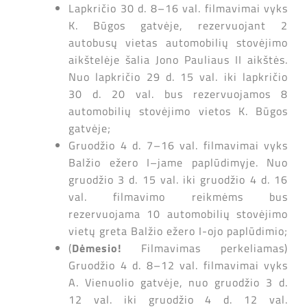
Lapkričio 30 d. 8–16 val. filmavimai vyks
K. Būgos gatvėje, rezervuojant 2
autobusų vietas automobilių stovėjimo
aikštelėje šalia Jono Pauliaus II aikštės.
Nuo lapkričio 29 d. 15 val. iki lapkričio
30 d. 20 val. bus rezervuojamos 8
automobilių stovėjimo vietos K. Būgos
gatvėje;
Gruodžio 4 d. 7–16 val. filmavimai vyks
Balžio ežero I–jame paplūdimyje. Nuo
gruodžio 3 d. 15 val. iki gruodžio 4 d. 16
val. filmavimo reikmėms bus
rezervuojama 10 automobilių stovėjimo
vietų greta Balžio ežero I-ojo paplūdimio;
(
Dėmesio!
Filmavimas perkeliamas)
Gruodžio 4 d. 8–12 val. filmavimai vyks
A. Vienuolio gatvėje, nuo gruodžio 3 d.
12 val. iki gruodžio 4 d. 12 val.