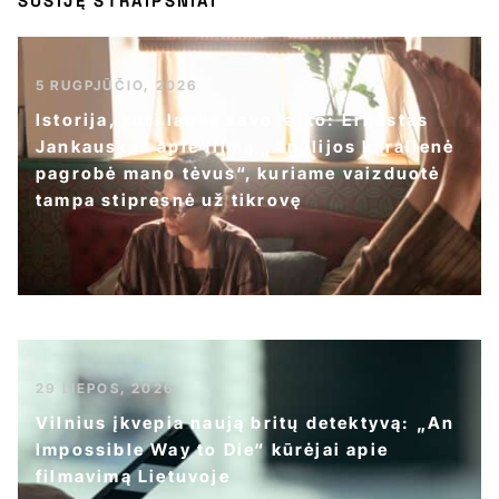
SUSIJĘ STRAIPSNIAI
5 RUGPJŪČIO, 2026
Istorija, kuri laukė savo laiko: Ernestas
Jankauskas apie filmą „Anglijos karalienė
pagrobė mano tėvus“, kuriame vaizduotė
tampa stipresnė už tikrovę
29 LIEPOS, 2026
Vilnius įkvepia naują britų detektyvą: „An
Impossible Way to Die“ kūrėjai apie
filmavimą Lietuvoje