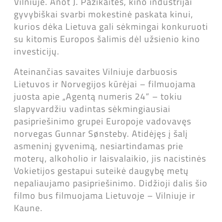
Vilniuje. Anot J. Pazikaitės, kino industrijai
gyvybiškai svarbi mokestinė paskata kinui,
kurios dėka Lietuva gali sėkmingai konkuruoti
su kitomis Europos šalimis dėl užsienio kino
investicijų.
Ateinančias savaites Vilniuje darbuosis
Lietuvos ir Norvegijos kūrėjai – filmuojama
juosta apie „Agentą numeris 24“ – tokiu
slapyvardžiu vadintas sėkmingiausiai
pasipriešinimo grupei Europoje vadovavęs
norvegas Gunnar Sønsteby. Atidėjęs į šalį
asmeninį gyvenimą, nesiartindamas prie
moterų, alkoholio ir laisvalaikio, jis nacistinės
Vokietijos gestapui suteikė daugybę metų
nepaliaujamo pasipriešinimo. Didžioji dalis šio
filmo bus filmuojama Lietuvoje – Vilniuje ir
Kaune.