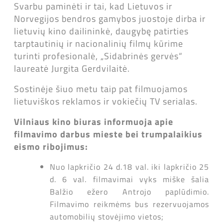
Svarbu paminėti ir tai, kad Lietuvos ir
Norvegijos bendros gamybos juostoje dirba ir
lietuvių kino dailininkė, daugybę patirties
tarptautinių ir nacionalinių filmų kūrime
turinti profesionalė, „Sidabrinės gervės“
laureatė Jurgita Gerdvilaitė.
Sostinėje šiuo metu taip pat filmuojamos
lietuviškos reklamos ir vokiečių TV serialas.
Vilniaus kino biuras informuoja apie
filmavimo darbus mieste bei trumpalaikius
eismo ribojimus:
Nuo lapkričio 24 d.18 val. iki lapkričio 25
d. 6 val. filmavimai vyks miške šalia
Balžio ežero Antrojo paplūdimio.
Filmavimo reikmėms bus rezervuojamos
automobilių stovėjimo vietos;