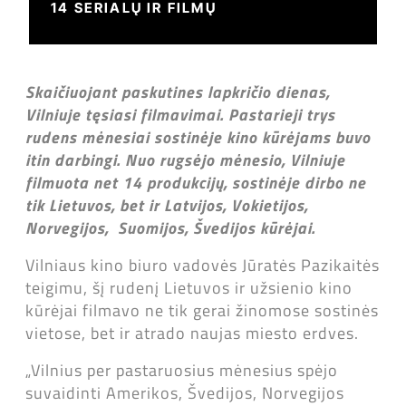
14 SERIALŲ IR FILMŲ
Skaičiuojant paskutines lapkričio dienas,
Vilniuje tęsiasi filmavimai. Pastarieji trys
rudens mėnesiai sostinėje kino kūrėjams buvo
itin darbingi. Nuo rugsėjo mėnesio, Vilniuje
filmuota net 14 produkcijų, sostinėje dirbo ne
tik Lietuvos, bet ir Latvijos, Vokietijos,
Norvegijos, Suomijos, Švedijos kūrėjai.
Vilniaus kino biuro vadovės Jūratės Pazikaitės
teigimu, šį rudenį Lietuvos ir užsienio kino
kūrėjai filmavo ne tik gerai žinomose sostinės
vietose, bet ir atrado naujas miesto erdves.
„Vilnius per pastaruosius mėnesius spėjo
suvaidinti Amerikos, Švedijos, Norvegijos