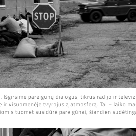
 Išgirsime pareigūnų dialogus, tikrus radijo ir televiz
ir visuomenėje tvyrojusią atmosferą. Tai – laiko maši
iomis tuomet susidūrė pareigūnai, šiandien sudėtinga