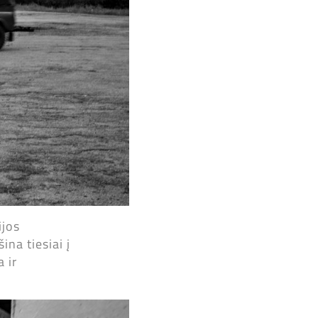
ijos
na tiesiai į
 ir