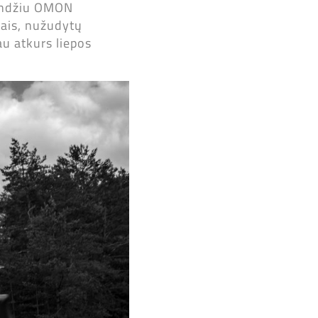
rendžiu OMON
nais, nužudytų
u atkurs liepos