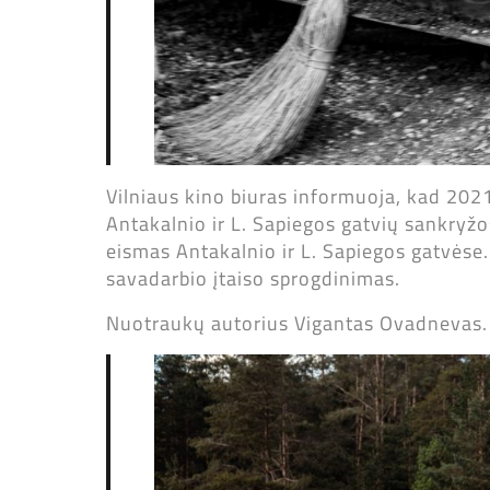
Vilniaus kino biuras informuoja, kad 2021
Antakalnio ir L. Sapiegos gatvių sankryžo
eismas Antakalnio ir L. Sapiegos gatvės
savadarbio įtaiso sprogdinimas.
Nuotraukų autorius Vigantas Ovadnevas.