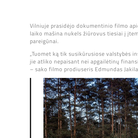
Vilniuje prasidėjo dokumentinio filmo ap
laiko mašina nukels žiūrovus tiesiai į įt
pareigūnai.
„Tuomet ką tik susikūrusiose valstybės ins
jie atliko nepaisant nei apgailėtinų finan
– sako filmo prodiuseris Edmundas Jakilai