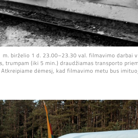
 m. birželio 1 d. 23.00–23.30 val. filmavimo darbai v
s, trumpam (iki 5 min.) draudžiamas transporto priem
e. Atkreipiame dėmesį, kad filmavimo metu bus imitu