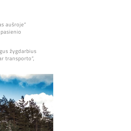
as aušroje“
 pasienio
ingus žygdarbius
ar transporto“,