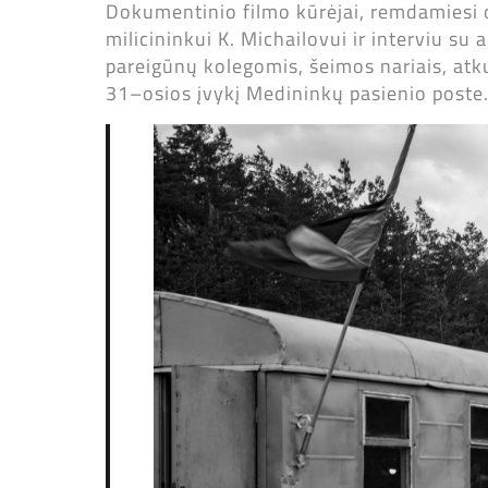
Dokumentinio filmo kūrėjai, remdamiesi
milicininkui K. Michailovui ir interviu s
pareigūnų kolegomis, šeimos nariais, at
31–osios įvykį Medininkų pasienio poste