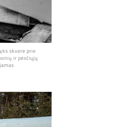
yks skvere prie
onių ir pėsčiųjų
ojamas