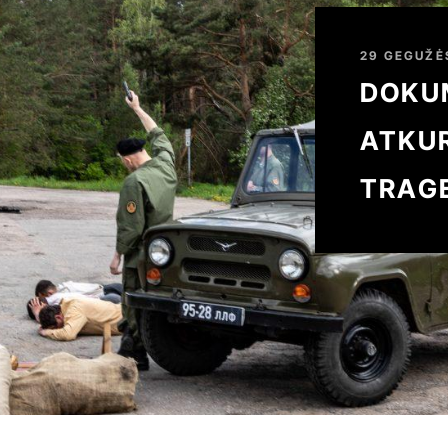
29 GEGUŽĖS
DOKU
ATKU
TRAG