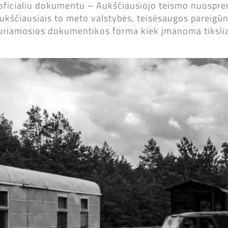
 oficialiu dokumentu – Aukščiausiojo teismo nuosp
u aukščiausiais to meto valstybės, teisėsaugos pareigū
kuriamosios dokumentikos forma kiek įmanoma tikslia
.