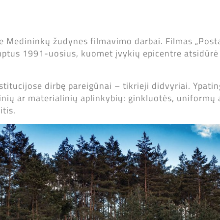
ie Medininkų žudynes filmavimo darbai. Filmas „Post
emptus 1991-uosius, kuomet įvykių epicentre atsidūrė
titucijose dirbę pareigūnai – tikrieji didvyriai. Ypat
sinių ar materialinių aplinkybių: ginkluotės, uniformų 
tis.