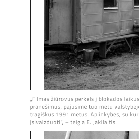
„Filmas žiūrovus perkels į blokados laikus.
pranešimus, pajusime tuo metu valstybėje 
tragiškus 1991 metus. Aplinkybes, su kur
įsivaizduoti“, – teigia E. Jakilaitis.