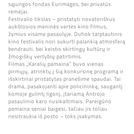
sąjungos fondas Eurimages, bei privatūs
rėmėjai.
Festivalio tikslas – pristatyti novatoriškus
aukštosios meninės vertės kino filmus,
žymius visame pasaulyje. Duhok tarptautinis
kino festivalis nori sukurti palankią atmosferą
bendrauti, bei keistis skirtingų kultūrų ir
žmogiškų vertybių patirtimis.
Filmas „Karalių pamaina“ buvo vienas
pirmųjų, atrinktų į šią konkursinę programą ir
išskirtinai pristatytas pranešime spaudai. Tai
drama, pasakojanti apie policininką, saugantį
komoje gulintį ligonį, įtariamą Antrojo
pasaulinio karo nusikaltimais. Pareigūno
pamaina seniai baigėsi, tačiau jis toliau
nesitraukia iš posto – toks įsakymas.