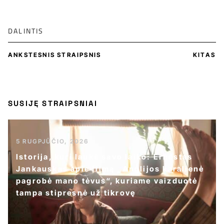
DALINTIS
ANKSTESNIS STRAIPSNIS
KITAS
SUSIJĘ STRAIPSNIAI
5 RUGPJŪČIO, 2026
Istorija, kuri laukė savo laiko: Ernestas
Jankauskas apie filmą „Anglijos karalienė
pagrobė mano tėvus“, kuriame vaizduotė
tampa stipresnė už tikrovę