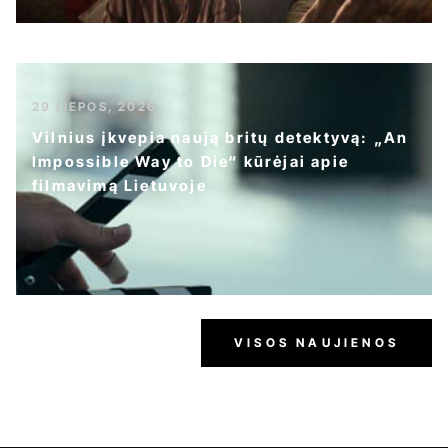
29 LIEPOS, 2026
Vilnius įkvepia naują britų detektyvą: „An
Impossible Way to Die“ kūrėjai apie
filmavimą Lietuvoje
VISOS NAUJIENOS