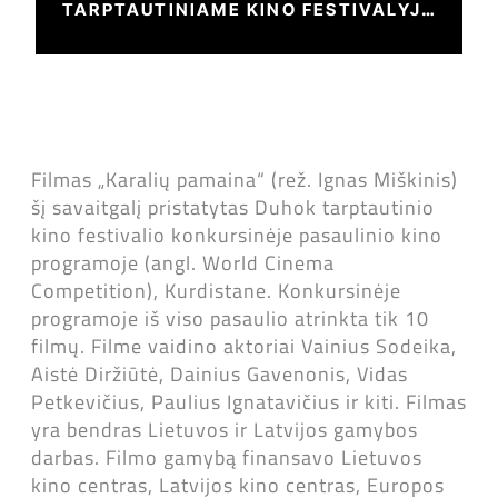
TARPTAUTINIAME KINO FESTIVALYJE
KURDISTANE
Filmas „Karalių pamaina“ (rež. Ignas Miškinis)
šį savaitgalį pristatytas Duhok tarptautinio
kino festivalio konkursinėje pasaulinio kino
programoje (angl. World Cinema
Competition), Kurdistane. Konkursinėje
programoje iš viso pasaulio atrinkta tik 10
filmų. Filme vaidino aktoriai Vainius Sodeika,
Aistė Diržiūtė, Dainius Gavenonis, Vidas
Petkevičius, Paulius Ignatavičius ir kiti. Filmas
yra bendras Lietuvos ir Latvijos gamybos
darbas. Filmo gamybą finansavo Lietuvos
kino centras, Latvijos kino centras, Europos