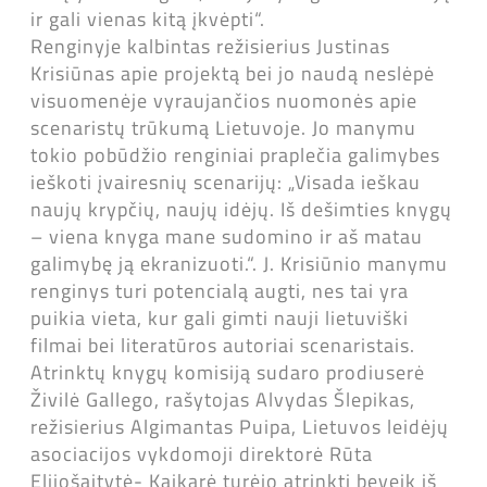
ir gali vienas kitą įkvėpti“.
Renginyje kalbintas režisierius Justinas
Krisiūnas apie projektą bei jo naudą neslėpė
visuomenėje vyraujančios nuomonės apie
scenaristų trūkumą Lietuvoje. Jo manymu
tokio pobūdžio renginiai praplečia galimybes
ieškoti įvairesnių scenarijų: „Visada ieškau
naujų krypčių, naujų idėjų. Iš dešimties knygų
– viena knyga mane sudomino ir aš matau
galimybę ją ekranizuoti.“. J. Krisiūnio manymu
renginys turi potencialą augti, nes tai yra
puikia vieta, kur gali gimti nauji lietuviški
filmai bei literatūros autoriai scenaristais.
Atrinktų knygų komisiją sudaro prodiuserė
Živilė Gallego, rašytojas Alvydas Šlepikas,
režisierius Algimantas Puipa, Lietuvos leidėjų
asociacijos vykdomoji direktorė Rūta
Elijošaitytė- Kaikarė turėjo atrinkti beveik iš