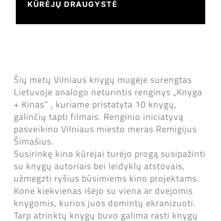
KŪRĖJŲ DRAUGYSTĖ
Šių metų Vilniaus knygų mugėje surengtas
Lietuvoje analogo neturintis renginys „Knyga
+ Kinas” , kuriame pristatyta 10 knygų,
galinčių tapti filmais. Renginio iniciatyvą
pasveikino Vilniaus miesto meras Remigijus
Šimašius.
Susirinkę kino kūrėjai turėjo progą susipažinti
su knygų autoriais bei leidyklų atstovais,
užmegzti ryšius būsimiems kino projektams.
Kone kiekvienas išėjo su viena ar dvejomis
knygomis, kurios juos domintų ekranizuoti.
Tarp atrinktų knygų buvo galima rasti knygų