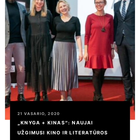
21 VASARIO, 2020
„KNYGA + KINAS“: NAUJAI
UŽGIMUSI KINO IR LITERATŪROS