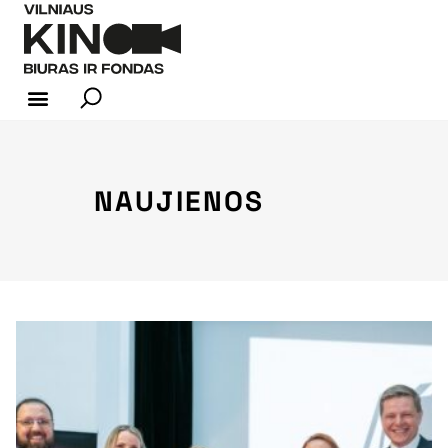
KINO INDUSTRIJA
NAUJIENOS