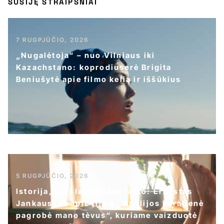
SUSIJĘ STRAIPSNIAI
7 RUGPJŪČIO, 2026
„Nugalėtoja“ – nuo Vilniaus iki
Kazachstano: koprodiuserė Brigita
Beniušytė apie filmo kelią ir iššūkius
5 RUGPJŪČIO, 2026
Istorija, kuri laukė savo laiko: Ernestas
Jankauskas apie filmą „Anglijos karalienė
pagrobė mano tėvus“, kuriame vaizduotė