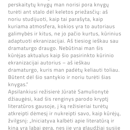
perskaitytų knygų man norisi pora knygų
turėti ant stalo dėl keletos priežasčių: aš
noriu studijuoti, kaip tai parašyta, kaip
kuriama atmosfera, kokios yra to autoriaus
galimybės ir kitus, ne jo pačio kurtus, kūrinius
adaptuoti ekranizacijai. Aš tiesiog ieškau sau
dramaturgo draugo. Nebūtinai man šis
kūrėjas aktualus kaip šio pasirinkto kūrinio
ekranizacijai autorius – aš ieškau
dramaturgo, kuris man padėtų keliauti toliau.
Būtent dėl šio santykio ir noriu turėti šias
knygas.“
Apsilankiusi režisierė Jūratė Samulionytė
džiaugėsi, kad šis renginys parodo kryptį
literatūros gausoje, į ką režisieriai turėtų
atkreipti dėmesį ir nukreipti savo, kaip kūrėjų,
žvilgsnį: „Iniciatyva kalbėti apie literatūrą ir
kiną yra labai gera, nes jie yra glaudžiai susiję