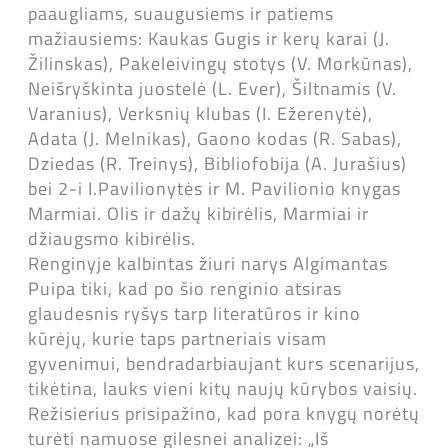
paaugliams, suaugusiems ir patiems
mažiausiems: Kaukas Gugis ir kerų karai (J.
Žilinskas), Pakeleivingų stotys (V. Morkūnas),
Neišryškinta juostelė (L. Ever), Šiltnamis (V.
Varanius), Verksnių klubas (I. Ežerenytė),
Adata (J. Melnikas), Gaono kodas (R. Sabas),
Dziedas (R. Treinys), Bibliofobija (A. Jurašius)
bei 2-i I.Pavilionytės ir M. Pavilionio knygas
Marmiai. Olis ir dažų kibirėlis, Marmiai ir
džiaugsmo kibirėlis.
Renginyje kalbintas žiuri narys Algimantas
Puipa tiki, kad po šio renginio atsiras
glaudesnis ryšys tarp literatūros ir kino
kūrėjų, kurie taps partneriais visam
gyvenimui, bendradarbiaujant kurs scenarijus,
tikėtina, lauks vieni kitų naujų kūrybos vaisių.
Režisierius prisipažino, kad pora knygų norėtų
turėti namuose gilesnei analizei: „Iš