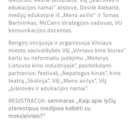
edukacijos namai“ atstovė, Dovilė Alėbaitė,
medijų edukatorė iš „Meno avilio“ ir Tomas
Bartninkas, McCann strategijos vadovas, VU
komunikacijos docentas.
Renginį inicijuoja ir organizuoja Vilniaus
miesto savivaldybės VšĮ „Vilniaus kino biuras“
kartu su neformaliu judėjimu „Moterys
Lietuvos kino industrijoje“, pasitelkdami
partnerius: festivalį „Nepatogus kinas”, kino
teatrą „Skalvija”, VšĮ „Meno avilys”, VšĮ
„Įvairovės ir edukacijos namai”.
REGISTRACIJA:
seminaras „Kaip apie lyčių
stereotipus medijose kalbėti su
moksleiviais?“