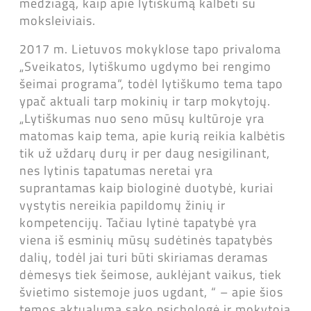
medžiagą, kaip apie lytiškumą kalbėti su
moksleiviais.
2017 m. Lietuvos mokyklose tapo privaloma
„Sveikatos, lytiškumo ugdymo bei rengimo
šeimai programa“, todėl lytiškumo tema tapo
ypač aktuali tarp mokinių ir tarp mokytojų.
„Lytiškumas nuo seno mūsų kultūroje yra
matomas kaip tema, apie kurią reikia kalbėtis
tik už uždarų durų ir per daug nesigilinant,
nes lytinis tapatumas neretai yra
suprantamas kaip biologinė duotybė, kuriai
vystytis nereikia papildomų žinių ir
kompetencijų. Tačiau lytinė tapatybė yra
viena iš esminių mūsų sudėtinės tapatybės
dalių, todėl jai turi būti skiriamas deramas
dėmesys tiek šeimose, auklėjant vaikus, tiek
švietimo sistemoje juos ugdant, “ – apie šios
temos aktualumą sako psichologė ir mokytoja