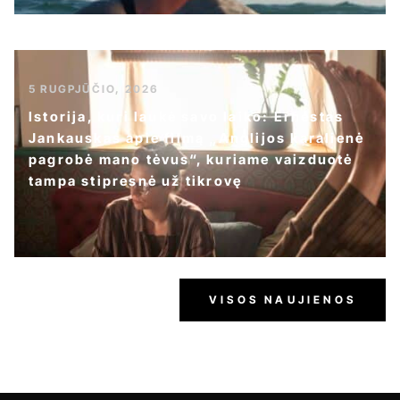
5 RUGPJŪČIO, 2026
Istorija, kuri laukė savo laiko: Ernestas
Jankauskas apie filmą „Anglijos karalienė
pagrobė mano tėvus“, kuriame vaizduotė
tampa stipresnė už tikrovę
VISOS NAUJIENOS