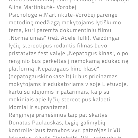
Alina Martinkutė- Vorobej.
Psichologė A.Martinkutė-Vorobej parengė
metodinę medžiagą mokytojams lytiškumo
tema, kuri paremta dokumentiniu filmu
„Normalumas” (rež. Adele Tulli). Vaizdingai
lyčių stereotipus rodantis filmas buvo
pristatytas festivalyje „Nepatogus kinas“, o po
renginio bus perkeltas į nemokamą edukacinę
platformą „Nepatogaus kino klasė“
(nepatogauskinokase.lt) ir bus prieinamas
mokytojams ir edukatoriams visoje Lietuvoje,
kartu su idėjomis ir patarimais, kaip su
mokiniais apie lyčių stereotipus kalbėti
įdomiai ir suprantamai.
Renginyje pranešimus taip pat skaitys
Donatas Paulauskas, Lygių galimybių
kontrolieriaus tarnybos vyr. patarėjas ir VU
lektorius, Akvilė Giniotaitė, VšĮ „Įvairovės ir