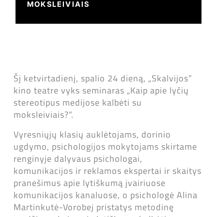
MOKSLEIVIAIS
Šį ketvirtadienį, spalio 24 dieną, „Skalvijos”
kino teatre vyks seminaras „Kaip apie lyčių
stereotipus medijose kalbėti su
moksleiviais?“.
Vyresniųjų klasių auklėtojams, dorinio
ugdymo, psichologijos mokytojams skirtame
renginyje dalyvaus psichologai,
komunikacijos ir reklamos ekspertai ir skaitys
pranešimus apie lytiškumą įvairiuose
komunikacijos kanaluose, o psichologė Alina
Martinkutė-Vorobej pristatys metodinę