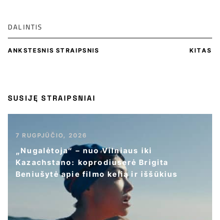
DALINTIS
ANKSTESNIS STRAIPSNIS
KITAS
SUSIJĘ STRAIPSNIAI
7 RUGPJŪČIO, 2026
„Nugalėtoja“ – nuo Vilniaus iki
Kazachstano: koprodiuserė Brigita
Beniušytė apie filmo kelią ir iššūkius