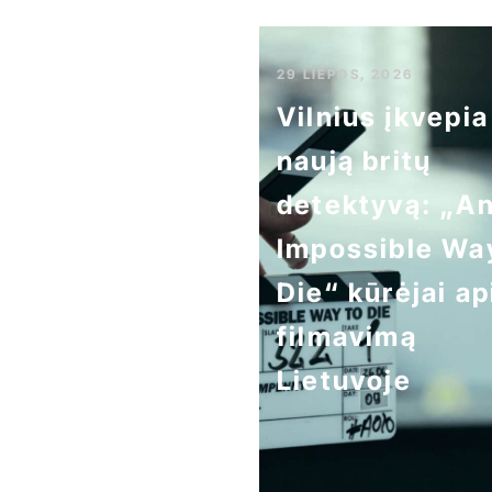
29 LIEPOS, 2026
Vilnius įkvepia
naują britų
detektyvą: „A
Impossible Wa
Die“ kūrėjai ap
filmavimą
Lietuvoje