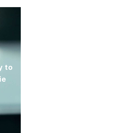
n
y to
ie