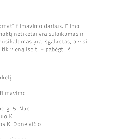
romat” filmavimo darbus. Filmo
naktį netikėtai yra sulaikomas ir
usikaltimas yra išgalvotas, o visi
tik vieną išeiti – pabėgti iš
kkelį
 filmavimo
no g. 5. Nuo
nuo K.
os K. Donelaičio