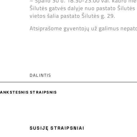
– Spalio 30 d. 18.30-23.00 val. kadro m
Šilutės gatvės dalyje nuo pastato Šilutės
vietos šalia pastato Šilutės g. 29.
Atsiprašome gyventojų už galimus nepato
DALINTIS
ANKSTESNIS STRAIPSNIS
SUSIJĘ STRAIPSNIAI