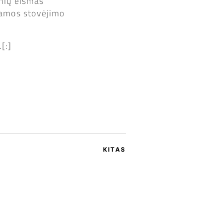
nių eismas
ojamos stovėjimo
[:]
KITAS