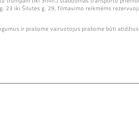
etu trumpam (iki 3min.) stabdomas transporto priemo
 g. 23 iki Šilutės g. 29, filmavimo reikmėms rezervu
gumus ir prašome vairuotojus prašome būti atidžius.