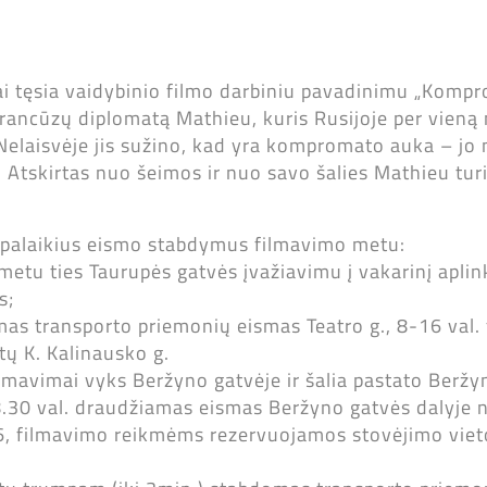
ai tęsia vaidybinio filmo darbiniu pavadinimu „Komp
prancūzų diplomatą Mathieu, kuris Rusijoje per vieną 
elaisvėje jis sužino, kad yra kompromato auka – jo n
. Atskirtas nuo šeimos ir nuo savo šalies Mathieu turi 
umpalaikius eismo stabdymus filmavimo metu:
metu ties Taurupės gatvės įvažiavimu į vakarinį aplin
s;
mas transporto priemonių eismas Teatro g., 8-16 val.
ų K. Kalinausko g.
filmavimai vyks Beržyno gatvėje ir šalia pastato Beržy
 18.30 val. draudžiamas eismas Beržyno gatvės dalyje 
 6, filmavimo reikmėms rezervuojamos stovėjimo viet