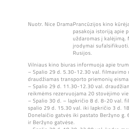
Nuotr. Nice Drama
Prancūzijos kino kūrėj
pasakoja istoriją apie 
uždaromas į kalėjimą. N
įrodymai sufalsifikuoti
Rusijos.
Vilniaus kino biuras informuoja apie tr
– Spalio 29 d. 5.30-12.30 val. filmavimo 
draudžiamas transporto priemonių eisma
– Spalio 29 d. 11.30-12.30 val. draudžia
reikmėms rezervuojama 20 stovėjimo viet
– Spalio 30 d. – lapkričio 8 d. 8-20 val. 
spalio 29 d. 15.30 val. iki lapkričio 3 d.
Donelaičio gatvės iki pastato Beržyno g.
ir Beržyno gatvėse.