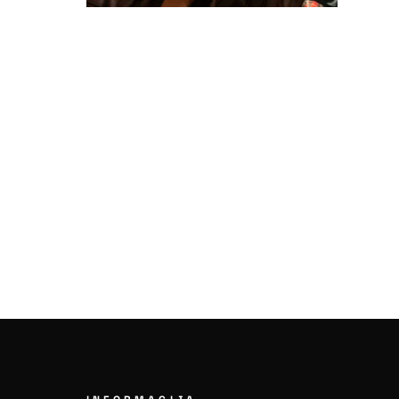
už tikrovę