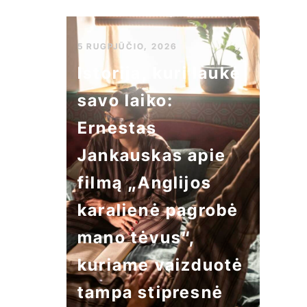
5 RUGPJŪČIO, 2026
Istorija, kuri laukė
savo laiko:
Ernestas
Jankauskas apie
filmą „Anglijos
karalienė pagrobė
mano tėvus“,
kuriame vaizduotė
tampa stipresnė