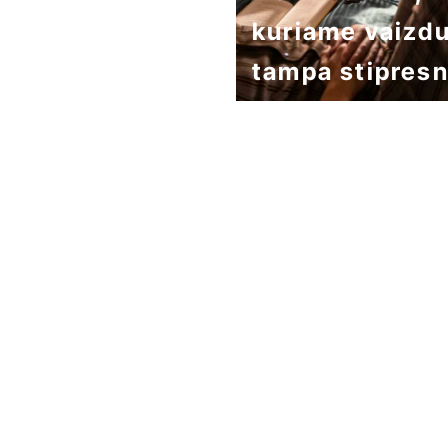
kuriame vaizd
tampa stipres
už tikrovę