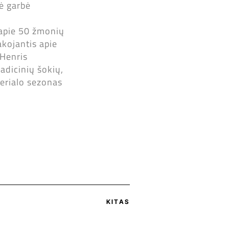
lė garbė
 apie 50 žmonių
akojantis apie
 Henris
adicinių šokių,
 serialo sezonas
KITAS