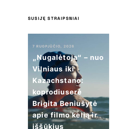
SUSIJĘ STRAIPSNIAI
7 RUGPJŪČIO, 2026
„Nugalėtoja“ – nuo
Vilniaus iki
Kazachstano:
koprodiuserė
Brigita Beniušytė
apie filmo kelią ir
iššūkius