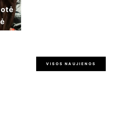
uotė
nė
VISOS NAUJIENOS