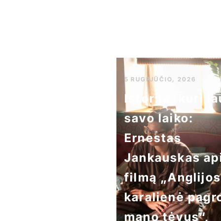
5 RUGPJŪČIO, 2026
Istorija, kuri l
savo laiko:
Ernestas
Jankauskas ap
filmą „Anglijos
karalienė pagr
mano tėvus“,