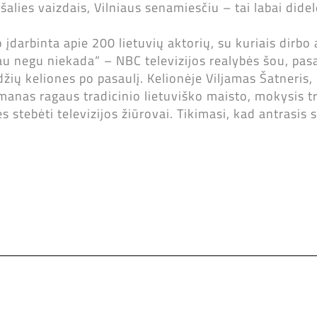
šalies vaizdais, Vilniaus senamiesčiu – tai labai dide
arbinta apie 200 lietuvių aktorių, su kuriais dirbo
au negu niekada“ – NBC televizijos realybės šou, pas
džių keliones po pasaulį. Kelionėje Viljamas Šatneris,
manas ragaus tradicinio lietuviško maisto, mokysis tr
lės stebėti televizijos žiūrovai. Tikimasi, kad antrasis
.