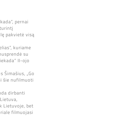
kada“, pernai
turintį
lę pakvietė visą
elias“, kuriame
 nusprendė su
iekada“ II-ojo
us Šimašius, „Go
i šie nufilmuoti
nda dirbanti
 Lietuva,
k Lietuvoje, bet
riale filmuojasi