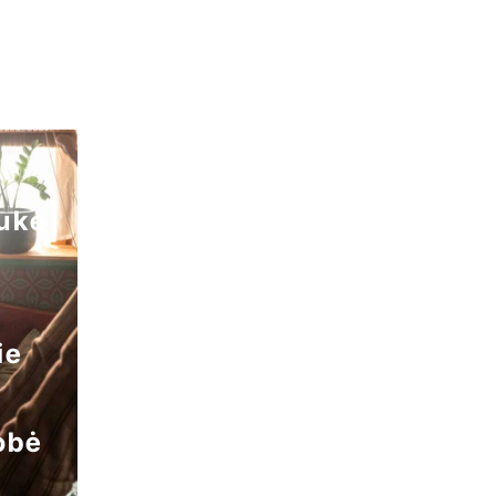
aukė
ie
obė