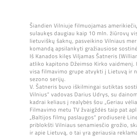
Šiandien Vilniuje filmuojamas amerikiečių
sulaukęs daugiau kaip 10 mln. žiūrovų vis
lietuviškų šaknų, pasveikino Vilniaus mer
komandą apsilankyti gražiausiose sostinė
Iš Kanados kilęs Viljamas Šatneris (Willia
atliko kapitono Džeimso Kirko vaidmenį. 
visa filmavimo grupe atvykti į Lietuvą ir 
sezono serijų.
V. Šatneris buvo iškilmingai sutiktas sos
Vilnius“ vadovas Darius Udrys, su dainomis
kadrai keliaus į realybės šou „Geriau vėl
Filmavimo metu TV žvaigždės taip pat apl
„Baltijos filmų paslaugos“ prodiuserė Line
priblokšti Vilniaus senamiesčio grožio, sk
ir apie Lietuvą, o tai yra geriausia rekla