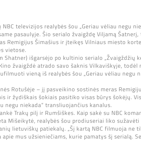
 NBC televizijos realybės šou „Geriau vėliau negu nie
ame pasaulyje. Šio serialo žvaigždę Viljamą Šatnerį, 
as Remigijus Šimašius ir įteikęs Vilniaus miesto korte
s vietose.
m Shatner) išgarsėjo po kultinio serialo „Žvaigždžių k
Kino žvaigždė atrado savo šaknis Vilkaviškyje, todėl
nufilmuoti vieną iš realybės šou „Geriau vėliau negu n
tinės Rotušėje – jį pasveikino sostinės meras Remigij
 ir žydiškais šokiais pasitiko visas būrys šokėjų. Vis
iau negu niekada“ transliuojančius kanalus.
ankė Trakų pilį ir Rumšiškes. Kaip sakė su NBC koma
ta Mišeikytė, realybės šou prodiuseriai liko sužavėti
anių lietuviškų patiekalų. „Šį kartą NBC filmuoja ne ti
ma apie mus užsieniečiams, kurie pamatys šį serialą. Se