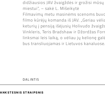
didžiausios JAV žvaigždės ir grožisi mūsų 
miestui“, – sakė L. Mišeikytė
Filmavimų metu masinėms scenoms buvo įd
filmo kūrėjų komanda iš JAV. „Geriau vėli
keturių į pensiją išėjusių Holivudo žvaigž
Vinkleris, Teris Bradshaw ir Džordžas For
linksmai leis laiką, o vėliau jų kelionę ga
bus transliuojamas ir Lietuvos kanaluose
DALINTIS
ANKSTESNIS STRAIPSNIS