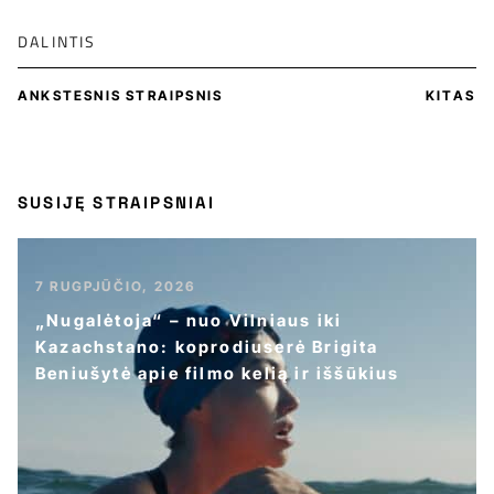
DALINTIS
ANKSTESNIS STRAIPSNIS
KITAS
SUSIJĘ STRAIPSNIAI
7 RUGPJŪČIO, 2026
„Nugalėtoja“ – nuo Vilniaus iki
Kazachstano: koprodiuserė Brigita
Beniušytė apie filmo kelią ir iššūkius