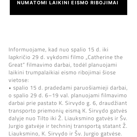
NUMATOMI LAIKINI EISMO RIBOJIMAI
Informuojame, kad nuo spalio 15 d. iki
lapkričio 29 d. vykdomi filmo „Catherine the
Great“ filmavimo darbai, todėl planuojami
laikini trumpalaikiai eismo ribojimai šiose
vietose:
• spalio 15 d. pradedami paruošiamieji darbai,
o spalio 29 d. 6–19 val. planuojami filmavimo
darbai prie pastato K. Sirvydo g. 6, draudžiant
transporto priemonių eismą K. Sirvydo gatvės
dalyje nuo Tilto iki Ž. Liauksmino gatvės ir Šv.
Jurgio gatvėje ir techninį transportą statant Ž.
Liauksmino, K. Sirvydo ir Šv. Jurgio gatvėse.