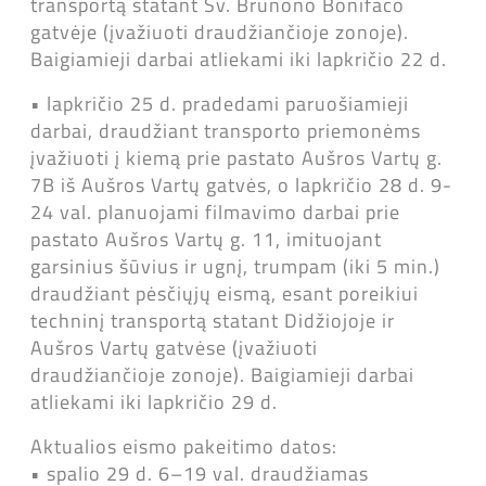
transportą statant Šv. Brunono Bonifaco
gatvėje (įvažiuoti draudžiančioje zonoje).
Baigiamieji darbai atliekami iki lapkričio 22 d.
• lapkričio 25 d. pradedami paruošiamieji
darbai, draudžiant transporto priemonėms
įvažiuoti į kiemą prie pastato Aušros Vartų g.
7B iš Aušros Vartų gatvės, o lapkričio 28 d. 9-
24 val. planuojami filmavimo darbai prie
pastato Aušros Vartų g. 11, imituojant
garsinius šūvius ir ugnį, trumpam (iki 5 min.)
draudžiant pėsčiųjų eismą, esant poreikiui
techninį transportą statant Didžiojoje ir
Aušros Vartų gatvėse (įvažiuoti
draudžiančioje zonoje). Baigiamieji darbai
atliekami iki lapkričio 29 d.
Aktualios eismo pakeitimo datos:
• spalio 29 d. 6–19 val. draudžiamas