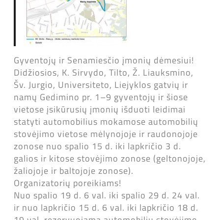
Gyventojų ir Senamiesčio įmonių dėmesiui!
Didžiosios, K. Sirvydo, Tilto, Ž. Liauksmino,
Šv. Jurgio, Universiteto, Liejyklos gatvių ir
namų Gedimino pr. 1–9 gyventojų ir šiose
vietose įsikūrusių įmonių išduoti leidimai
statyti automobilius mokamose automobilių
stovėjimo vietose mėlynojoje ir raudonojoje
zonose nuo spalio 15 d. iki lapkričio 3 d.
galios ir kitose stovėjimo zonose (geltonojoje,
žaliojoje ir baltojoje zonose).
Organizatorių poreikiams!
Nuo spalio 19 d. 6 val. iki spalio 29 d. 24 val.
ir nuo lapkričio 15 d. 6 val. iki lapkričio 18 d.
19 val. rezervuojama automobilių stovėjimo