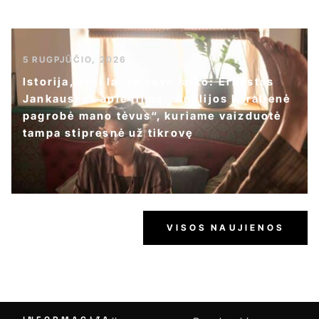
5 RUGPJŪČIO, 2026
Istorija, kuri laukė savo laiko: Ernestas
Jankauskas apie filmą „Anglijos karalienė
pagrobė mano tėvus“, kuriame vaizduotė
tampa stipresnė už tikrovę
VISOS NAUJIENOS