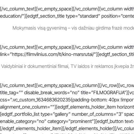
[/vc_column_text][vc_empty_space][/vc_column][vc_column width=
education/”][edgtf_section_title type=”standard” position=”cent
Mokymasis visą gyvenimą – vis dažniau girdima frazė modern
[/vc_column_text][vc_empty_space][/vc_column][vc_column width
link=”https://filmvilnius.com/lt/kino-marsrutai/”][edgtf_section
Vaidybiniai ir dokumentiniai filmai, TV laidos ir reklamos įkvepia
[/vc_column_text][vc_empty_space][/vc_column][/vc_row][vc_row
title_tag=”” disable_break_words=”no” title=”FILMOGRAFIJA”][
css=”.vc_custom_1634683620235{padding-bottom: 40px !importa
alignment_one_column=””][edgtf_elements_holder_item horizon
[edgtf_portfolio_list type=”gallery” number_of_columns=”3″ 
enable_category=”no” category=”prominent”][edgtf_button text=”V
[/edgtf_elements_holder_item][/edgtf_elements_holder][/vc_col