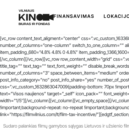
FINANSAVIMAS
LOKACIJ
[vc_row content_text_aligment=”center” css=”.vc_custom_16336
number_of_columns=”one-column” switch_to_one_column=”” ali
item_padding_680=”4.8% 4.8% 0 4.8%” item_padding_1366_1600=”5
[/vc_column][/vc_row][vc_row row_content_width=”grid” css=”.v
title_tag=”” text_tag=”” text_font_weight=”” disable_break_wo
number_of_columns=”3″ space_between_items=”medium” orderb
post_info_category=”no” post_info_share=”yes” number_of_pos
css=”.vc_custom_1632863047009{padding-bottom: 70px !importan
text=”Visos naujienos” target=”_self” icon_pack=”” font_weight=
width=”1/5″][/vc_column][vc_column][vc_empty_space][/vc_colu
!important;background-repeat: no-repeat !important;background
link=”https://filmvilnius.com/lt/film-tax-incentive/”][edgtf_sec
Sudaro palankias filmų gamybos sąlygas Lietuvos ir užsienio fi