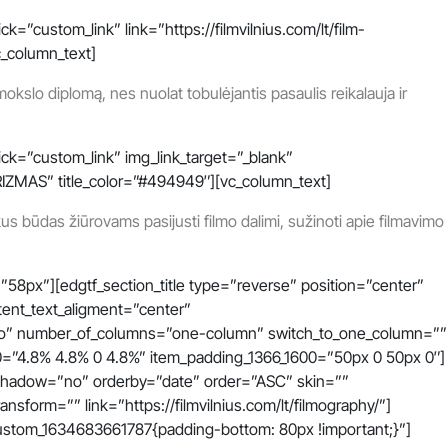
”custom_link” link=”https://filmvilnius.com/lt/film-
c_column_text]
slo diplomą, nes nuolat tobulėjantis pasaulis reikalauja ir
ck=”custom_link” img_link_target=”_blank”
 TURIZMAS” title_color=”#494949″][vc_column_text]
kus būdas žiūrovams pasijusti filmo dalimi, sužinoti apie filmavimo
58px”][edgtf_section_title type=”reverse” position=”center”
tent_text_aligment=”center”
”no” number_of_columns=”one-column” switch_to_one_column=””
0=”4.8% 4.8% 0 4.8%” item_padding_1366_1600=”50px 0 50px 0″]
_shadow=”no” orderby=”date” order=”ASC” skin=””
sform=”” link=”https://filmvilnius.com/lt/filmography/”]
custom_1634683661787{padding-bottom: 80px !important;}”]