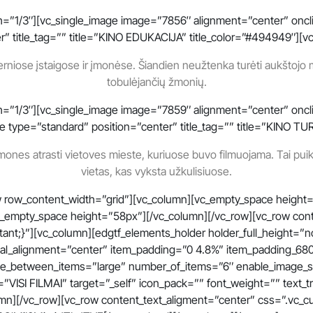
”1/3″][vc_single_image image=”7856″ alignment=”center” onclick=
er” title_tag=”” title=”KINO EDUKACIJA” title_color=”#494949″][v
iose įstaigose ir įmonėse. Šiandien neužtenka turėti aukštojo mok
tobulėjančių žmonių.
=”1/3″][vc_single_image image=”7859″ alignment=”center” oncli
_title type=”standard” position=”center” title_tag=”” title=”KINO
 žmones atrasti vietoves mieste, kuriuose buvo filmuojama. Tai pui
vietas, kas vyksta užkulisiuose.
 row_content_width=”grid”][vc_column][vc_empty_space height=”
vc_empty_space height=”58px”][/vc_column][/vc_row][vc_row con
nt;}”][vc_column][edgtf_elements_holder holder_full_height=
tal_alignment=”center” item_padding=”0 4.8%” item_padding_68
space_between_items=”large” number_of_items=”6″ enable_image
ISI FILMAI” target=”_self” icon_pack=”” font_weight=”” text_tran
umn][/vc_row][vc_row content_text_aligment=”center” css=”.vc_