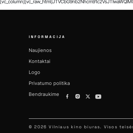
[vc_column][vc_raw_html]JTVCbG9nb2Nhcm91c2VsJTIwaWQlM0Ql
INFORMACIJA
Naujienos
Kontaktai
Logo
Privatumo politika
Bendraukime
© 2026 Vilniaus kino biuras. Visos tei