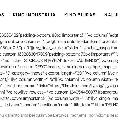
OS
KINO INDUSTRIJA
KINO BIURAS
NAUJ
86066432{padding-bottom: 80px !important;}”][vc_column][edgtf
gnment_one_column=””][edgtf_elements_holder_item horizontal
0px 0 50px 0″][rev_slider_vc alias=”slider-1″ enable_paspartu=
c_custom_1632863047009{padding-bottom: 70px !important;}”][vc
rds=”no” title=”ISTORIJOS IR ĮVYKIAI” text=”NAUJIENOS”][vc_emp
y=”date” order=”DESC” image_size=”cinerama_edge_image_squa
ts=”3″ category=”news” excerpt_length=”30″][/vc_column][/vc_
t;}”][vc_column width=”1/5″][/vc_column][vc_column width=”1/
”” text_transform=”” link=”https://filmvilnius.com/lt/blog/”][/v
mn][/vc_row][vc_row css=”.vc_custom_1640544508771{background
-size: cover !important;}”][vc_column width=”1/3″][vc_single_i
tion_title type=”standard” position=”center” title_tag=”” title=
lmų gamintojams bei galimybę Lietuvos įmonėms, norinčioms neatlyg