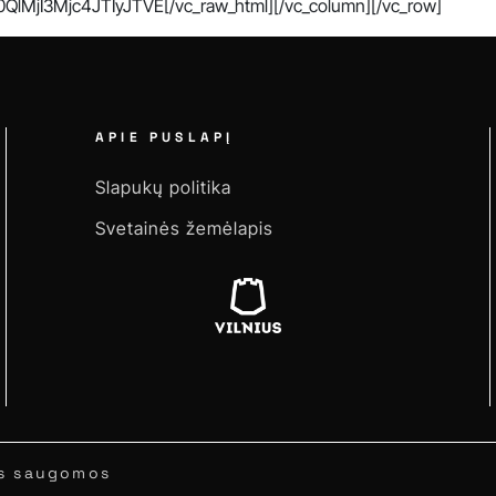
MjI3Mjc4JTIyJTVE[/vc_raw_html][/vc_column][/vc_row]
APIE PUSLAPĮ
Slapukų politika
Svetainės žemėlapis
sės saugomos