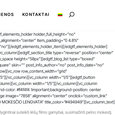
IENOS
KONTAKTAI
_elements_holder holder_full_height=”no”
_alignment=”center” item_padding=”0 4.8%”
”no”][/edgtf_elements_holder_item][/edgtf_elements_holder]
_column][edgtf_section_title type=”reverse” position=”center”
ty_space height=”58px”][edgtf_blog_list type=”boxed”
re” skin=”” post_info_author=”no” post_info_date=”no”
row][vc_row row_content_width=”grid”
5″][/vc_column][vc_column width=”1/5″][edgtf_button
c_column][vc_column width=”1/5″][/vc_column][vc_column
-color: #f4f4f4 !important;background-position: center
mage image=”7858″ alignment=”center” onclick=”custom_link”
”PELNO MOKESČIO LENGVATA” title_color=”#494949″][vc_column_text]
intinai suteikti lėšų filmo gamybai, susimažinti pelno mokestį.