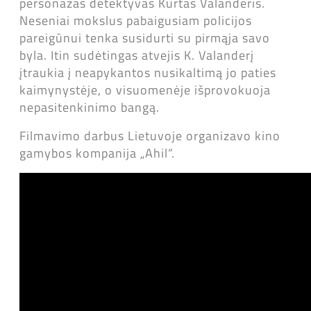
personažas detektyvas Kurtas Valanderis.
Neseniai mokslus pabaigusiam policijos
pareigūnui tenka susidurti su pirmąja savo
byla. Itin sudėtingas atvejis K. Valanderį
įtraukia į neapykantos nusikaltimą jo paties
kaimynystėje, o visuomenėje išprovokuoja
nepasitenkinimo bangą.
Filmavimo darbus Lietuvoje organizavo kino
gamybos kompanija „Ahil“.