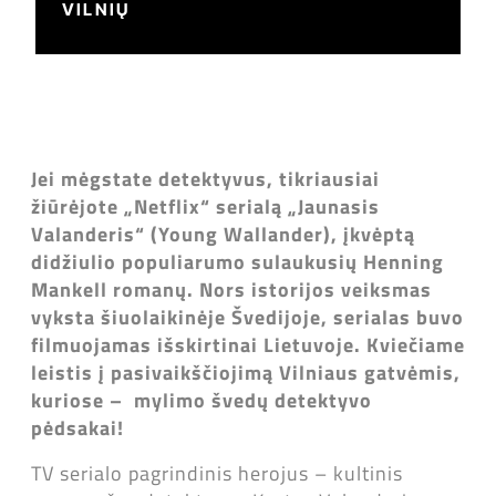
VILNIŲ
Jei mėgstate detektyvus, tikriausiai
žiūrėjote „Netflix“ serialą „Jaunasis
Valanderis“ (Young Wallander), įkvėptą
didžiulio populiarumo sulaukusių Henning
Mankell romanų. Nors istorijos veiksmas
vyksta šiuolaikinėje Švedijoje, serialas buvo
filmuojamas išskirtinai Lietuvoje. Kviečiame
leistis į pasivaikščiojimą Vilniaus gatvėmis,
kuriose – mylimo švedų detektyvo
pėdsakai!
TV serialo pagrindinis herojus – kultinis