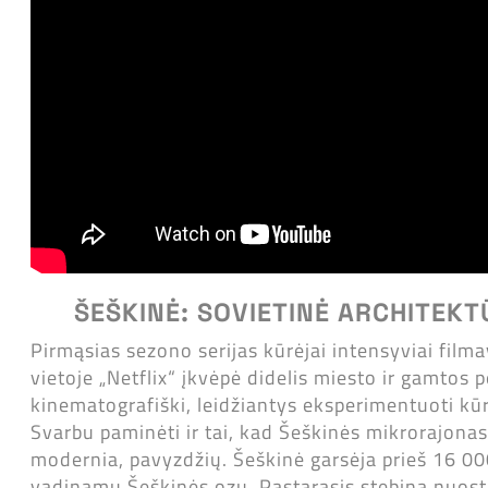
ŠEŠKINĖ: SOVIETINĖ ARCHITEKT
Pirmąsias sezono serijas kūrėjai intensyviai filma
vietoje „Netflix“ įkvėpė didelis miesto ir gamtos 
kinematografiški, leidžiantys eksperimentuoti kūr
Svarbu paminėti ir tai, kad Šeškinės mikrorajonas
modernia, pavyzdžių. Šeškinė garsėja prieš 16 0
vadinamu Šeškinės ozu. Pastarasis stebina nuost