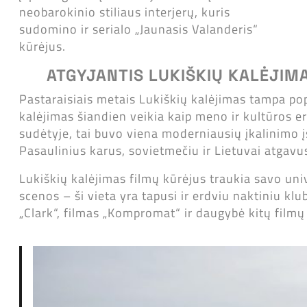
neobarokinio stiliaus interjerų, kuris
sudomino ir serialo „Jaunasis Valanderis“
kūrėjus.
ATGYJANTIS LUKIŠKIŲ KALĖJIM
Pastaraisiais metais Lukiškių kalėjimas tampa popu
kalėjimas šiandien veikia kaip meno ir kultūros er
sudėtyje, tai buvo viena moderniausių įkalinimo įs
Pasaulinius karus, sovietmečiu ir Lietuvai atgav
Lukiškių kalėjimas filmų kūrėjus traukia savo uni
scenos – ši vieta yra tapusi ir erdviu naktiniu klu
„Clark“, filmas „Kompromat“ ir daugybė kitų filmų