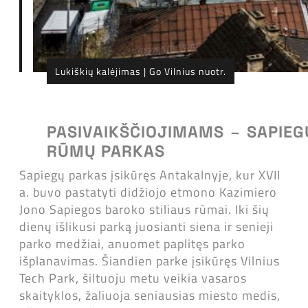
Lukiškių kalėjimas | Go Vilnius nuotr.
PASIVAIKŠČIOJIMAMS
–
SAPIEG
RŪMŲ PARKAS
Sapiegų parkas įsikūręs Antakalnyje, kur XVII
a. buvo pastatyti didžiojo etmono Kazimiero
Jono Sapiegos baroko stiliaus rūmai. Iki šių
dienų išlikusi parką juosianti siena ir senieji
parko medžiai, anuomet paplitęs parko
išplanavimas. Šiandien parke įsikūręs Vilnius
Tech Park, šiltuoju metu veikia vasaros
skaityklos, žaliuoja seniausias miesto medis,