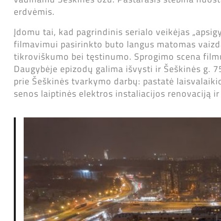
erdvėmis.
Įdomu tai, kad pagrindinis serialo veikėjas „aps
filmavimui pasirinkto buto langus matomas vaizda
tikroviškumo bei tęstinumo. Sprogimo scena filmu
Daugybėje epizodų galima išvysti ir Šeškinės g. 7
prie Šeškinės tvarkymo darbų: pastatė laisvalaikio
senos laiptinės elektros instaliacijos renovaciją ir