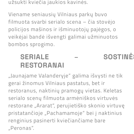
užsukti kviečia jaukios kavinės.
Viename seniausių Vilniaus parkų buvo
filmuota svarbi serialo scena – čia stovėjo
policijos mašinos ir išminuotojų pajėgos, o
veikėjai bandė išvengti galimai užminuotos
bombos sprogimo.
SERIALE
–
SOSTINĖ
RESTORANAI
„Jaunajame Valanderyje“ galima išvysti ne tik
gerai žinomus Vilniaus pastatus, bet ir
restoranus, naktinių pramogų vietas. Keletas
serialo scenų filmuota armėniškos virtuvės
restorane „Ararat“, perujietiško skonio virtuvę
pristatančioje „Pachamamoje“ bei į naktinius
renginius pasinerti kviečiančiame bare
„Peronas“.