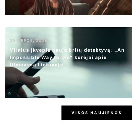
29 LIEPOS, 2026
Vilnius įkvepia naują britų detektyvą: „An
Impossible Way to Die“ kūrėjai apie
filmavimą Lietuvoje
VISOS NAUJIENOS