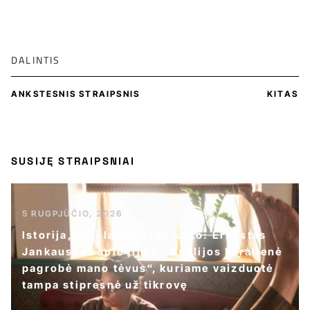
DALINTIS
ANKSTESNIS STRAIPSNIS
KITAS
SUSIJĘ STRAIPSNIAI
5 RUGPJŪČIO, 2026
Istorija, kuri laukė savo laiko: Ernestas
Jankauskas apie filmą „Anglijos karalienė
pagrobė mano tėvus“, kuriame vaizduotė
tampa stipresnė už tikrovę