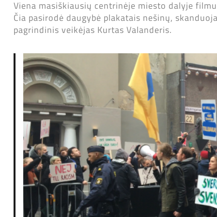
Viena masiškiausių centrinėje miesto dalyje film
Čia pasirodė daugybė plakatais nešinų, skanduoja
pagrindinis veikėjas Kurtas Valanderis.