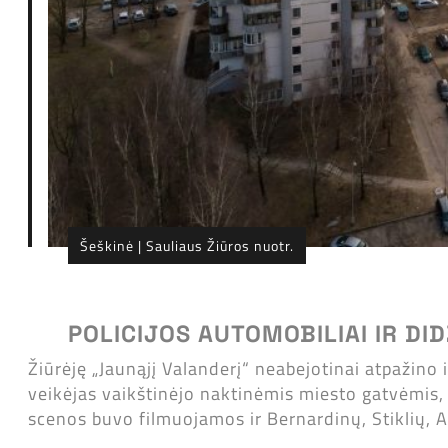
Šeškinė | Sauliaus Žiūros nuotr.
POLICIJOS AUTOMOBILIAI IR DI
Žiūrėję „Jaunąjį Valanderį“ neabejotinai atpažino i
veikėjas vaikštinėjo naktinėmis miesto gatvėmis, 
scenos buvo filmuojamos ir Bernardinų, Stiklių, Au