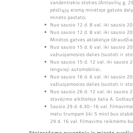
vandentiekio stoties (Antavilių g. 2
pėsčiųjų eismą minėtoje gatvės daly
minėto pastato;
Nuo sausio 12 d. 8 val. iki sausio 20
Nuo sausio 12 d. 8 val. iki sausio 2
Minėtos gatvės aklakelyje (draudži
Nuo sausio 15 d. 6 val. iki sausio 
važiuojamosios dalies (sustoti ir st
Nuo sausio 15 d. 12 val. iki sausio 
lengvieji automobiliai;
Nuo sausio 16 d. 6 val. iki sausio 
važiuojamosios dalies (sustoti ir s
Nuo sausio 26 d. 12 val. iki sausio
stovėjimo aikštelėje šalia A. Goštau
Sausio 29 d. 6.30–16 val. filmavima
metu trumpam (iki 5 min) bus stabdo
29 d. 16 val. filmavimo reikmėms bu
Atsiprašome gyventojų ir miesto sveči