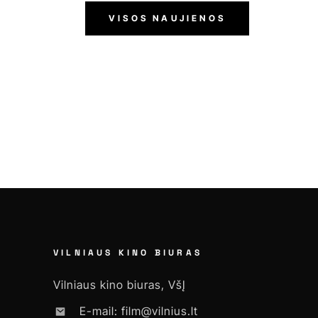
VISOS NAUJIENOS
VILNIAUS KINO BIURAS
Vilniaus kino biuras, VšĮ
E-mail: film@vilnius.lt