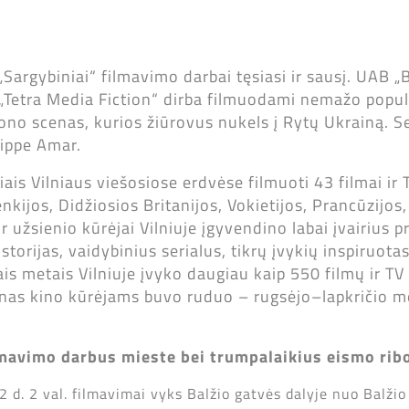
Sargybiniai“ filmavimo darbai tęsiasi ir sausį. UAB „B
„Tetra Media Fiction“ dirba filmuodami nemažo popu
ono scenas, kurios žiūrovus nukels į Rytų Ukrainą. Se
lippe Amar.
is Vilniaus viešosiose erdvėse filmuoti 43 filmai ir T
enkijos, Didžiosios Britanijos, Vokietijos, Prancūzijos
r užsienio kūrėjai Vilniuje įgyvendino labai įvairius p
storijas, vaidybinius serialus, tikrų įvykių inspiruot
ais metais Vilniuje įvyko daugiau kaip 550 filmų ir TV 
nas kino kūrėjams buvo ruduo – rugsėjo–lapkričio m
ilmavimo darbus mieste bei trumpalaikius eismo rib
2 d. 2 val. filmavimai vyks Balžio gatvės dalyje nuo Balžio