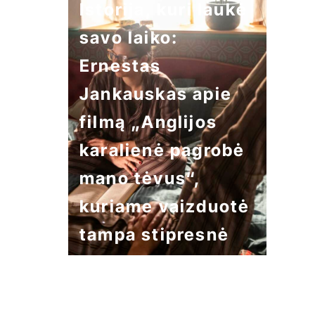
Istorija, kuri laukė
savo laiko:
Ernestas
Jankauskas apie
filmą „Anglijos
karalienė pagrobė
mano tėvus“,
kuriame vaizduotė
tampa stipresnė
už tikrovę