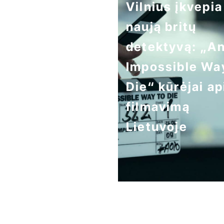
Vilnius įkvepia
naują britų
detektyvą: „A
Impossible Wa
Die“ kūrėjai ap
filmavimą
Lietuvoje