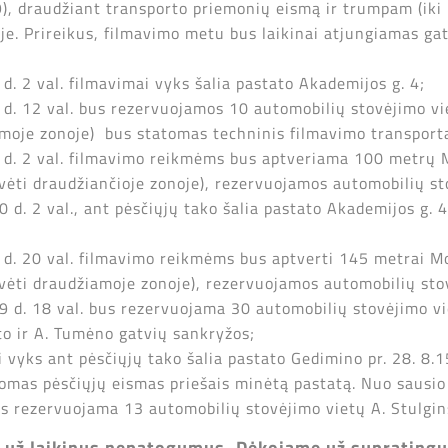
9), draudžiant transporto priemonių eismą ir trumpam (iki 
je. Prireikus, filmavimo metu bus laikinai atjungiamas gat
 d. 2 val. filmavimai vyks šalia pastato Akademijos g. 4;
0 d. 12 val. bus rezervuojamos 10 automobilių stovėjimo vi
amoje zonoje) bus statomas techninis filmavimo transporta
20 d. 2 val. filmavimo reikmėms bus aptveriama 100 metrų
ovėti draudžiančioje zonoje), rezervuojamos automobilių st
20 d. 2 val., ant pėsčiųjų tako šalia pastato Akademijos g. 
20 d. 20 val. filmavimo reikmėms bus aptverti 145 metrai M
tovėti draudžiamoje zonoje), rezervuojamos automobilių sto
 29 d. 18 val. bus rezervuojama 30 automobilių stovėjimo v
to ir A. Tumėno gatvių sankryžos;
i vyks ant pėsčiųjų tako šalia pastato Gedimino pr. 28. 8.
mas pėsčiųjų eismas priešais minėtą pastatą. Nuo sausio 2
s rezervuojama 13 automobilių stovėjimo vietų A. Stulgin
ų už laikinus nepatogumus. Dėkojame už suprating