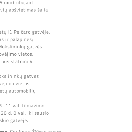
5 min) ribojant
vių apšvietimas šalia
etų K. Pelčaro gatvėje.
s ir palapinės;
 Mokslininkų gatvės
ovėjimo vietos;
4 bus statomi 4
okslininkų gatvės
vėjimo vietos;
ietų automobilių
15–11 val. filmavimo
8 d. 8 val. iki sausio
skio gatvėje.
umą.
Sauliaus Žiūros nuotr.