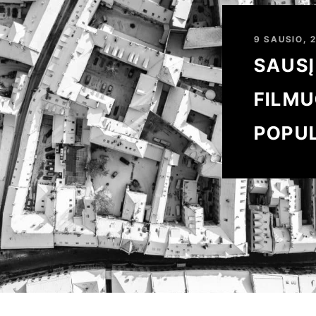
9 SAUSIO, 
SAUSĮ
FILM
POPU
SULA
SERIA