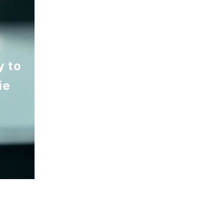
n
y to
ie