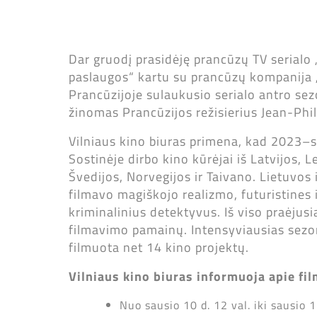
Dar gruodį prasidėję prancūzų TV serialo „
paslaugos“ kartu su prancūzų kompanija 
Prancūzijoje sulaukusio serialo antro sez
žinomas Prancūzijos režisierius Jean-Phi
Vilniaus kino biuras primena, kad 2023–sia
Sostinėje dirbo kino kūrėjai iš Latvijos, L
Švedijos, Norvegijos ir Taivano. Lietuvos i
filmavo magiškojo realizmo, futuristines i
kriminalinius detektyvus. Iš viso praėjusi
filmavimo pamainų. Intensyviausias sezo
filmuota net 14 kino projektų.
Vilniaus kino biuras informuoja apie f
Nuo sausio 10 d. 12 val. iki sausio 1