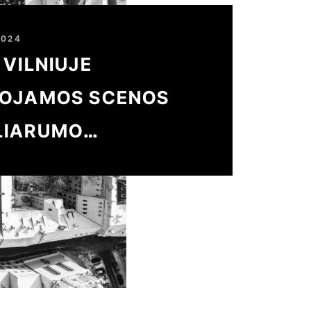
2024
 VILNIUJE
UOJAMOS SCENOS
LIARUMO
UKUSIAM PRANCŪZŲ
LUI