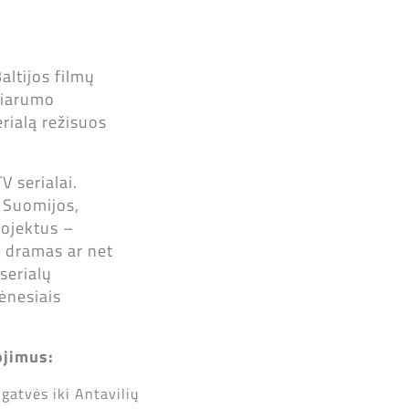
altijos filmų
liarumo
rialą režisuos
V serialai.
, Suomijos,
rojektus –
as dramas ar net
serialų
ėnesiais
ojimus:
 gatvės iki Antavilių