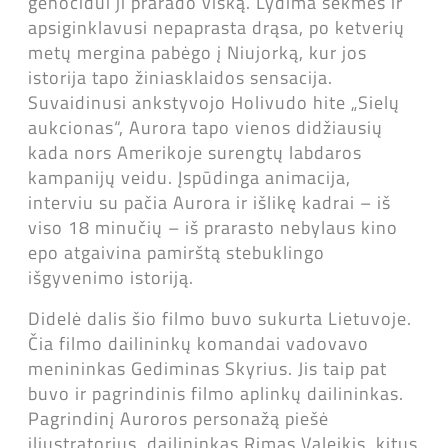
genocidui ji prarado viską. Lydima sėkmės ir
apsiginklavusi nepaprasta drąsa, po ketverių
metų mergina pabėgo į Niujorką, kur jos
istorija tapo žiniasklaidos sensacija.
Suvaidinusi ankstyvojo Holivudo hite „Sielų
aukcionas“, Aurora tapo vienos didžiausių
kada nors Amerikoje surengtų labdaros
kampanijų veidu. Įspūdinga animacija,
interviu su pačia Aurora ir išlikę kadrai – iš
viso 18 minučių – iš prarasto nebylaus kino
epo atgaivina pamirštą stebuklingo
išgyvenimo istoriją.
Didelė dalis šio filmo buvo sukurta Lietuvoje.
Čia filmo dailininkų komandai vadovavo
menininkas Gediminas Skyrius. Jis taip pat
buvo ir pagrindinis filmo aplinkų dailininkas.
Pagrindinį Auroros personažą piešė
iliustratorius, dailininkas Rimas Valeikis, kitus