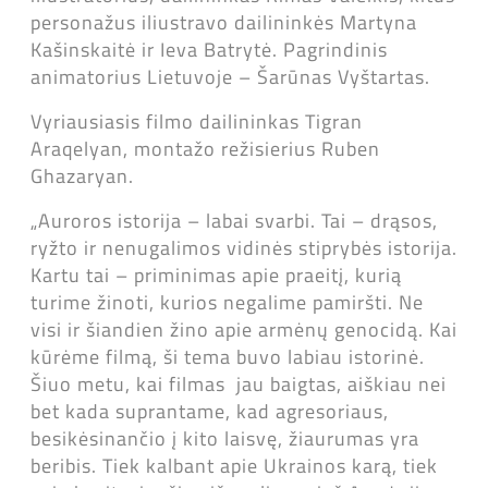
personažus iliustravo dailininkės Martyna
Kašinskaitė ir Ieva Batrytė. Pagrindinis
animatorius Lietuvoje – Šarūnas Vyštartas.
Vyriausiasis filmo dailininkas Tigran
Araqelyan, montažo režisierius Ruben
Ghazaryan.
„Auroros istorija – labai svarbi. Tai – drąsos,
ryžto ir nenugalimos vidinės stiprybės istorija.
Kartu tai – priminimas apie praeitį, kurią
turime žinoti, kurios negalime pamiršti. Ne
visi ir šiandien žino apie armėnų genocidą. Kai
kūrėme filmą, ši tema buvo labiau istorinė.
Šiuo metu, kai filmas jau baigtas, aiškiau nei
bet kada suprantame, kad agresoriaus,
besikėsinančio į kito laisvę, žiaurumas yra
beribis. Tiek kalbant apie Ukrainos karą, tiek