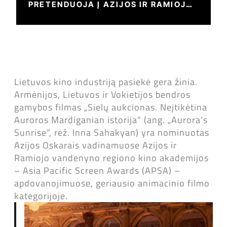
PRETENDUOJA Į AZIJOS IR RAMIOJO
VANDENYNO REGIONO KINO
AKADEMIJOS APDOVANOJIMĄ
Lietuvos kino industriją pasiekė gera žinia.
Armėnijos, Lietuvos ir Vokietijos bendros
gamybos filmas „Sielų aukcionas. Neįtikėtina
Auroros Mardiganian istorija“ (ang.
„Aurora‘s
Sunrise“, rež. Inna Sahakyan) yra nominuotas
Azijos Oskarais vadinamuose Azijos ir
Ramiojo vandenyno regiono kino akademijos
– Asia Pacific Screen Awards (APSA) –
apdovanojimuose, geriausio animacinio filmo
kategorijoje.