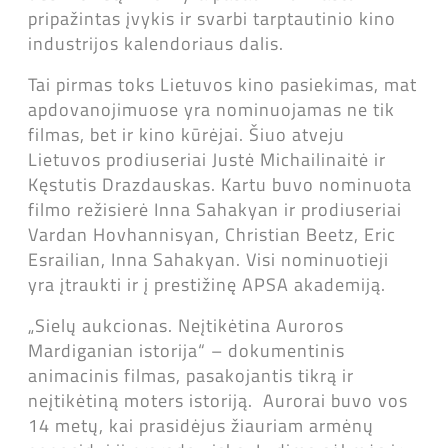
pripažintas įvykis ir svarbi tarptautinio kino
industrijos kalendoriaus dalis.
Tai pirmas toks Lietuvos kino pasiekimas, mat
apdovanojimuose yra nominuojamas ne tik
filmas, bet ir kino kūrėjai. Šiuo atveju
Lietuvos prodiuseriai Justė Michailinaitė ir
Kęstutis Drazdauskas. Kartu buvo nominuota
filmo režisierė Inna Sahakyan ir prodiuseriai
Vardan Hovhannisyan, Christian Beetz, Eric
Esrailian, Inna Sahakyan. Visi nominuotieji
yra įtraukti ir į prestižinę APSA akademiją.
„Sielų aukcionas. Neįtikėtina Auroros
Mardiganian istorija“ – dokumentinis
animacinis filmas, pasakojantis tikrą ir
neįtikėtiną moters istoriją.
Aurorai buvo vos
14 metų, kai prasidėjus žiauriam armėnų