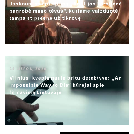
Jankauskas apie filmą „Anglijos karalienė
pagrobė mano tėvus“, kuriame vaizduotė
tampa stipresnė už tikrovę
29 LIEPOS, 2026
Vilnius įkvepia naują britų detektyvą: „An
Impossible Way to Die“ kūrėjai apie
filmavimą Lietuvoje