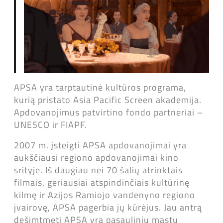
APSA yra tarptautinė kultūros programa,
kurią pristato Asia Pacific Screen akademija.
Apdovanojimus patvirtino fondo partneriai –
UNESCO ir FIAPF.
2007 m. įsteigti APSA apdovanojimai yra
aukščiausi regiono apdovanojimai kino
srityje. Iš daugiau nei 70 šalių atrinktais
filmais, geriausiai atspindinčiais kultūrinę
kilmę ir Azijos Ramiojo vandenyno regiono
įvairovę, APSA pagerbia jų kūrėjus. Jau antrą
dešimtmetį APSA yra pasauliniu mastu