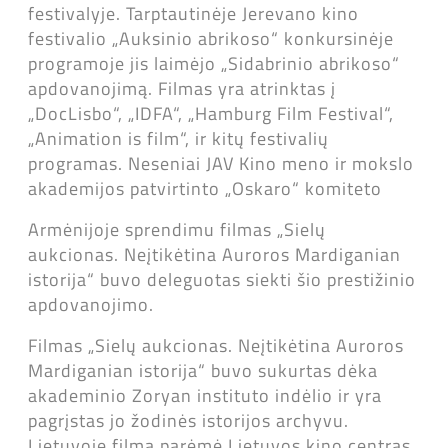
festivalyje. Tarptautinėje Jerevano kino
festivalio „Auksinio abrikoso“ konkursinėje
programoje jis laimėjo „Sidabrinio abrikoso“
apdovanojimą. Filmas yra atrinktas į
„DocLisbo“, „IDFA“, „Hamburg Film Festival“,
„Animation is film“, ir kitų festivalių
programas. Neseniai JAV Kino meno ir mokslo
akademijos patvirtinto „Oskaro“ komiteto
Armėnijoje sprendimu filmas „Sielų
aukcionas. Neįtikėtina Auroros Mardiganian
istorija“ buvo deleguotas siekti šio prestižinio
apdovanojimo.
Filmas „Sielų aukcionas. Neįtikėtina Auroros
Mardiganian istorija“ buvo sukurtas dėka
akademinio Zoryan instituto indėlio ir yra
pagrįstas jo žodinės istorijos archyvu.
Lietuvoje filmą parėmė Lietuvos kino centras