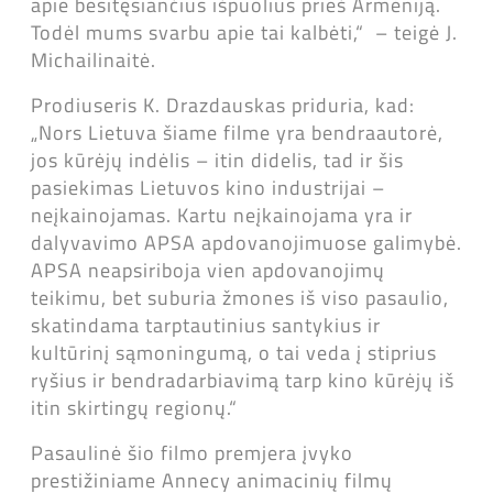
apie besitęsiančius išpuolius prieš Armėniją.
Todėl mums svarbu apie tai kalbėti,“ – teigė J.
Michailinaitė.
Prodiuseris K. Drazdauskas priduria, kad:
„Nors Lietuva šiame filme yra bendraautorė,
jos kūrėjų indėlis – itin didelis, tad ir šis
pasiekimas Lietuvos kino industrijai –
neįkainojamas. Kartu neįkainojama yra ir
dalyvavimo APSA apdovanojimuose galimybė.
APSA neapsiriboja vien apdovanojimų
teikimu, bet suburia žmones iš viso pasaulio,
skatindama tarptautinius santykius ir
kultūrinį sąmoningumą, o tai veda į stiprius
ryšius ir bendradarbiavimą tarp kino kūrėjų iš
itin skirtingų regionų.“
Pasaulinė šio filmo premjera įvyko
prestižiniame Annecy animacinių filmų