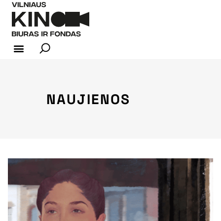
KINO INDUSTRIJA
NAUJIENOS