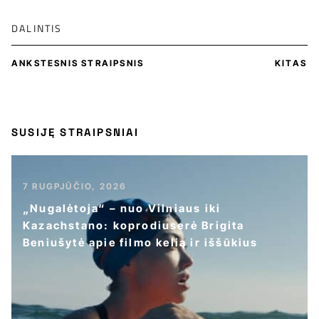
DALINTIS
ANKSTESNIS STRAIPSNIS
KITAS
SUSIJĘ STRAIPSNIAI
7 RUGPJŪČIO, 2026
„Nugalėtoja“ – nuo Vilniaus iki
Kazachstano: koprodiuserė Brigita
Beniušytė apie filmo kelią ir iššūkius