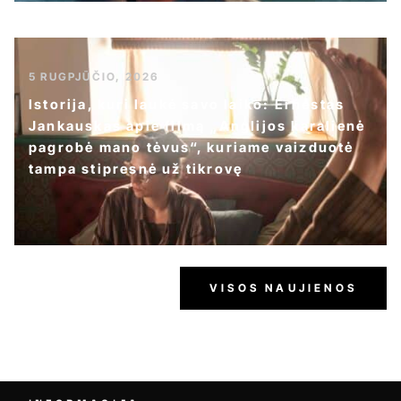
5 RUGPJŪČIO, 2026
Istorija, kuri laukė savo laiko: Ernestas
Jankauskas apie filmą „Anglijos karalienė
pagrobė mano tėvus“, kuriame vaizduotė
tampa stipresnė už tikrovę
VISOS NAUJIENOS