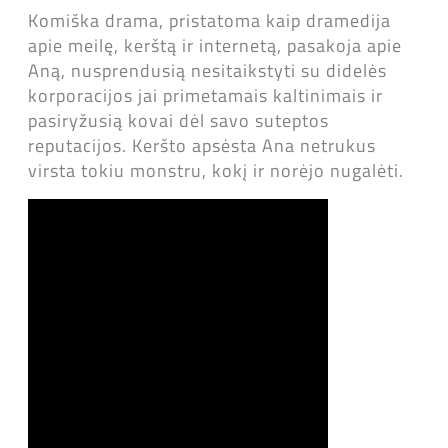
Komiška drama, pristatoma kaip dramedija
apie meilę, kerštą ir internetą, pasakoja apie
Aną, nusprendusią nesitaikstyti su didelės
korporacijos jai primetamais kaltinimais ir
pasiryžusią kovai dėl savo suteptos
reputacijos. Keršto apsėsta Ana netrukus
virsta tokiu monstru, kokį ir norėjo nugalėti.