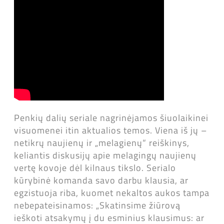
Penkių dalių seriale nagrinėjamos šiuolaikinei
visuomenei itin aktualios temos. Viena iš jų –
netikrų naujienų ir „melagienų“ reiškinys,
keliantis diskusijų apie melagingų naujienų
vertę kovoje dėl kilnaus tikslo. Serialo
kūrybinė komanda savo darbu klausia, ar
egzistuoja riba, kuomet nekaltos aukos tampa
nebepateisinamos: „Skatinsime žiūrovą
ieškoti atsakymų į du esminius klausimus: ar