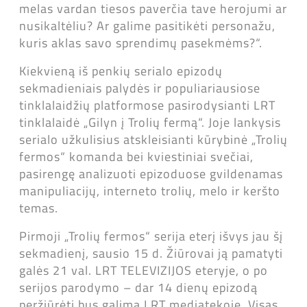
melas vardan tiesos paverčia tave herojumi ar
nusikaltėliu? Ar galime pasitikėti personažu,
kuris aklas savo sprendimų pasekmėms?“.
Kiekvieną iš penkių serialo epizodų
sekmadieniais palydės ir populiariausiose
tinklalaidžių platformose pasirodysianti LRT
tinklalaidė „Gilyn į Trolių fermą“. Joje lankysis
serialo užkulisius atskleisianti kūrybinė „Trolių
fermos“ komanda bei kviestiniai svečiai,
pasirengę analizuoti epizoduose gvildenamas
manipuliacijų, interneto trolių, melo ir keršto
temas.
Pirmoji „Trolių fermos“ serija eterį išvys jau šį
sekmadienį, sausio 15 d. Žiūrovai ją pamatyti
galės 21 val. LRT TELEVIZIJOS eteryje, o po
serijos parodymo – dar 14 dienų epizodą
peržiūrėti bus galima LRT mediatekoje. Visas