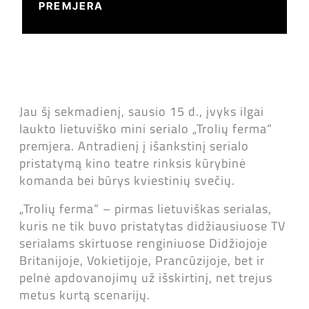
PREMJERA
Jau šį sekmadienį, sausio 15 d., įvyks ilgai
laukto lietuviško mini serialo „Trolių ferma“
premjera. Antradienį į išankstinį serialo
pristatymą kino teatre rinksis kūrybinė
komanda bei būrys kviestinių svečių.
„Trolių ferma“ – pirmas lietuviškas serialas,
kuris ne tik buvo pristatytas didžiausiuose TV
serialams skirtuose renginiuose Didžiojoje
Britanijoje, Vokietijoje, Prancūzijoje, bet ir
pelnė apdovanojimų už išskirtinį, net trejus
metus kurtą scenarijų.