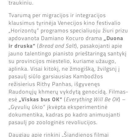
traukiniu.
Tvarumą per migracijos ir integracijos
klausimus tyrinėja Venecijos kino festivalio
„Horizontų“ programos specialiuoju žiuri prizu
apdovanota Damiano Kocuro drama
„Duona
ir druska“
(
Bread and Salt
), pasakojanti apie
jauno talentingo pianisto prieštaringą santykį
su provincijos miestelio, kuriame užaugo,
aplinka. Visai kitokį, ne žmogišką, žvilgsnį į
pasaulį siūlo garsiausias Kambodžos
režisierius Rithy Panhas, išgyvenęs
Raudonųjų khmerų vykdytą genocidą. Filmas-
esė
„Viskas bus OK“
(
Everything Will Be OK
) –
„Gyvulių ūkio“ įkvėpta eksperimentinė
dokumentika, kadras po kadro animuojanti
pasaulį po zoologinės revoliucijos.
Daugiau apie rinkinį „Šiandienos filmai