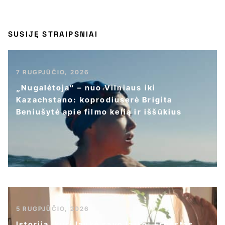
SUSIJĘ STRAIPSNIAI
7 RUGPJŪČIO, 2026
„Nugalėtoja“ – nuo Vilniaus iki
Kazachstano: koprodiuserė Brigita
Beniušytė apie filmo kelią ir iššūkius
5 RUGPJŪČIO, 2026
Istorija, kuri laukė savo laiko: Ernestas