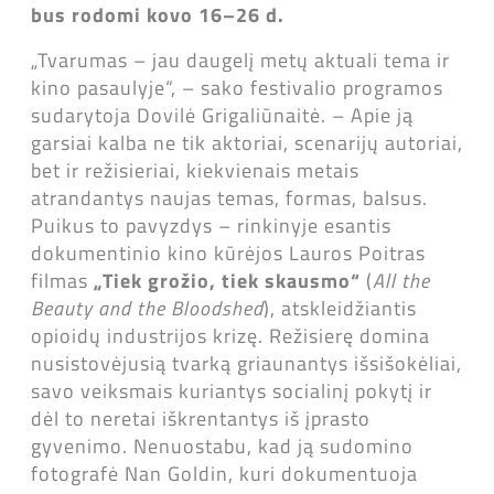
bus rodomi kovo 16–26 d.
„Tvarumas – jau daugelį metų aktuali tema ir
kino pasaulyje“, – sako festivalio programos
sudarytoja Dovilė Grigaliūnaitė. – Apie ją
garsiai kalba ne tik aktoriai, scenarijų autoriai,
bet ir režisieriai, kiekvienais metais
atrandantys naujas temas, formas, balsus.
Puikus to pavyzdys – rinkinyje esantis
dokumentinio kino kūrėjos Lauros Poitras
filmas
„Tiek grožio, tiek skausmo“
(
All the
Beauty and the Bloodshed
), atskleidžiantis
opioidų industrijos krizę. Režisierę domina
nusistovėjusią tvarką griaunantys išsišokėliai,
savo veiksmais kuriantys socialinį pokytį ir
dėl to neretai iškrentantys iš įprasto
gyvenimo. Nenuostabu, kad ją sudomino
fotografė Nan Goldin, kuri dokumentuoja