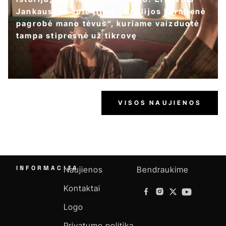
Jankauskas apie filmą „Anglijos karalienė
pagrobė mano tėvus“, kuriame vaizduotė
tampa stipresnė už tikrovę
VISOS NAUJIENOS
INFORMACIJA
Naujienos
Bendraukime
Kontaktai
Logo
Privatumo politika