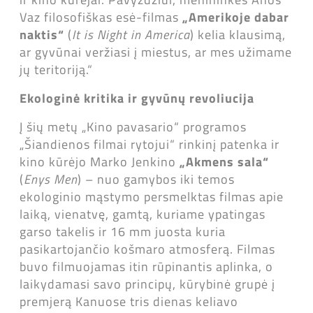
Vaz filosofiškas esė-filmas
„Amerikoje dabar
naktis“
(
It is Night in America
) kelia klausimą,
ar gyvūnai veržiasi į miestus, ar mes užimame
jų teritoriją.“
Ekologinė kritika ir gyvūnų revoliucija
Į šių metų „Kino pavasario“ programos
„Šiandienos filmai rytojui“ rinkinį patenka ir
kino kūrėjo Marko Jenkino
„Akmens sala“
(
Enys Men
) – nuo gamybos iki temos
ekologinio mąstymo persmelktas filmas apie
laiką, vienatvę, gamtą, kuriame ypatingas
garso takelis ir 16 mm juosta kuria
pasikartojančio košmaro atmosferą. Filmas
buvo filmuojamas itin rūpinantis aplinka, o
laikydamasi savo principų, kūrybinė grupė į
premjerą Kanuose tris dienas keliavo