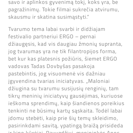
savo ir aplinkos gyvenimą tokį, koks yra, be
pagražinimų. Tokie filmai sukrečia atvirumu,
skausmu ir skatina susimąstyti.“
Tvarumo tema labai svarbi ir didžiajam
festivalio partneriui ERGO – pernai
džiaugęsis, kad vis daugiau žmonių supranta,
jog tvarumas yra ne tik filantropijos forma,
bet kur kas platesnis požiūris, šiemet ERGO
vadovas Tadas Dovbyšas pasakoja
pastebintis, jog visuomenė vis dažniau
įgyvendina tvarias iniciatyvas. „Maloniai
džiugina su tvarumu susijusių renginių, tam
tikrų meninių iniciatyvų gausėjimas, kuriuose
ieškoma sprendimų, kaip šiandienos poreikius
tenkinti ne būsimų kartų sąskaita. Todėl labai
įdomu stebėti, kaip prie šių temų skleidimo,
pasirinkdami savitą, ypatingą braižą prisideda
ir kino kūrėjai. Pavyzdžiui, menininkės Anos