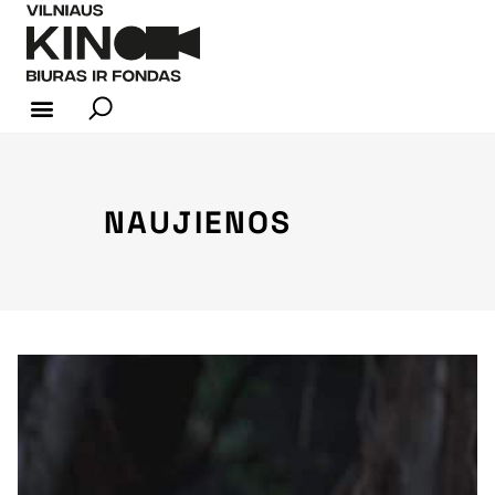
KINO INDUSTRIJA
NAUJIENOS