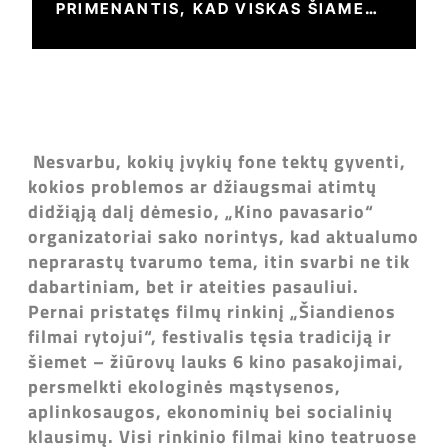
PRIMENANTIS, KAD VISKAS ŠIAME
PASAULYJE SUSIJĘ
Nesvarbu, kokių įvykių fone tektų gyventi,
kokios problemos ar džiaugsmai atimtų
didžiąją dalį dėmesio, „Kino pavasario“
organizatoriai sako norintys, kad aktualumo
neprarastų tvarumo tema, itin svarbi ne tik
dabartiniam, bet ir ateities pasauliui.
Pernai pristatęs filmų rinkinį „Šiandienos
filmai rytojui“, festivalis tęsia tradiciją ir
šiemet – žiūrovų lauks 6 kino pasakojimai,
persmelkti ekologinės mąstysenos,
aplinkosaugos, ekonominių bei socialinių
klausimų. Visi rinkinio filmai kino teatruose