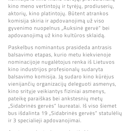
kino meno vertintojų ir tyrėjų, prodiuserių,
aktorių, kino platintojų. Būtent atrankos
komisija skiria ir apdovanojimą už viso
gyvenimo nuopelnus „Auksinė gervė“ bei
apdovanojimą už kino kultūros sklaidą.
Paskelbus nominantus prasideda antrasis
balsavimo etapas, kurio metu kiekvienoje
nominacijoje nugalėtojus renka iš Lietuvos
kino industrijos profesionalų sudaryta
balsavimo komisija. Ją sudaro kino kūrėjus
vienijančių organizacijų deleguoti asmenys,
kino srityje veikiantys fiziniai asmenys,
pateikę paraiškas bei ankstesnių metų
„Sidabrinės gervės“ laureatai. Iš viso šiemet
bus išdalinta 19 „Sidabrinės gervės“ statulėlių
ir 3 specialieji apdovanojimai.