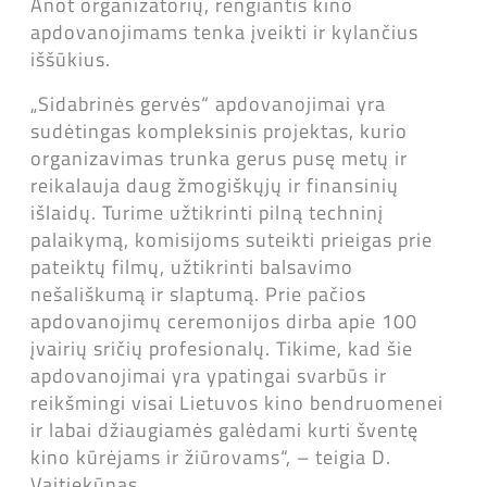
Anot organizatorių, rengiantis kino
apdovanojimams tenka įveikti ir kylančius
iššūkius.
„Sidabrinės gervės“ apdovanojimai yra
sudėtingas kompleksinis projektas, kurio
organizavimas trunka gerus pusę metų ir
reikalauja daug žmogiškųjų ir finansinių
išlaidų. Turime užtikrinti pilną techninį
palaikymą, komisijoms suteikti prieigas prie
pateiktų filmų, užtikrinti balsavimo
nešališkumą ir slaptumą. Prie pačios
apdovanojimų ceremonijos dirba apie 100
įvairių sričių profesionalų. Tikime, kad šie
apdovanojimai yra ypatingai svarbūs ir
reikšmingi visai Lietuvos kino bendruomenei
ir labai džiaugiamės galėdami kurti šventę
kino kūrėjams ir žiūrovams“, – teigia D.
Vaitiekūnas.