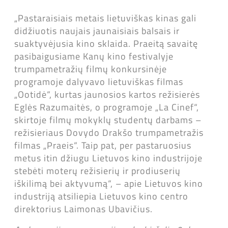
„Pastaraisiais metais lietuviškas kinas gali
didžiuotis naujais jaunaisiais balsais ir
suaktyvėjusia kino sklaida. Praeitą savaitę
pasibaigusiame Kanų kino festivalyje
trumpametražių filmų konkursinėje
programoje dalyvavo lietuviškas filmas
„Ootidė“, kurtas jaunosios kartos režisierės
Eglės Razumaitės, o programoje „La Cinef“,
skirtoje filmų mokyklų studentų darbams –
režisieriaus Dovydo Drakšo trumpametražis
filmas „Praeis“. Taip pat, per pastaruosius
metus itin džiugu Lietuvos kino industrijoje
stebėti moterų režisierių ir prodiuserių
iškilimą bei aktyvumą“, – apie Lietuvos kino
industriją atsiliepia Lietuvos kino centro
direktorius Laimonas Ubavičius.