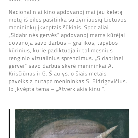
Nacionaliniai kino apdovanojimai jau keletą
metų iš eilės pasitinka su žymiausių Lietuvos
menininkų įkvėptais šūkiais. Specialiai
„Sidabrinės gervės“ apdovanojimams kūrėjai
dovanoja savo darbus – grafikos, tapybos
kūrinius, kurie padiktuoja ir tolimesnius
renginio vizualinius sprendimus. „Sidabrinei
gervei“ savo darbus skyrė menininkai A.
Krisčiūnas ir G. Šiaulys, o šiais metais
paveikslą nutapė menininkas S. Eidrigevičius.
Jo įkvėpta tema – „Atverk akis kinui“.