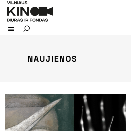
KINO INDUSTRIJA
NAUJIENOS