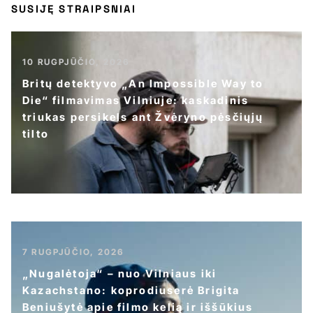
SUSIJĘ STRAIPSNIAI
10 RUGPJŪČIO, 2026
Britų detektyvo „An Impossible Way to
Die“ filmavimas Vilniuje: kaskadinis
triukas persikels ant Žvėryno pėsčiųjų
tilto
7 RUGPJŪČIO, 2026
„Nugalėtoja“ – nuo Vilniaus iki
Kazachstano: koprodiuserė Brigita
Beniušytė apie filmo kelią ir iššūkius