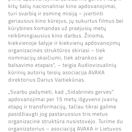
kitų šalių nacionaliniai kino apdovanojimai,
turi svarbią ir esminę misiją – įvertinti
geriausius kino kūrėjus, jų sukurtus filmus bei
kūrybines komandas už praėjusių metų
reikšmingiausius kino darbus. Žinoma,
kiekvienoje šalyje ir kiekvienų apdovanojimų
organizacinės struktūros skiriasi – tiek
nominacijų skaičiumi, tiek atrankos ar
balsavimo etapais“, – teigia Audiovizualinių
kūrinių autorių teisių asociacija AVAKA
direktorius Darius Vaitiekūnas.
„Svarbu pažymėti, kad „Sidabrinės gervės“
apdovanojimai per 15 metų išgyveno įvairių
etapų ir transformacijų, tačiau tikrai galime
pasidžiaugti jog pastaruosius tris metus
organizacinė struktūra nusistovėjo. Turime du
organizatorius – asociaciją AVAKA ir Lietuvos