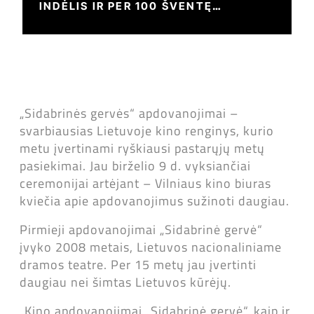
INDĖLIS IR PER 100 ŠVENTĘ
KURIANČIŲ PROFESIONALŲ
„Sidabrinės gervės“ apdovanojimai –
svarbiausias Lietuvoje kino renginys, kurio
metu įvertinami ryškiausi pastarųjų metų
pasiekimai. Jau birželio 9 d. vyksiančiai
ceremonijai artėjant – Vilniaus kino biuras
kviečia apie apdovanojimus sužinoti daugiau.
Pirmieji apdovanojimai „Sidabrinė gervė“
įvyko 2008 metais, Lietuvos nacionaliniame
dramos teatre. Per 15 metų jau įvertinti
daugiau nei šimtas Lietuvos kūrėjų.
„Kino apdovanojimai „Sidabrinė gervė“, kaip ir