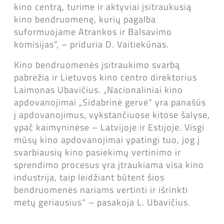
kino centrą, turime ir aktyviai įsitraukusią
kino bendruomenę, kurių pagalba
suformuojame Atrankos ir Balsavimo
komisijas“, – priduria D. Vaitiekūnas.
Kino bendruomenės įsitraukimo svarbą
pabrėžia ir Lietuvos kino centro direktorius
Laimonas Ubavičius. „Nacionaliniai kino
apdovanojimai „Sidabrinė gervė“ yra panašūs
į apdovanojimus, vykstančiuose kitose šalyse,
ypač kaimyninėse – Latvijoje ir Estijoje. Visgi
mūsų kino apdovanojimai ypatingi tuo, jog į
svarbiausių kino pasiekimų vertinimo ir
sprendimo procesus yra įtraukiama visa kino
industrija, taip leidžiant būtent šios
bendruomenės nariams vertinti ir išrinkti
metų geriausius“ – pasakoja L. Ubavičius.