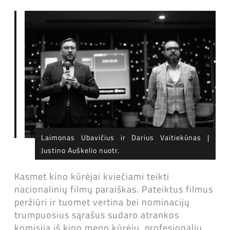
Laimonas Ubavičius ir Darius Vaitiekūnas |
Justino Auškelio nuotr.
Kasmet kino kūrėjai kviečiami teikti
nacionalinių filmų paraiškas. Pateiktus filmus
peržiūri ir tuomet vertina bei nominacijų
trumpuosius sąrašus sudaro atrankos
komisija iš kino meno kūrėjų, profesionalių