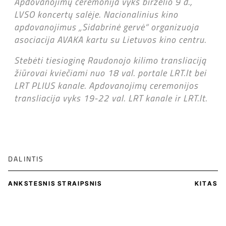
Apdovanojimų ceremonija vyks birželio 9 d.,
LVSO koncertų salėje. Nacionalinius kino
apdovanojimus „Sidabrinė gervė“ organizuoja
asociacija AVAKA kartu su Lietuvos kino centru.
Stebėti tiesioginę Raudonojo kilimo transliaciją
žiūrovai kviečiami nuo 18 val. portale LRT.lt bei
LRT PLIUS kanale. Apdovanojimų ceremonijos
transliacija vyks 19-22 val. LRT kanale ir LRT.lt.
DALINTIS
ANKSTESNIS STRAIPSNIS
KITAS