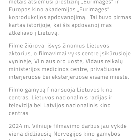
metais atsiėmusi prestižinį „Eurimages“ ir
Europos kino akademijos „Eurimages“
koprodukcijos apdovanojimą. Tai buvo pirmas
kartas istorijoje, kai šis apdovanojimas
atkeliavo į Lietuvą.
Filme žiūrovai išvys žinomus Lietuvos
aktorius, o filmavimai vyks centre įsikūrusioje
vyninėje, Vilniaus oro uoste, Vidaus reikalų
ministerijos medicinos centre, privačiuose
interjeruose bei eksterjeruose visame mieste.
Filmo gamybą finansuoja Lietuvos kino
centras, Lietuvos nacionalinis radijas ir
televizija bei Latvijos nacionalinis kino
centras
2024 m. Vilniuje filmavimo darbus jau vykdė
viena didžiausių Norvegijos kino gamybos