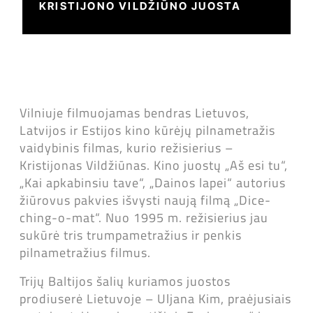
KRISTIJONO VILDŽIŪNO JUOSTA
Vilniuje filmuojamas bendras Lietuvos,
Latvijos ir Estijos kino kūrėjų pilnametražis
vaidybinis filmas, kurio režisierius –
Kristijonas Vildžiūnas. Kino juostų „Aš esi tu“,
„Kai apkabinsiu tave“, „Dainos lapei“ autorius
žiūrovus pakvies išvysti naują filmą „Dice-
ching-o-mat“. Nuo 1995 m. režisierius jau
sukūrė tris trumpametražius ir penkis
pilnametražius filmus.
Trijų Baltijos šalių kuriamos juostos
prodiuserė Lietuvoje – Uljana Kim, praėjusiais