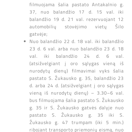
filmuojama šalia pastato Antakalnio g.
37, nuo balandžio 17 d. 15 val. iki
balandžio 19 d. 21 val. rezervuojant 12
automobilių stovėjimo vietų Šilo
gatvėje;
Nuo balandžio 22 d. 18 val. iki balandžio
23 d. 6 val. arba nuo balandžio 23 d. 18
val. iki balandžio 24 d. 6 val.
(atsižvelgiant į oro sąlygas vieną iš
nurodytų dienų) filmavimai vyks šalia
pastato S. Žukausko g. 35, balandžio 23
d. arba 24 d. (atsižvelgiant į oro sąlygas
vieną iš nurodytų dienų) – 3.30–6 val.
bus filmuojama šalia pastato S. Žukausko
g. 35 ir S. Žukausko gatvės dalyje nuo
pastato S. Žukausko g. 35 iki S.
Žukausko g. 47 trumpam (iki 5 min.)
ribojant transporto priemonių eismą, nuo