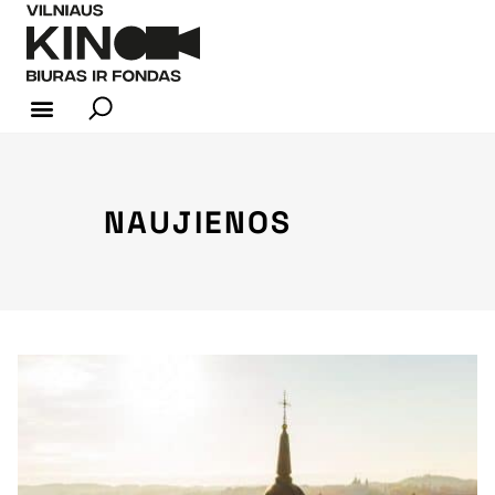
KINO INDUSTRIJA
NAUJIENOS