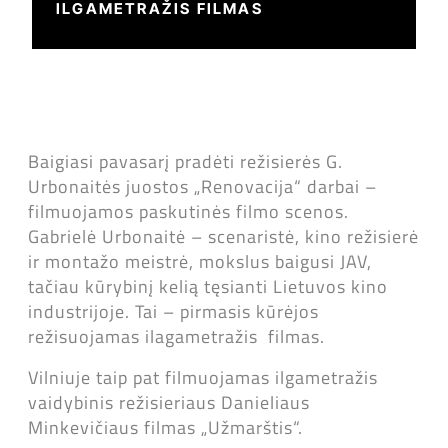
ILGAMETRAŽIS FILMAS
Baigiasi pavasarį pradėti režisierės G.
Urbonaitės juostos „Renovacija“ darbai –
filmuojamos paskutinės filmo scenos.
Gabrielė Urbonaitė – scenaristė, kino režisierė
ir montažo meistrė, mokslus baigusi JAV,
tačiau kūrybinį kelią tęsianti Lietuvos kino
industrijoje. Tai – pirmasis kūrėjos
režisuojamas ilagametražis filmas.
Vilniuje taip pat filmuojamas ilgametražis
vaidybinis režisieriaus Danieliaus
Minkevičiaus filmas „Užmarštis“.