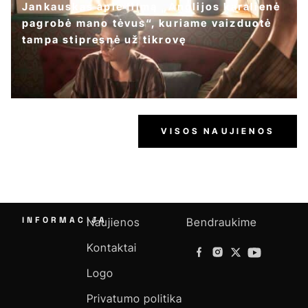
Jankauskas apie filmą „Anglijos karalienė
pagrobė mano tėvus“, kuriame vaizduotė
tampa stipresnė už tikrovę
VISOS NAUJIENOS
INFORMACIJA
Naujienos
Bendraukime
Kontaktai
Logo
Privatumo politika