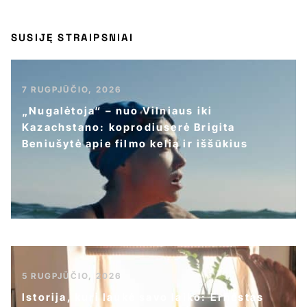
SUSIJĘ STRAIPSNIAI
7 RUGPJŪČIO, 2026
„Nugalėtoja“ – nuo Vilniaus iki
Kazachstano: koprodiuserė Brigita
Beniušytė apie filmo kelią ir iššūkius
5 RUGPJŪČIO, 2026
Istorija, kuri laukė savo laiko: Ernestas