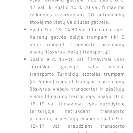
17 val. iki spalio 10 d. 20 val. filmavimo
reikmėms rezervuojant 20 automobilių
stovėjimo vietų Vaidilutės gatvėje;
Spalio 9 d. 13–14.30 val. filmavimai vyks
Kairėnų gatvės dalyje trumpam (iki 5
min.) ribojant transporto priemonių
eismą (išskyrus viešąjį transportą);
Spalio 9 d. 13–16 val. filmavimai vyks
Turniškių gatvėje šalia viešojo
transporto Turniškių stotelės trumpam
(iki 5 min.) ribojant transporto priemonių
(išskyrus viešojo transporto) ir pėsčiųjų
eismą filmavimo teritorijoje. Spalio 10 d.
15–19 val. filmavimai vyks nurodytoje
teritorijoje netrukdant transporto
priemonių ir pėsčiųjų eismo; o spalio 9 d.
12–17 val. draudžiant transporto