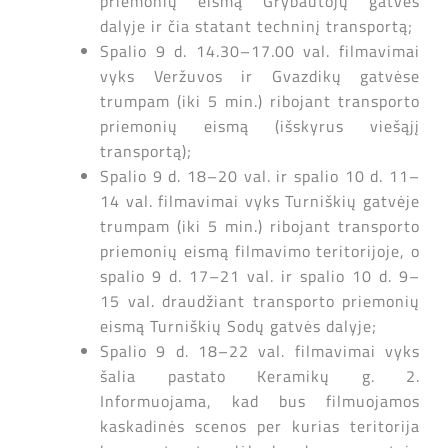
priemonių eismą Grybautojų gatvės
dalyje ir čia statant techninį transportą;
Spalio 9 d. 14.30–17.00 val. filmavimai
vyks Veržuvos ir Gvazdikų gatvėse
trumpam (iki 5 min.) ribojant transporto
priemonių eismą (išskyrus viešąjį
transportą);
Spalio 9 d. 18–20 val. ir spalio 10 d. 11–
14 val. filmavimai vyks Turniškių gatvėje
trumpam (iki 5 min.) ribojant transporto
priemonių eismą filmavimo teritorijoje, o
spalio 9 d. 17–21 val. ir spalio 10 d. 9–
15 val. draudžiant transporto priemonių
eismą Turniškių Sodų gatvės dalyje;
Spalio 9 d. 18–22 val. filmavimai vyks
šalia pastato Keramikų g. 2.
Informuojama, kad bus filmuojamos
kaskadinės scenos per kurias teritorija