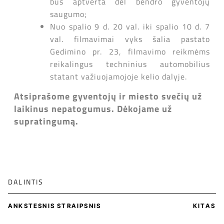
bus aptverta dėl bendro gyventojų
saugumo;
Nuo spalio 9 d. 20 val. iki spalio 10 d. 7
val. filmavimai vyks šalia pastato
Gedimino pr. 23, filmavimo reikmėms
reikalingus techninius automobilius
statant važiuojamojoje kelio dalyje.
Atsiprašome gyventojų ir miesto svečių už
laikinus nepatogumus. Dėkojame už
supratingumą.
DALINTIS
ANKSTESNIS STRAIPSNIS
KITAS