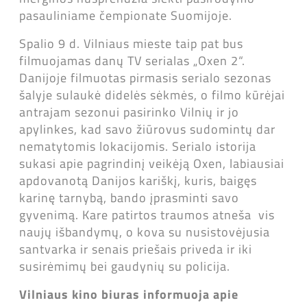
pasauliniame čempionate Suomijoje.
Spalio 9 d. Vilniaus mieste taip pat bus
filmuojamas danų TV serialas „Oxen 2“.
Danijoje filmuotas pirmasis serialo sezonas
šalyje sulaukė didelės sėkmės, o filmo kūrėjai
antrajam sezonui pasirinko Vilnių ir jo
apylinkes, kad savo žiūrovus sudomintų dar
nematytomis lokacijomis. Serialo istorija
sukasi apie pagrindinį veikėją Oxen, labiausiai
apdovanotą Danijos kariškį, kuris, baigęs
karinę tarnybą, bando įprasminti savo
gyvenimą. Kare patirtos traumos atneša vis
naujų išbandymų, o kova su nusistovėjusia
santvarka ir senais priešais priveda ir iki
susirėmimų bei gaudynių su policija.
Vilniaus kino biuras informuoja apie