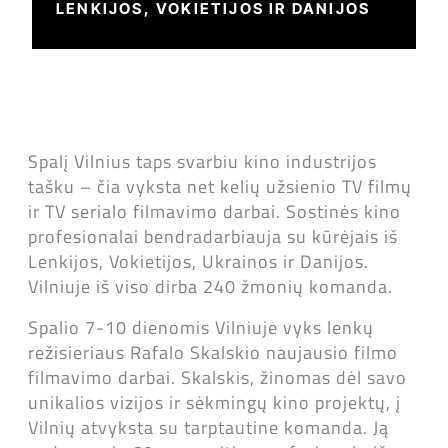
LENKIJOS, VOKIETIJOS IR DANIJOS
Spalį Vilnius taps svarbiu kino industrijos
tašku – čia vyksta net kelių užsienio TV filmų
ir TV serialo filmavimo darbai. Sostinės kino
profesionalai bendradarbiauja su kūrėjais iš
Lenkijos, Vokietijos, Ukrainos ir Danijos.
Vilniuje iš viso dirba 240 žmonių komanda.
Spalio 7-10 dienomis Vilniuje vyks lenkų
režisieriaus Rafalo Skalskio naujausio filmo
filmavimo darbai. Skalskis, žinomas dėl savo
unikalios vizijos ir sėkmingų kino projektų, į
Vilnių atvyksta su tarptautine komanda. Ją