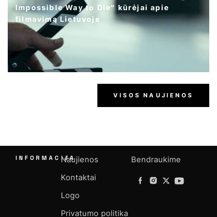
Impossible Way to Die“ kūrėjai apie
filmavimą Lietuvoje
VISOS NAUJIENOS
INFORMACIJA
Naujienos
Bendraukime
Kontaktai
Logo
Privatumo politika