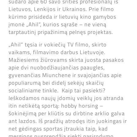
sudaro apie 60 savo srities profesionalų iš
Lietuvos, Lenkijos ir Ukrainos. Prie filmo
kūrimo prisideda ir lietuvių kino gamybos
įmonė „Ahil“, kurios sąraše – ne vieną
tarptautinį pripažinimą pelnęs projektas.
„Ahil“ tęsia ir vokiečių TV filmo, skirto
vaikams, filmavimo darbus Lietuvoje.
Mažiesiems žiūrovams skirta juosta pasakos
apie dvi nuobodžiaujančias paaugles,
gyvenančias Miunchene ir svajojančias apie
populiarumą bei didelį sekėjų skaičių
socialiniame tinkle. Kaip tai pasiekti?
Ieškodamos naujų įdomių veiklų jos atranda
itin netikėtą sportą: hobby horsing –
šokinėjimą per kliūtis su dirbtine arklio galva
ant lazdos. Iš pradžių atrodęs itin juokingas ir
net gėdingas sportas įtraukia taip, kad
merginos nusprendžia siekti pasirodymo