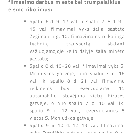
filmavimo darbus mieste bei trumpalaikius
eismo ribojimus:
Spalio 6 d. 9–17 val. ir spalio 7–8 d. 9–
15 val. filmavimai vyks šalia pastato
Žygimantų g. 10, filmavimams reikalingą
techninį transportą statant
važiuojamojoje kelio dalyje šalia minėto
pastato;
Spalio 8 d. 10–20 val. filmavimai vyks S.
Moniuškos gatvėje, nuo spalio 7 d. 16
val. iki spalio 8 d. 21 val. filmavimo
reikmėms bus rezervuojama 15
automobilių stovėjimo vietų Birutės
gatvėje, o nuo spalio 7 d. 16 val. iki
spalio 9 d. 12 val., rezervuojamos 8
vietos S. Moniuškos gatvėje;
Spalio 9 ir 10 d. 12–19 val. filmavimai
vyks Turniškių gatvėje, nuo spalio 8 d.