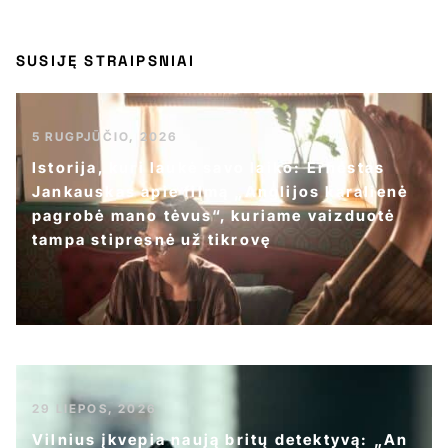
SUSIJĘ STRAIPSNIAI
5 RUGPJŪČIO, 2026
Istorija, kuri laukė savo laiko: Ernestas
Jankauskas apie filmą „Anglijos karalienė
pagrobė mano tėvus“, kuriame vaizduotė
tampa stipresnė už tikrovę
29 LIEPOS, 2026
Vilnius įkvepia naują britų detektyvą: „An