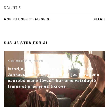
DALINTIS
ANKSTESNIS STRAIPSNIS
KITAS
SUSIJĘ STRAIPSNIAI
5 RUGPJŪČIO, 2026
Istorija, kuri laukė savo laiko: Ernestas
Jankauskas apie filmą „Anglijos karalienė
pagrobė mano tėvus“, kuriame vaizduotė
tampa stipresnė už tikrovę