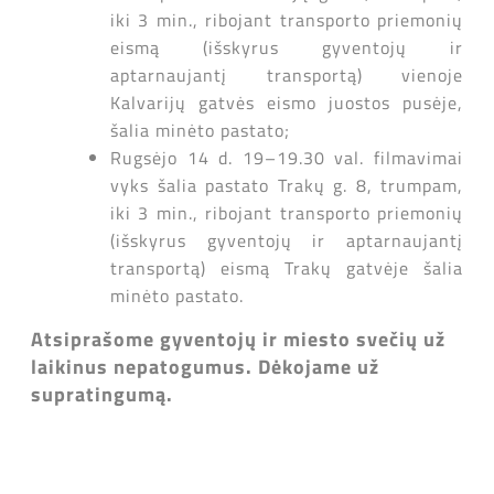
iki 3 min., ribojant transporto priemonių
eismą (išskyrus gyventojų ir
aptarnaujantį transportą) vienoje
Kalvarijų gatvės eismo juostos pusėje,
šalia minėto pastato;
Rugsėjo 14 d. 19–19.30 val. filmavimai
vyks šalia pastato Trakų g. 8, trumpam,
iki 3 min., ribojant transporto priemonių
(išskyrus gyventojų ir aptarnaujantį
transportą) eismą Trakų gatvėje šalia
minėto pastato.
Atsiprašome gyventojų ir miesto svečių už
laikinus nepatogumus. Dėkojame už
supratingumą.