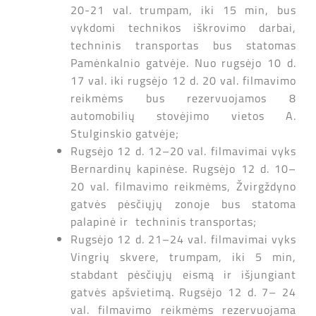
20-21 val. trumpam, iki 15 min, bus
vykdomi technikos iškrovimo darbai,
techninis transportas bus statomas
Pamėnkalnio gatvėje. Nuo rugsėjo 10 d.
17 val. iki rugsėjo 12 d. 20 val. filmavimo
reikmėms bus rezervuojamos 8
automobilių stovėjimo vietos A.
Stulginskio gatvėje;
Rugsėjo 12 d. 12–20 val. filmavimai vyks
Bernardinų kapinėse. Rugsėjo 12 d. 10–
20 val. filmavimo reikmėms, Žvirgždyno
gatvės pėsčiųjų zonoje bus statoma
palapinė ir techninis transportas;
Rugsėjo 12 d. 21–24 val. filmavimai vyks
Vingrių skvere, trumpam, iki 5 min,
stabdant pėsčiųjų eismą ir išjungiant
gatvės apšvietimą. Rugsėjo 12 d. 7– 24
val. filmavimo reikmėms rezervuojama