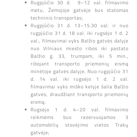
Rugpjūčio 30 d. 9–12 val. filmavimo
metu, Žemojoje gatvėje bus statomas
techninis transportas;
Rugpjūčio 31 d. 13–15.30 val. ir nuo
rugpjūčio 31 d. 18 val. iki rugsėjo 1 d. 2
val., filmavimai vyks Balžio gatvės dalyje
nuo Vilniaus miesto ribos iki pastato
Balžio g. 33, trumpam, iki 5 min.,
ribojant transporto priemonių eismą
minėtoje gatvės dalyje. Nuo rugpjūčio 31
d. 14 val. iki rugsėjo 1 d. 2 val.
filmavimai vyks miško kelyje šalia Balžio
gatvės, draudžiant transporto priemonių
eismą;
Rugsėjo 1 d. 4–20 val. filmavimo
reikmėms bus rezervuojamos 3
automobilių stovėjimo vietos Trakų
gatvėje;