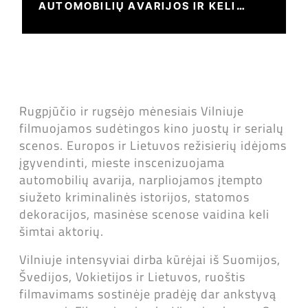
AUTOMOBILIŲ AVARIJOS IR KELI
ŠIMTAI AKTORIŲ
Rugpjūčio ir rugsėjo mėnesiais Vilniuje
filmuojamos sudėtingos kino juostų ir serialų
scenos. Europos ir Lietuvos režisierių idėjoms
įgyvendinti, mieste inscenizuojama
automobilių avarija, narpliojamos įtempto
siužeto kriminalinės istorijos, statomos
dekoracijos, masinėse scenose vaidina keli
šimtai aktorių.
Vilniuje intensyviai dirba kūrėjai iš Suomijos,
Švedijos, Vokietijos ir Lietuvos, ruoštis
filmavimams sostinėje pradėję dar ankstyvą