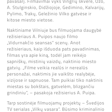
pavasarį. Filmavimai vyks Vingrių skvere, Ozo,
A. Stulginskio, Didžiojoje, Gedimino, Kalvarijų,
Pylimo, Trakų, Geležinio Vilko gatvėse ir
kitose miesto vietose.
Naktiniame Vilniuje bus filmuojama daugybė
režisieriaus A. Puipos naujo filmo
„Vidurnakčio seansas“ scenų. Anot
režisieriaus, kaip išduoda pats pavadinimas,
filmas yra apie kiną, todėl jam reikėjo
sapniškų, mistinių vaizdų, naktinio miesto
gatvių. „Filme veikia realūs ir nerealūs
personažai, naktimis jie vaikšto realybėje,
vizijose ir sapnuose. Tam puikiai tiko naktinis
miestas su bokštais, gatvelėm, blizgančiu
grindiniu“, – pasakoja režisierius A. Puipa.
Tarp sostinėje filmuojamų projektų – Švedijos
TV serialas „Vilkų vasara“. Būsimo kriminalinio