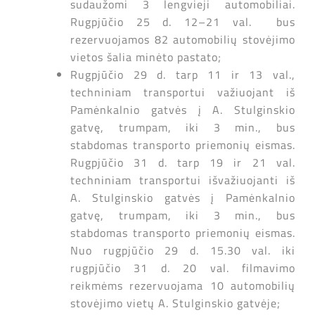
sudaužomi 3 lengvieji automobiliai.
Rugpjūčio 25 d. 12–21 val. bus
rezervuojamos 82 automobilių stovėjimo
vietos šalia minėto pastato;
Rugpjūčio 29 d. tarp 11 ir 13 val.,
techniniam transportui važiuojant iš
Pamėnkalnio gatvės į A. Stulginskio
gatvę, trumpam, iki 3 min., bus
stabdomas transporto priemonių eismas.
Rugpjūčio 31 d. tarp 19 ir 21 val.
techniniam transportui išvažiuojanti iš
A. Stulginskio gatvės į Pamėnkalnio
gatvę, trumpam, iki 3 min., bus
stabdomas transporto priemonių eismas.
Nuo rugpjūčio 29 d. 15.30 val. iki
rugpjūčio 31 d. 20 val. filmavimo
reikmėms rezervuojama 10 automobilių
stovėjimo vietų A. Stulginskio gatvėje;