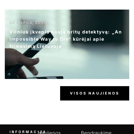
29 LIEPOS, 2026
Vilnius įkvepia naują britų detektyvą: „An
Impossible Way to Die“ kūrėjai apie
filmavimą Lietuvoje
VISOS NAUJIENOS
INFORMACIJA
Naujienos
Bendraukime