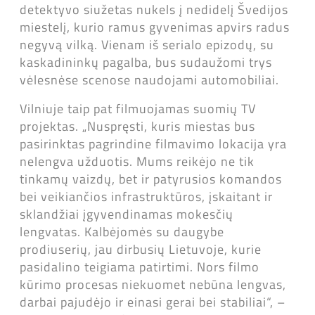
detektyvo siužetas nukels į nedidelį Švedijos
miestelį, kurio ramus gyvenimas apvirs radus
negyvą vilką. Vienam iš serialo epizodų, su
kaskadininkų pagalba, bus sudaužomi trys
vėlesnėse scenose naudojami automobiliai.
Vilniuje taip pat filmuojamas suomių TV
projektas. „Nuspręsti, kuris miestas bus
pasirinktas pagrindine filmavimo lokacija yra
nelengva užduotis. Mums reikėjo ne tik
tinkamų vaizdų, bet ir patyrusios komandos
bei veikiančios infrastruktūros, įskaitant ir
sklandžiai įgyvendinamas mokesčių
lengvatas. Kalbėjomės su daugybe
prodiuserių, jau dirbusių Lietuvoje, kurie
pasidalino teigiama patirtimi. Nors filmo
kūrimo procesas niekuomet nebūna lengvas,
darbai pajudėjo ir einasi gerai bei stabiliai“, –