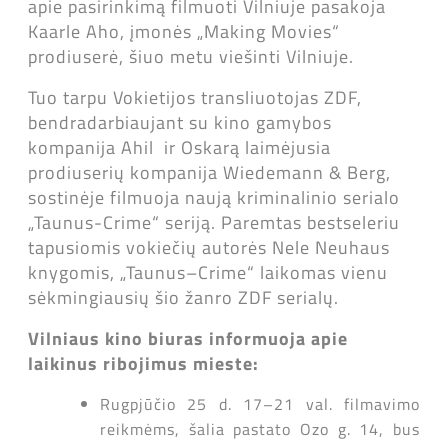
apie pasirinkimą filmuoti Vilniuje pasakoja
Kaarle Aho, įmonės „Making Movies“
prodiuserė, šiuo metu viešinti Vilniuje.
Tuo tarpu Vokietijos transliuotojas ZDF,
bendradarbiaujant su kino gamybos
kompanija Ahil ir Oskarą laimėjusia
prodiuserių kompanija Wiedemann & Berg,
sostinėje filmuoja naują kriminalinio serialo
„Taunus-Crime“ seriją. Paremtas bestseleriu
tapusiomis vokiečių autorės Nele Neuhaus
knygomis, „Taunus–Crime“ laikomas vienu
sėkmingiausių šio žanro ZDF serialų.
Vilniaus kino biuras informuoja apie
laikinus ribojimus mieste:
Rugpjūčio 25 d. 17–21 val. filmavimo
reikmėms, šalia pastato Ozo g. 14, bus