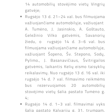
14 automobilių stovėjimo vietų Vingrių
gatvėje;
Rugsėjo 13 d. 21–24 val. bus filmuojama
važiuojančiame automobilyje, važiuojant
A. Tumėno, J. Jasinskio, A. Goštauto,
Geležinio Vilko gatvėmis, Savanorių
žiedu, o rugsėjo 14 d. 3–6 val. bus
filmuojama važiuojančiame automobilyje,
važiuojant Šopeno, Šv. Stepono, Sodų,
Pylimo., J. Basanavičiaus, Švitrigailos
gatvėmis, laikantis Kelių eismo taisyklių
reikalavimų. Nuo rugsėjo 13 d. 16 val. iki
rugsėjo 14 d. 7 val. filmavimo reikmėms
bus rezervuojamos 20 automobilių
stovėjimo vietų šalia pastato Tumėno g.
4;
Rugsėjo 14 d. 1–3 val. filmavimai vyks
šalia pastato Kalvarijų g. 31, trumpam,