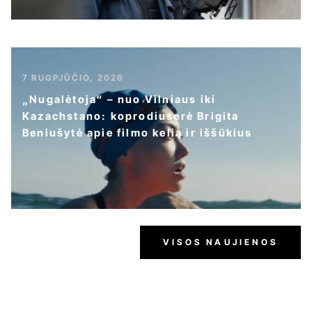
7 RUGPJŪČIO, 2026
„Nugalėtoja“ – nuo Vilniaus iki
Kazachstano: koprodiuserė Brigita
Beniušytė apie filmo kelią ir iššūkius
VISOS NAUJIENOS