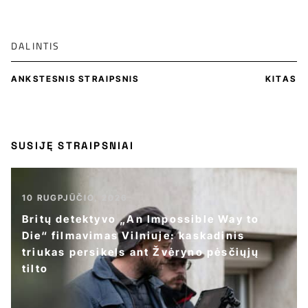
DALINTIS
ANKSTESNIS STRAIPSNIS
KITAS
SUSIJĘ STRAIPSNIAI
10 RUGPJŪČIO, 2026
Britų detektyvo „An Impossible Way to
Die“ filmavimas Vilniuje: kaskadinis
triukas persikels ant Žvėryno pėsčiųjų
tilto