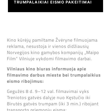
TRUMPALAIKIAI EISMO PAKEITIMAI
Kino kūrėjų pamiltame Žvėryne filmuojama
reklama, nesustoja ir vienos didžiausių
Norvegijos kino gamybos kompanijų „Maipo
Film“ Vilniuje vykdomi filmavimo darbai.
Vilniaus kino biuras informuoja apie
filmavimo darbus mieste bei trumpalaikius
eismo ribojimus:
Gegužės 8 d. 9–12 val. filmavimai vyks
Treniotos gatvės dalyje nuo Kęstučio iki
Birutės gatvės trumpam (iki 3 min.) ribojant
transporto priemonių eismą;