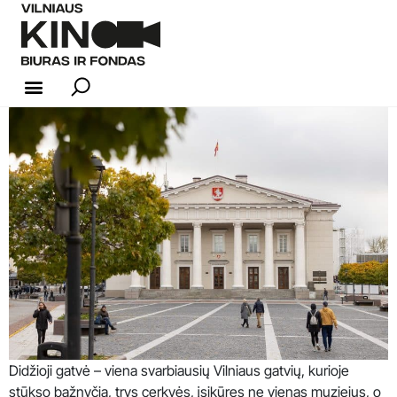
KINO INDUSTRIJA
Didžioji gatvė – viena svarbiausių Vilniaus gatvių, kurioje
stūkso bažnyčia, trys cerkvės, įsikūręs ne vienas muziejus, o