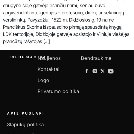
daugybė šioje gatvėje esančių namų seniau buvo
apgyvendinti inteligentijos – profesorių, didikų ar sėkmingų
verslininkų. Pavyzdžiui, 1522 m. Didžiosios g. 19 name
Pranciškus Skorina išspausdino pirmąją spausdintą knygą
LDK teritorijoje, Didžiojoje gatvėje apsistojo ir Vilniuje viešėjęs
prancūzų rašytojas […]
INFORMACIJA
Naujienos
Bendraukime
Kontaktai
Logo
Privatumo politika
APIE PUSLAPĮ
Slapukų politika