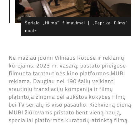
Serialo „Hilma“ filmavimai | „Paprika Films“
nuotr.
Ne mažiau įdomi Vilniaus Rotušė ir reklamų
kūrėjams. 2023 m. vasarą, pastato prieigose
filmuota tarptautinės kino platformos MUBI
reklama. Daugiau nei 190 šalių veikianti
srautinių transliacijų kompanija ir filmų
platintoja žinoma dėl aukštos kokybės filmų
bei TV serialų iš viso pasaulio. Kiekvieną dieną
MUBI žiūrovams pristato bent vieną naują,
specialiai platformos kuratorių atrinktą filmą.