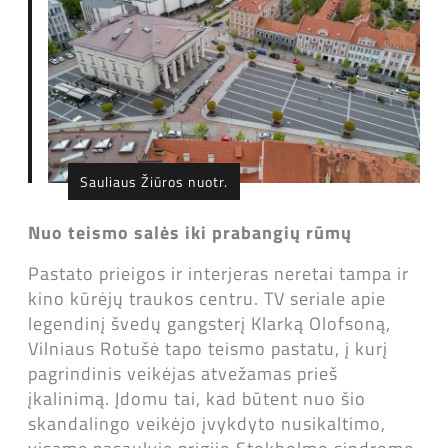
Sauliaus Žiūros nuotr.
Nuo teismo salės iki prabangių rūmų
Pastato prieigos ir interjeras neretai tampa ir
kino kūrėjų traukos centru. TV seriale apie
legendinį švedų gangsterį Klarką Olofsoną,
Vilniaus Rotušė tapo teismo pastatu, į kurį
pagrindinis veikėjas atvežamas prieš
įkalinimą. Įdomu tai, kad būtent nuo šio
skandalingo veikėjo įvykdyto nusikaltimo,