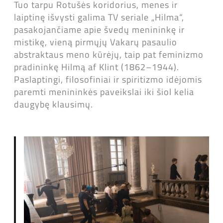
Tuo tarpu Rotušės koridorius, menes ir
laiptinę išvysti galima TV seriale „Hilma“,
pasakojančiame apie švedų menininkę ir
mistikę, vieną pirmųjų Vakarų pasaulio
abstraktaus meno kūrėjų, taip pat feminizmo
pradininkę Hilmą af Klint (1862–1944).
Paslaptingi, filosofiniai ir spiritizmo idėjomis
paremti menininkės paveikslai iki šiol kelia
daugybę klausimų.