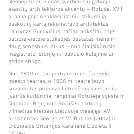
Neabejotinai, vienas svarbiausių gatvėje
esančių architektūros akcentų – Rotušė. XVIII
a. pabaigoje neoklasicistiniu stiliumi ją
paskutinį kartą rekonstravo architektas
Laurynas Gucevičius, tačiau anksčiau toje
pačioje vietoje stūksojęs pastatas mena ir
daug senesnius laikus – nuo čia įsikūrusio
magistrato istorijų iki buvusio kalėjimo ar
gėdos stulpo.
Nuo 1810 m., su pertraukomis, čia veikė
miesto teatras, o 1906 m. teatre buvo
suvaidintas pirmasis lietuviškas spektaklis.
Įvairūs kultūriniai renginiai Rotušėje vyksta ir
šiandien. Beje, nuo Rotušės portiko į
vilniečius kreipėsi Lietuvoje viešėjęs JAV
prezidentas George’as W. Bushas (2002) ir
Didžiosios Britanijos karalienė Elžbieta II
(2006).