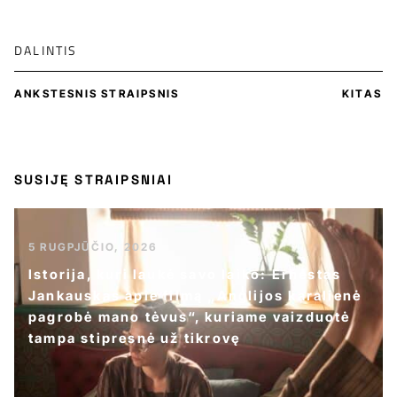
DALINTIS
ANKSTESNIS STRAIPSNIS
KITAS
SUSIJĘ STRAIPSNIAI
5 RUGPJŪČIO, 2026
Istorija, kuri laukė savo laiko: Ernestas
Jankauskas apie filmą „Anglijos karalienė
pagrobė mano tėvus“, kuriame vaizduotė
tampa stipresnė už tikrovę