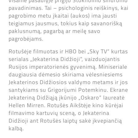
visame pasaulyje prigijo Stokholmo sindromo
pavadinimas. Tai – psichologinis reiškinys, kai
pagrobimo metu įkaitai (aukos) ima jausti
teigiamus jausmus, tokius kaip savanorišką
paklusnumą, pagarbą ar meilę savo
pagrobėjams.
Rotušėje filmuotas ir HBO bei „Sky TV“ kurtas
serialas „Jekaterina Didžioji“, vaizduojantis
Rusijos imperatorienės gyvenimą. Miniseriale
daugiausia dėmesio skiriama vėlesniesiems
Jekaterinos Didžiosios valdymo metams ir jos
santykiams su Grigorijumi Potemkinu. Ekrane
Jekateriną Didžiąją įkūnijo „Oskaro“ laureatė
Hellen Mirren. Rotušės Aikštėje kino kūrėjai
filmavimo kartuvių sceną, o Jekaterina
Didžioji ant Rotušės laiptų sakė įkvepiančią
kalbą.