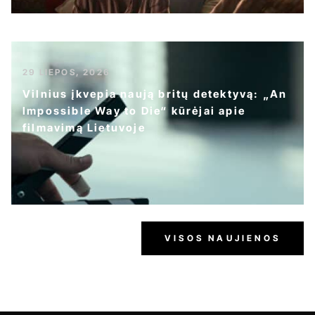
29 LIEPOS, 2026
Vilnius įkvepia naują britų detektyvą: „An
Impossible Way to Die“ kūrėjai apie
filmavimą Lietuvoje
VISOS NAUJIENOS