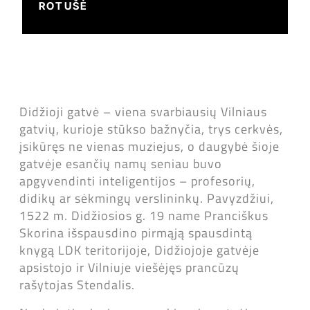
ROTUŠĖ
Didžioji gatvė – viena svarbiausių Vilniaus
gatvių, kurioje stūkso bažnyčia, trys cerkvės,
įsikūręs ne vienas muziejus, o daugybė šioje
gatvėje esančių namų seniau buvo
apgyvendinti inteligentijos – profesorių,
didikų ar sėkmingų verslininkų. Pavyzdžiui,
1522 m. Didžiosios g. 19 name Pranciškus
Skorina išspausdino pirmąją spausdintą
knygą LDK teritorijoje, Didžiojoje gatvėje
apsistojo ir Vilniuje viešėjęs prancūzų
rašytojas Stendalis.