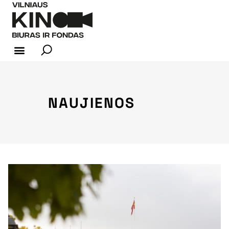
KINO INDUSTRIJA
NAUJIENOS