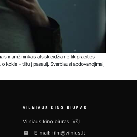
ais ir amžininkais atsiskleidžia ne tik praeities
o kokie – tiltu į pasaulį. Svarbiausi apdovanojimai,
VILNIAUS KINO BIURAS
Vilniaus kino biuras, VšĮ
E-mail: film@vilnius.lt