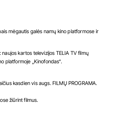
lmais mėgautis galės namų kino platformose ir
: naujos kartos televizijos TELIA TV filmų
no platformoje „Kinofondas“.
aičius kasdien vis augs.
FILMŲ PROGRAMA.
ose žiūrint filmus.