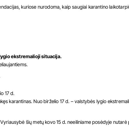
dacijas, kuriose nurodoma, kaip saugiai karantino laikotarpi
ygio ekstremalioji situacija.
liaujantiems.
–
o 17 d.
rukęs karantinas. Nuo birželio 17 d. – valstybės lygio ekstremal
mo, Vyriausybė šių metų kovo 15 d. neeiliniame posėdyje nutarė