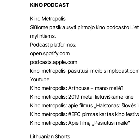
KINO PODCAST
Kino Metropolis
Siūlome pasiklausyti pirmojo kino podcast‘o Lietu
mylintiems.
Podcast platformos:
open.spotify.com
podcasts.apple.com
kino-metropolis-pasiutusi-meile.simplecast.co
Youtube:
Kino metropolis: Arthouse – mano meilė?
Kino metropolis: 2019 metai lietuviškame kine
Kino metropolis: apie filmus „Halstonas: šlovės i
Kino metropolis: #EFC pirmas kartas kino festiv
Kino metropolis: Apie filmą „Pasiutusi meilė“
Lithuanian Shorts