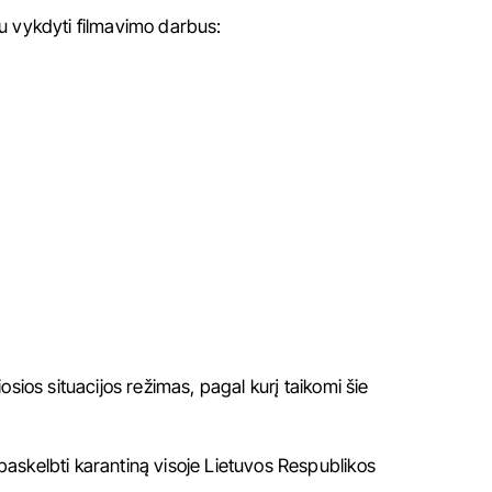
u vykdyti filmavimo darbus:
iosios situacijos režimas, pagal kurį taikomi
šie
 paskelbti karantiną visoje Lietuvos Respublikos