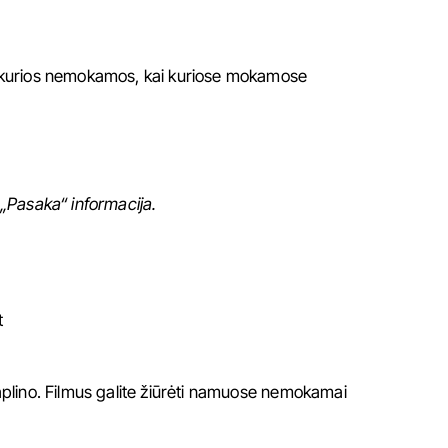
kai kurios nemokamos, kai kuriose mokamose
„Pasaka“ informacija.
t
Čaplino. Filmus galite žiūrėti namuose nemokamai