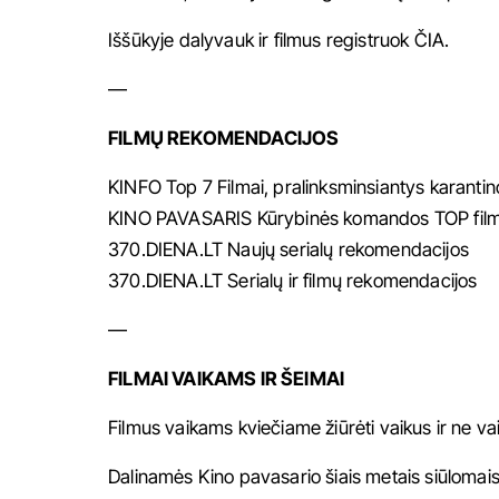
Iššūkyje dalyvauk ir filmus registruok
ČIA
.
—
FILMŲ REKOMENDACIJOS
KINFO Top 7
Filmai, pralinksminsiantys karanti
KINO PAVASARIS
Kūrybinės komandos TOP film
370.DIENA.LT
Naujų serialų rekomendacijos
370.DIENA.LT
Serialų ir filmų rekomendacijos
—
FILMAI VAIKAMS IR ŠEIMAI
Filmus vaikams kviečiame žiūrėti vaikus ir ne va
Dalinamės Kino pavasario šiais metais siūlomai