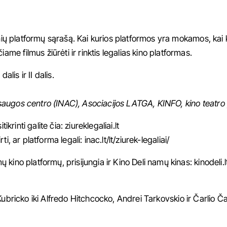
etinių platformų sąrašą. Kai kurios platformos yra mokamos, 
 filmus žiūrėti ir rinktis legalias kino platformas.
I dalis
ir
II dalis
.
augos centro (INAC), Asociacijos LATGA, KINFO, kino teatro 
ikrinti galite čia:
ziureklegaliai.lt
ti, ar platforma legali:
inac.lt/lt/ziurek-legaliai/
 kino platformų, prisijungia ir Kino Deli namų kinas:
kinodeli.l
Kubricko iki Alfredo Hitchcocko, Andrei Tarkovskio ir Čarlio 