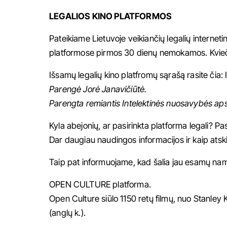
LEGALIOS KINO PLATFORMOS
Pateikiame Lietuvoje veikiančių legalių intern
platformose pirmos 30 dienų nemokamos. Kviečiame
Išsamų legalių kino platfromų sąrašą rasite čia:
Parengė Jorė Janavičiūtė.
Parengta remiantis Intelektinės nuosavybės aps
Kyla abejonių, ar pasirinkta platforma legali? Pasit
Dar daugiau naudingos informacijos ir kaip atskir
Taip pat informuojame, kad šalia jau esamų namų
OPEN CULTURE platforma.
Open Culture siūlo
1150 retų filmų
, nuo Stanley 
(anglų k.).