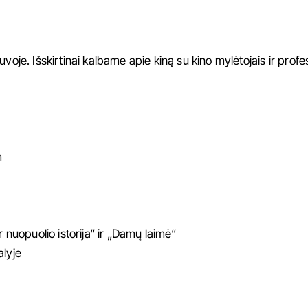
voje. Išskirtinai kalbame apie kiną su kino mylėtojais ir profe
m
r nuopuolio istorija“ ir „Damų laimė“
alyje