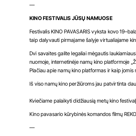
—
KINO FESTIVALIS JŪSŲ NAMUOSE
Festivalis
KINO PAVASARIS
vyksta kovo 19–balan
taip dalyvauti pirmajame šalyje virtualiajame kin
Dvi savaites galite legaliai mėgautis laukiamiaus
nuomoje, internetinėje namų kino platformoje „
Plačiau apie namų kino platformas ir kaip jomis 
Iš viso namų kino peržiūroms jau patvirtinta dau
Kviečiame palaikyti didžiausią metų kino festivalį
Kino pavasario kūrybinės komandos filmų
REK
—