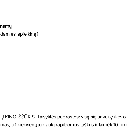
š namų
damiesi apie kiną?
 KINO IŠŠŪKIS. Taisyklės paprastos: visą šią savaitę (kovo 1
mas, už kiekvieną jų gauk papildomus taškus ir laimėk 10 fi