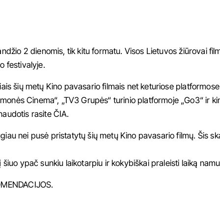
džio 2 dienomis, tik kitu formatu. Visos Lietuvos žiūrovai fi
o festivalyje.
iais šių metų Kino pavasario filmais net keturiose platformose
Žmonės Cinema“, „TV3 Grupės“ turinio platformoje „Go3“ ir ki
naudotis rasite
ČIA.
giau nei pusė pristatytų šių metų Kino pavasario filmų. Šis sk
 šiuo ypač sunkiu laikotarpiu ir kokybiškai praleisti laiką namu
OMENDACIJOS.