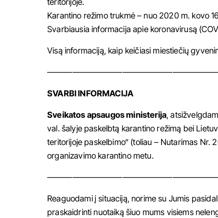
teritorijoje.
Karantino režimo trukmė – nuo 2020 m. kovo 16 d.
Svarbiausia informacija apie koronavirusą (COV
Visą informaciją, kaip keičiasi miestiečių gyveni
————————————————————
SVARBI INFORMACIJA
Sveikatos apsaugos ministerija
, atsižvelgdam
val. šalyje paskelbtą karantino režimą bei Lie
teritorijoje paskelbimo“ (toliau – Nutarimas Nr.
organizavimo karantino metu.
————————————————————
Reaguodami į situaciją, norime su Jumis pasidali
praskaidrinti nuotaiką šiuo mums visiems nelen