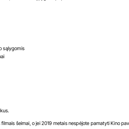
no sąlygomis
ai
ikus.
s
filmais šeimai
, o jei 2019 metais nespėjote pamatyti Kino pa