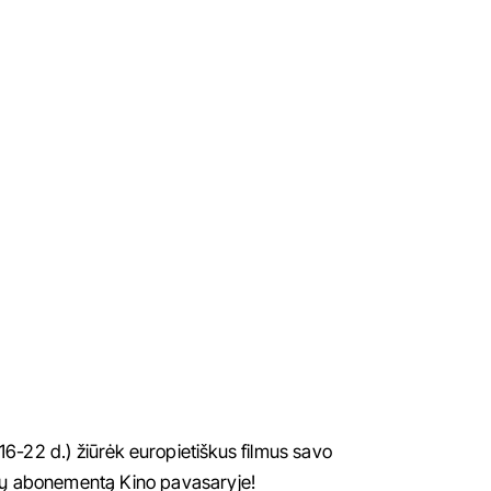
6-22 d.) žiūrėk europietiškus filmus savo
lmų abonementą Kino pavasaryje!