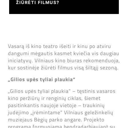
ŽIŪRĖTI FILMUS?
Vasarą iš kino teatro išeiti ir kinu po atviru
dangumi mėgautis kasmet kviečia vis daugiau
iniciatyvų. Vilniaus kino biuras rekomenduoja,
kur sostinėje žiūrėti filmus visą šiltąjį sezoną.
„Gilios upės tyliai plaukia“
„Gilios upės tyliai plaukia“ – tęstinis vasaros
kino peržiūrų ir renginių ciklas, šiemet
pasitinkantis naujoje vietoje – traukinių
judėjimo „įrėmintame“ Vilniaus geležinkelių
muziejaus Bėgių parko angare. Projekto
programa formuojama bendradarbiaujant su