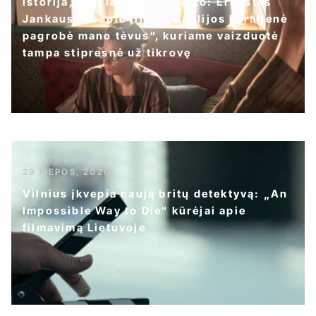
Istorija, kuri laukė savo laiko: Ernestas
Jankauskas apie filmą „Anglijos karalienė
pagrobė mano tėvus“, kuriame vaizduotė
tampa stipresnė už tikrovę
29 LIEPOS, 2026
Vilnius įkvepia naują britų detektyvą: „An
Impossible Way to Die“ kūrėjai apie
filmavimą Lietuvoje