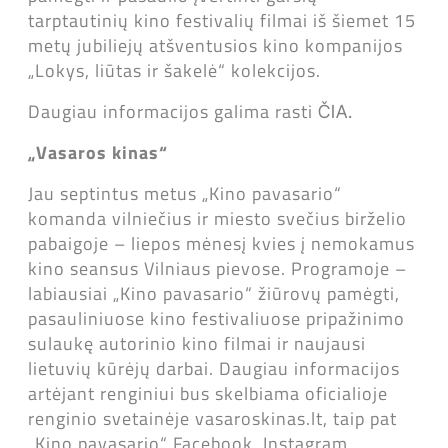
tarptautinių kino festivalių filmai iš šiemet 15
metų jubiliejų atšventusios kino kompanijos
„Lokys, liūtas ir šakelė“ kolekcijos.
Daugiau informacijos galima rasti
ČIA.
„Vasaros kinas“
Jau septintus metus „Kino pavasario“
komanda vilniečius ir miesto svečius birželio
pabaigoje – liepos mėnesį kvies į nemokamus
kino seansus Vilniaus pievose. Programoje –
labiausiai „Kino pavasario“ žiūrovų pamėgti,
pasauliniuose kino festivaliuose pripažinimo
sulaukę autorinio kino filmai ir naujausi
lietuvių kūrėjų darbai. Daugiau informacijos
artėjant renginiui bus skelbiama oficialioje
renginio svetainėje vasaroskinas.lt, taip pat
„Kino pavasario“ Facebook, Instagram