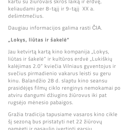
kartu su žiūrovais skros laiką ir erdvę,
keliaudami per 8-tąjį ir 9-tąjį XX a.
dešimtmečius.
Daugiau informacijos galima rasti
.
ČIA
„Lokys, liūtas ir šakelė“
Jau ketvirtą kartą kino kompanija „Lokys,
liūtas ir šakelė“ ir kultūros erdvė „Lukiškių
kalėjimas 2.0” kviečia Vilniaus gyventojus ir
svečius pirmadienio vakarus leisti su geru
kinu. Balandžio 28 d. slaptu kino seansu
prasidėjęs filmų ciklo renginys nemokamai po
atviru dangumi džiugins žiūrovus iki pat
rugsėjo mėnesio pabaigos.
Gražia tradicija tapusiame vasaros kino cikle
šį sezoną bus pristatyti net 22 žiūrovų
pamėgti ir pasaulio įvertinti garsių