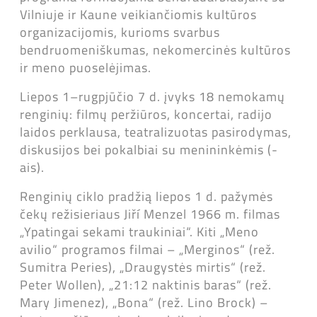
Vilniuje ir Kaune veikiančiomis kultūros
organizacijomis, kurioms svarbus
bendruomeniškumas, nekomercinės kultūros
ir meno puoselėjimas.
Liepos 1–rugpjūčio 7 d. įvyks 18 nemokamų
renginių: filmų peržiūros, koncertai, radijo
laidos perklausa, teatralizuotas pasirodymas,
diskusijos bei pokalbiai su menininkėmis (-
ais).
Renginių ciklo pradžią liepos 1 d. pažymės
čekų režisieriaus Jiří Menzel 1966 m. filmas
„Ypatingai sekami traukiniai“. Kiti „Meno
avilio“ programos filmai – „Merginos“ (rež.
Sumitra Peries), „Draugystės mirtis“ (rež.
Peter Wollen), „21:12 naktinis baras“ (rež.
Mary Jimenez), „Bona“ (rež. Lino Brock) –