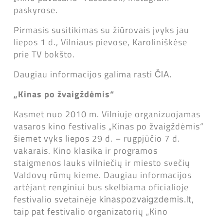
paskyrose.
Pirmasis susitikimas su žiūrovais įvyks jau
liepos 1 d., Vilniaus pievose, Karoliniškėse
prie TV bokšto.
Daugiau informacijos galima rasti
ČIA.
„Kinas po žvaigždėmis“
Kasmet nuo 2010 m. Vilniuje organizuojamas
vasaros kino festivalis „Kinas po žvaigždėmis“
šiemet vyks liepos 29 d. – rugpjūčio 7 d.
vakarais. Kino klasika ir programos
staigmenos lauks vilniečių ir miesto svečių
Valdovų rūmų kieme. Daugiau informacijos
artėjant renginiui bus skelbiama oficialioje
festivalio svetainėje
,
kinaspozvaigzdemis.lt
taip pat festivalio organizatorių „Kino