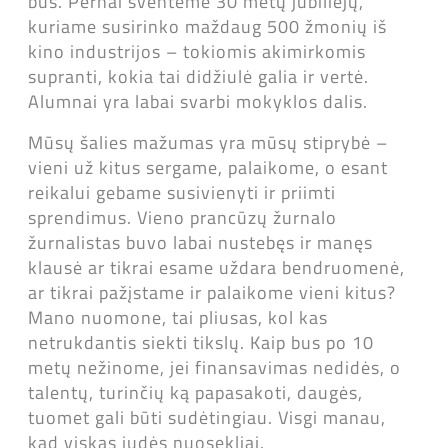
bus. Pernai šventėme 30 metų jubiliejų,
kuriame susirinko maždaug 500 žmonių iš
kino industrijos – tokiomis akimirkomis
supranti, kokia tai didžiulė galia ir vertė.
Alumnai yra labai svarbi mokyklos dalis.
Mūsų šalies mažumas yra mūsų stiprybė –
vieni už kitus sergame, palaikome, o esant
reikalui gebame susivienyti ir priimti
sprendimus. Vieno prancūzų žurnalo
žurnalistas buvo labai nustebęs ir manęs
klausė ar tikrai esame uždara bendruomenė,
ar tikrai pažįstame ir palaikome vieni kitus?
Mano nuomone, tai pliusas, kol kas
netrukdantis siekti tikslų. Kaip bus po 10
metų nežinome, jei finansavimas nedidės, o
talentų, turinčių ką papasakoti, daugės,
tuomet gali būti sudėtingiau. Visgi manau,
kad viskas judės nuosekliai.