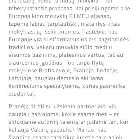
diskutavę, kokia ta mūsų mokykla – tai
tebevykstantis procesas. Kai prisijungėme prie
Europos kino mokyklų FILMEU aljanso,
tapome labiau tarptautiški, matantys kitas
mokyklas, jų išskirtinumus. Pastebiu, kad
Europoje yra susiformavusios dvi pagrindinės
tradicijos. Vakarų mokykla siūlo medijų
visumos pažinimą, platesnius vartus, tačiau
siauresnius įgūdžius. Tuo tarpu Rytų
mokyklose Bratislavoje, Prahoje, Lodzėje,
Latvijoje, daugiau dėmesio skiriama
konkrečioms specialybėms, kurias pasirenka
studentai.
Pradėję dirbti su užsienio partneriais, vis
daugiau galvojome, kokie esame mes – ar
šlifuojame autorinį talentą ar judame ten, kur
keliauja Vakarų pasaulis? Manau, kad
šiandien esame tam tikra jungtis tarp abiejų