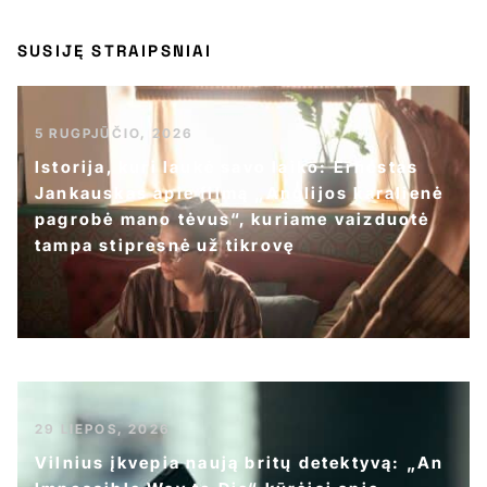
SUSIJĘ STRAIPSNIAI
5 RUGPJŪČIO, 2026
Istorija, kuri laukė savo laiko: Ernestas
Jankauskas apie filmą „Anglijos karalienė
pagrobė mano tėvus“, kuriame vaizduotė
tampa stipresnė už tikrovę
29 LIEPOS, 2026
Vilnius įkvepia naują britų detektyvą: „An