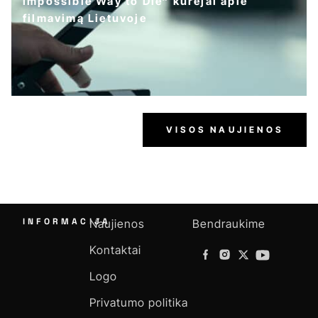
Impossible Way to Die“ kūrėjai apie
filmavimą Lietuvoje
VISOS NAUJIENOS
INFORMACIJA
Naujienos
Bendraukime
Kontaktai
Logo
Privatumo politika