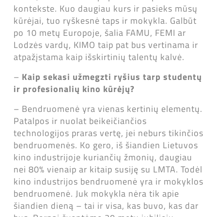
kontekste. Kuo daugiau kurs ir pasieks mūsų
kūrėjai, tuo ryškesnė taps ir mokykla. Galbūt
po 10 metų Europoje, šalia FAMU, FEMI ar
Lodzės vardų, KIMO taip pat bus vertinama ir
atpažįstama kaip išskirtinių talentų kalvė.
–
Kaip sekasi užmegzti ryšius tarp studentų
ir profesionalių kino kūrėjų?
– Bendruomenė yra vienas kertinių elementų.
Patalpos ir nuolat beikeičiančios
technologijos praras vertę, jei neburs tikinčios
bendruomenės. Ko gero, iš šiandien Lietuvos
kino industrijoje kuriančių žmonių, daugiau
nei 80% vienaip ar kitaip susiję su LMTA. Todėl
kino industrijos bendruomenė yra ir mokyklos
bendruomenė. Juk mokykla nėra tik apie
šiandien dieną – tai ir visa, kas buvo, kas dar