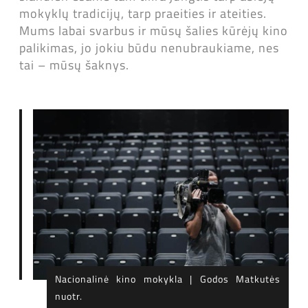
mokyklų tradicijų, tarp praeities ir ateities.
Mums labai svarbus ir mūsų šalies kūrėjų kino
palikimas, jo jokiu būdu nenubraukiame, nes
tai – mūsų šaknys.
Nacionalinė kino mokykla | Godos Matkutės
nuotr.