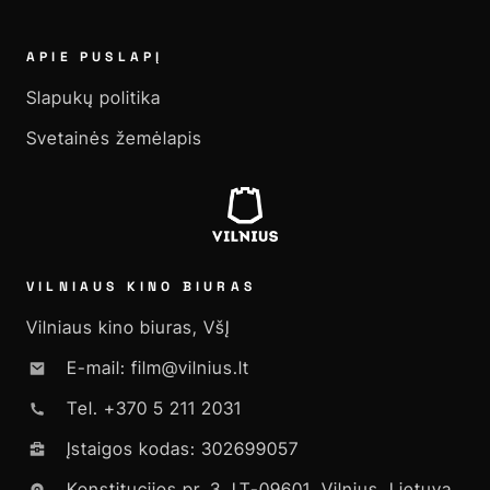
APIE PUSLAPĮ
Slapukų politika
Svetainės žemėlapis
VILNIAUS KINO BIURAS
Vilniaus kino biuras, VšĮ
E-mail: film@vilnius.lt
Tel. +370 5 211 2031
Įstaigos kodas: 302699057
Konstitucijos pr. 3, LT-09601, Vilnius, Lietuva