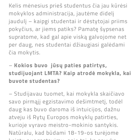
Kelis mėnesius prieš studentus čia jau kūrėsi
mokyklos administracija, jautėme didelį
jaudulį – kaipgi studentai ir dėstytojai priims
pokyčius, ar jiems patiks? Pamatę šypsenas
supratome, kad gal apie viską galvojome net
per daug, nes studentai džiaugiasi galėdami
čia mokytis.
–
Kokios buvo jūsų paties patirtys,
studijuojant LMTA? Kaip atrodė mokykla, kai
buvote studentas?
– Studijavau tuomet, kai mokykla skaičiavo
savo pirmąjį egzistavimo dešimtmetį, todėl
daug kas buvo daroma iš intuicijos, dažnu
atveju iš Rytų Europos mokyklų patirties,
kurioje vyravo meistro-mokinio santykis.
Natūralu, kad būdami 18-19-os turėjome