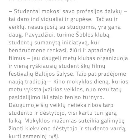
–
Studentai mokosi savo profesijos dalykų –
tai daro individualiai ir grupėse. Tačiau ir
veiklų, nesusijusių su studijomis, yra gana
daug. Pavyzdžiui, turime Šoblės klubą,
studentų sumanytą iniciatyvą, kur
bendruomenė renkasi, žiūri ir aptarinėja
filmus – jau daugelį metų klubas organizuoja
ir vieną ryškiausių studentiškų filmų
festivalių Baltijos šalyse. Taip pat pradėjome
naują tradiciją – Kino mokyklos dieną, kurios
metu vyksta įvairios veiklos, nuo rezultatų
pasidalijimo iki stalo teniso turnyro.
Daugumoje šių veiklų nelieka ribos tarp
studento ir dėstytojo, visi kartu turi gerą
laiką. Mokyklos mažumas suteikia galimybę
žinoti kiekvieno dėstytojo ir studento vardą,
kurti asmeninį ryšį.