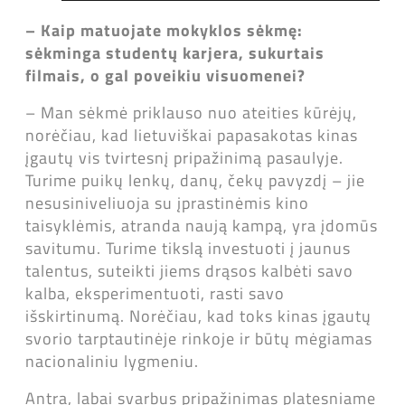
–
Kaip matuojate mokyklos sėkmę:
sėkminga studentų karjera, sukurtais
filmais, o gal poveikiu visuomenei?
– Man sėkmė priklauso nuo ateities kūrėjų,
norėčiau, kad lietuviškai papasakotas kinas
įgautų vis tvirtesnį pripažinimą pasaulyje.
Turime puikų lenkų, danų, čekų pavyzdį – jie
nesusiniveliuoja su įprastinėmis kino
taisyklėmis, atranda naują kampą, yra įdomūs
savitumu. Turime tikslą investuoti į jaunus
talentus, suteikti jiems drąsos kalbėti savo
kalba, eksperimentuoti, rasti savo
išskirtinumą. Norėčiau, kad toks kinas įgautų
svorio tarptautinėje rinkoje ir būtų mėgiamas
nacionaliniu lygmeniu.
Antra, labai svarbus pripažinimas platesniame