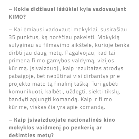
–
Kokie didžiausi iššūkiai kyla vadovaujant
KIMO?
– Kai ėmiausi vadovauti mokyklai, susirašiau
35 punktus, ką norėčiau pakeisti. Mokyklą
sulyginau su filmavimo aikštele, kurioje tenka
dirbti jau daug metų. Pagalvojau, kad tai
primena filmo gamybos valdymą, vizijos
kūrimą. Įsivaizduoji, kaip rezultatas atrodys
pabaigoje, bet nebūtinai visi dirbantys prie
projekto mato tą finalinį tašką. Turi gebėti
komunikuoti, kalbėti, uždegti, siekti tikslų,
bandyti apjungti komandą. Kaip ir filmo
kūrime, viskas čia yra apie komandą.
–
Kaip įsivaizduojate nacionalinės kino
mokyklos vaidmenį po penkerių ar
dešimties metų?