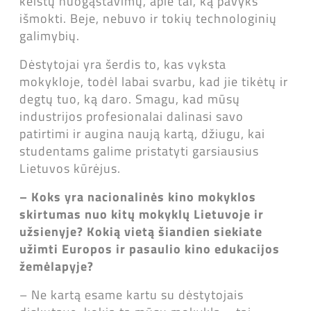
keistų nuogąstavimų, apie tai, ką pavyks
išmokti. Beje, nebuvo ir tokių technologinių
galimybių.
Dėstytojai yra šerdis to, kas vyksta
mokykloje, todėl labai svarbu, kad jie tikėtų ir
degtų tuo, ką daro. Smagu, kad mūsų
industrijos profesionalai dalinasi savo
patirtimi ir augina naują kartą, džiugu, kai
studentams galime pristatyti garsiausius
Lietuvos kūrėjus.
–
Koks yra nacionalinės kino mokyklos
skirtumas nuo kitų mokyklų Lietuvoje ir
užsienyje? Kokią vietą šiandien siekiate
užimti Europos ir pasaulio kino edukacijos
žemėlapyje?
– Ne kartą esame kartu su dėstytojais