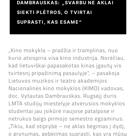
DAMBRAUSKAS: „SVARBU NE AKLAI
SIEKTI PLĖTROS, O TVIRTAI
SUPRASTI, KAS ESAME“
„Kino mokykla – pradžia ir tramplinas, nuo
kurio atsispiria visa kino industrija. Norėčiau,
kad lietuviškai papasakotas kinas įgautų vis
tvirtesnį pripažinimą pasaulyje“, – pasakoja
Lietuvos muzikos ir teatro akademijos
Nacionalinės kino mokyklos (KIMO) vadovas,
doc. Vytautas Dambrauskas. Rugsėjį duris
LMTA studijų miestelyje atvėrusios mokyklos
studentai jau įsikūrė naujose patalpose ir
netrukus baigs pirmojo semestro egzaminus.
„Tikiu, kad stiprybė – ne aklas bėgimas į dydį,
o grynumas, gebėjimas suprasti, kas yra mūsų