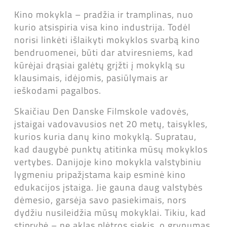
Kino mokykla – pradžia ir tramplinas, nuo
kurio atsispiria visa kino industrija. Todėl
norisi linkėti išlaikyti mokyklos svarbą kino
bendruomenei, būti dar atviresniems, kad
kūrėjai drąsiai galėtų grįžti į mokyklą su
klausimais, idėjomis, pasiūlymais ar
ieškodami pagalbos.
Skaičiau Den Danske Filmskole vadovės,
įstaigai vadovavusios net 20 metų, taisykles,
kurios kuria danų kino mokyklą. Supratau,
kad daugybė punktų atitinka mūsų mokyklos
vertybes. Danijoje kino mokykla valstybiniu
lygmeniu pripažįstama kaip esminė kino
edukacijos įstaiga. Jie gauna daug valstybės
dėmesio, garsėja savo pasiekimais, nors
dydžiu nusileidžia mūsų mokyklai. Tikiu, kad
stiprybė – ne aklas plėtros siekis, o grynumas,