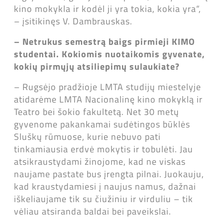
kino mokykla ir kodėl ji yra tokia, kokia yra“,
– įsitikinęs V. Dambrauskas.
–
Netrukus semestrą baigs pirmieji KIMO
studentai. Kokiomis nuotaikomis gyvenate,
kokių pirmųjų atsiliepimų sulaukiate?
– Rugsėjo pradžioje LMTA studijų miestelyje
atidarėme LMTA Nacionalinę kino mokyklą ir
Teatro bei šokio fakultetą. Net 30 metų
gyvenome pakankamai sudėtingos būklės
Sluškų rūmuose, kurie nebuvo pati
tinkamiausia erdvė mokytis ir tobulėti. Jau
atsikraustydami žinojome, kad ne viskas
naujame pastate bus įrengta pilnai. Juokauju,
kad kraustydamiesi į naujus namus, dažnai
iškeliaujame tik su čiužiniu ir virduliu – tik
vėliau atsiranda baldai bei paveikslai.