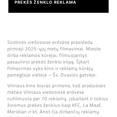
PREKĖS ŽENKLO REKLAMA
Sostinės viešosiose erdvėse prasideda
pirmieji 2025-ųjų metų filmavimai. Mieste
dirba reklamos kūrėjai, filmuojantys
pasaulinio prekės ženklo klipą. Šįkart
filmavimas vyks kino ir reklamų kūrėjų
pamėgtoje vietoje – Šv. Dvasios gatvėje.
Vilniaus kino biuras primena, kad praėjusiais
metais Vilniaus viešosiose erdvėse
nufilmuota per 70 reklamų, įskaitant ir tokius
žinomus prekės ženklus kaip KFC, La Maaf,
Meridian ir kt. Anot čia dirbančių reklamų