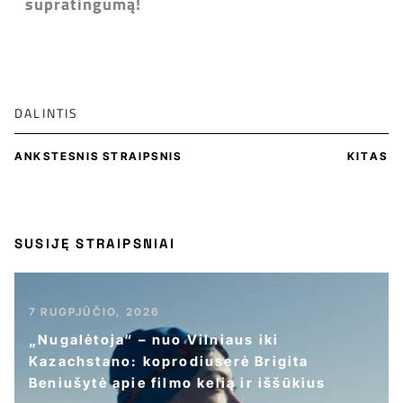
supratingumą!
DALINTIS
ANKSTESNIS STRAIPSNIS
KITAS
SUSIJĘ STRAIPSNIAI
7 RUGPJŪČIO, 2026
„Nugalėtoja“ – nuo Vilniaus iki
Kazachstano: koprodiuserė Brigita
Beniušytė apie filmo kelią ir iššūkius