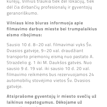
kūrėjų, Vilnius traukia tiek dėl lokacijų, tiek
dėl čia dirbančių profesionalų ir gyventojų
geranoriškumo.
Vilniaus kino biuras informuoja apie
filmavimo darbus mieste bei trumpalaikius
eismo ribojimus:
Sausio 10 d. 8–20 val. filmavimai vyks Šv.
Dvasios gatvėje, 9–20 val. draudžiant
transporto priemonių eismą nuo pastato A.
Strazdelio g. 1 iki M. Daukšos gatvės. Nuo
sausio 9 d. 19 val. iki sausio 10 d. 20 val.
filmavimo reikmėms bus rezervuojamos 24
automobilių stovėjimo vietos Šv. Dvasios
gatvėje.
Atsiprašome gyventojų ir miesto svečių už
laikinus nepatogumus. Dėkojame už