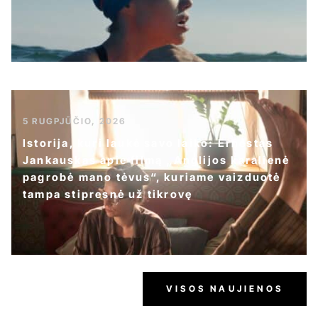
5 RUGPJŪČIO, 2026
Istorija, kuri laukė savo laiko: Ernestas
Jankauskas apie filmą „Anglijos karalienė
pagrobė mano tėvus“, kuriame vaizduotė
tampa stipresnė už tikrovę
VISOS NAUJIENOS