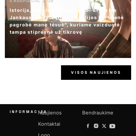
5 RUGPJŪČIO, 2026
Istorija, kuri laukė savo laiko: Ernestas
Jankauskas apie filmą „Anglijos karalienė
pagrobė mano tėvus“, kuriame vaizduotė
tampa stipresnė už tikrovę
VISOS NAUJIENOS
INFORMACIJA
Naujienos
Bendraukime
Kontaktai
Logo