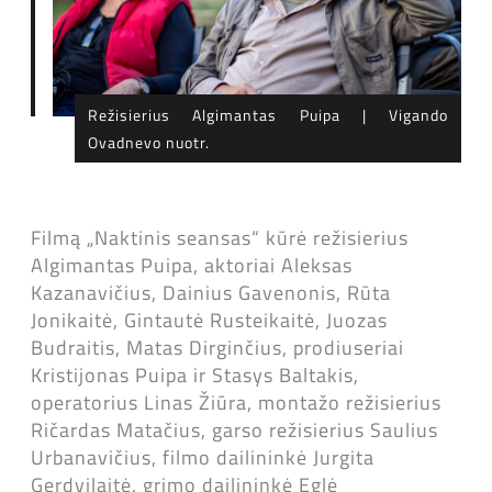
Režisierius Algimantas Puipa | Vigando
Ovadnevo nuotr.
Filmą „Naktinis seansas“ kūrė režisierius
Algimantas Puipa, aktoriai Aleksas
Kazanavičius, Dainius Gavenonis, Rūta
Jonikaitė, Gintautė Rusteikaitė, Juozas
Budraitis, Matas Dirginčius, prodiuseriai
Kristijonas Puipa ir Stasys Baltakis,
operatorius Linas Žiūra, montažo režisierius
Ričardas Matačius, garso režisierius Saulius
Urbanavičius, filmo dailininkė Jurgita
Gerdvilaitė, grimo dailininkė Eglė