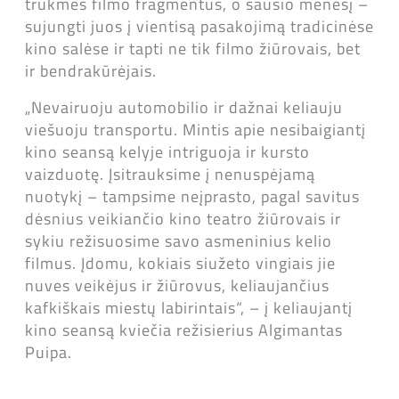
trukmės filmo fragmentus, o sausio mėnesį –
sujungti juos į vientisą pasakojimą tradicinėse
kino salėse ir tapti ne tik filmo žiūrovais, bet
ir bendrakūrėjais.
„Nevairuoju automobilio ir dažnai keliauju
viešuoju transportu. Mintis apie nesibaigiantį
kino seansą kelyje intriguoja ir kursto
vaizduotę. Įsitrauksime į nenuspėjamą
nuotykį – tampsime neįprasto, pagal savitus
dėsnius veikiančio kino teatro žiūrovais ir
sykiu režisuosime savo asmeninius kelio
filmus. Įdomu, kokiais siužeto vingiais jie
nuves veikėjus ir žiūrovus, keliaujančius
kafkiškais miestų labirintais“, – į keliaujantį
kino seansą kviečia režisierius Algimantas
Puipa.