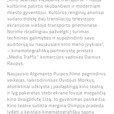
kultūrinė patirtis skubančiam ir moderniam
miesto gyventojui. Kultūros renginių anonsai
sudaro didelę dalį transliacijų televizijos
ekranuose viešojo transporto priemonėse.
Norime išradingiau pažvelgti į turimas
technines galimybes ir supažindinti savo
auditoriją su naujausiais kino meno įvykiais“,
– kinematografišką partnerystę pristato
„Media Traffic“ komercijos vadovas Dainius
Raupys.
Naujausio Algimanto Puipos filmo pagrindinis
veikėjas, laikrodininkas Ovidijus Morkus,
atsitiktinai užklysta į paslaptingą kino teatrą
ir lyg pakerėtas stebi ekrane lovoje miegančią
kino žvaigždutę Lizą. Jo gyvenimas pasikeičia.
Kino teatre sutikta mergina Olimpija pradeda
lydėti jį keistais kinematografiškų sapnų