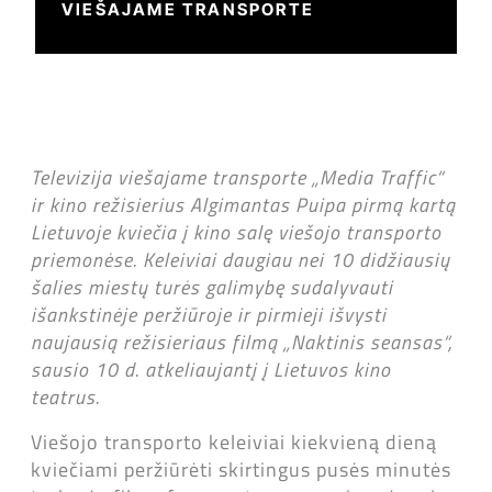
VIEŠAJAME TRANSPORTE
Televizija viešajame transporte „Media Traffic“
ir kino režisierius Algimantas Puipa pirmą kartą
Lietuvoje kviečia į kino salę viešojo transporto
priemonėse. Keleiviai daugiau nei 10 didžiausių
šalies miestų turės galimybę sudalyvauti
išankstinėje peržiūroje ir pirmieji išvysti
naujausią režisieriaus filmą „Naktinis seansas“,
sausio 10 d. atkeliaujantį į Lietuvos kino
teatrus.
Viešojo transporto keleiviai kiekvieną dieną
kviečiami peržiūrėti skirtingus pusės minutės