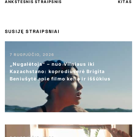
ANKSTESNIS STRAIPSNIS
KITAS
SUSIJĘ STRAIPSNIAI
7 RUGPJŪČIO, 2026
„Nugalėtoja“ – nuo Vilniaus iki
Kazachstano: koprodiuserė Brigita
Beniušytė apie filmo kelią ir iššūkius