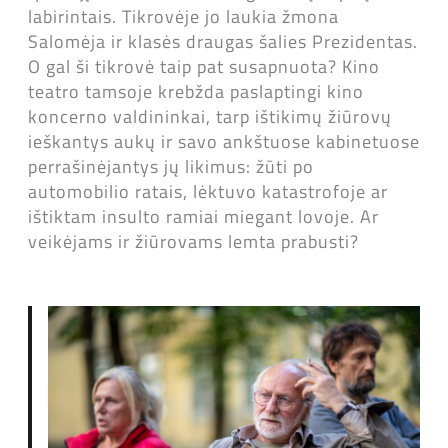
labirintais. Tikrovėje jo laukia žmona
Salomėja ir klasės draugas šalies Prezidentas.
O gal ši tikrovė taip pat susapnuota? Kino
teatro tamsoje krebžda paslaptingi kino
koncerno valdininkai, tarp ištikimų žiūrovų
ieškantys aukų ir savo ankštuose kabinetuose
perrašinėjantys jų likimus: žūti po
automobilio ratais, lėktuvo katastrofoje ar
ištiktam insulto ramiai miegant lovoje. Ar
veikėjams ir žiūrovams lemta prabusti?