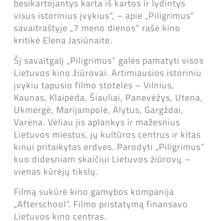
besikartojantys karta iš kartos ir lydintys
visus istorinius įvykius“, – apie „Piligrimus“
savaitraštyje „7 meno dienos“ rašė kino
kritikė Elena Jasiūnaitė.
Šį savaitgalį „Piligrimus“ galės pamatyti visos
Lietuvos kino žiūrovai. Artimiausios istoriniu
įvykiu tapusio filmo stotelės – Vilnius,
Kaunas, Klaipėda, Šiauliai, Panevėžys, Utena,
Ukmergė, Marijampolė, Alytus, Gargždai,
Varėna. Vėliau jis aplankys ir mažesnius
Lietuvos miestus, jų kultūros centrus ir kitas
kinui pritaikytas erdves. Parodyti „Piligrimus“
kuo didesniam skaičiui Lietuvos žiūrovų –
vienas kūrėjų tikslų.
Filmą sukūrė kino gamybos kompanija
„Afterschool“. Filmo pristatymą finansavo
Lietuvos kino centras.