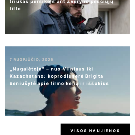
triukas persikels ant Žvėryno pėsčiųjų
tilto
7 RUGPJŪČIO, 2026
„Nugalėtoja“ – nuo Vilniaus iki
Kazachstano: koprodiuserė Brigita
Beniušytė apie filmo kelią ir iššūkius
VISOS NAUJIENOS