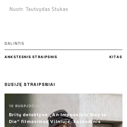
Nuotr. Tautvydas Stukas
DALINTIS
ANKSTESNIS STRAIPSNIS
KITAS
SUSIJĘ STRAIPSNIAI
10 RUGPJŪČIO, 2026
Britų detektyvo „An Impossible Way to
Die“ filmavimas Vilniuje: kaskadinis