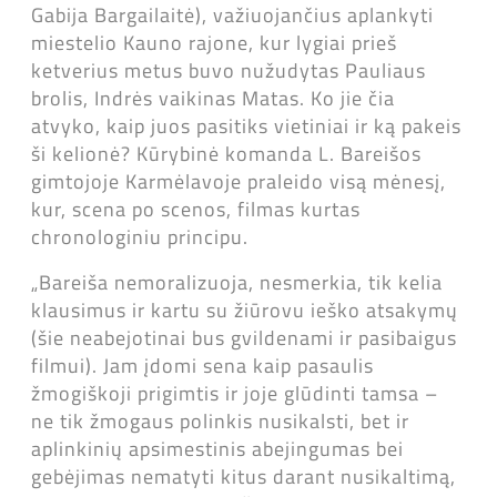
Gabija Bargailaitė), važiuojančius aplankyti
miestelio Kauno rajone, kur lygiai prieš
ketverius metus buvo nužudytas Pauliaus
brolis, Indrės vaikinas Matas. Ko jie čia
atvyko, kaip juos pasitiks vietiniai ir ką pakeis
ši kelionė? Kūrybinė komanda L. Bareišos
gimtojoje Karmėlavoje praleido visą mėnesį,
kur, scena po scenos, filmas kurtas
chronologiniu principu.
„Bareiša nemoralizuoja, nesmerkia, tik kelia
klausimus ir kartu su žiūrovu ieško atsakymų
(šie neabejotinai bus gvildenami ir pasibaigus
filmui). Jam įdomi sena kaip pasaulis
žmogiškoji prigimtis ir joje glūdinti tamsa –
ne tik žmogaus polinkis nusikalsti, bet ir
aplinkinių apsimestinis abejingumas bei
gebėjimas nematyti kitus darant nusikaltimą,