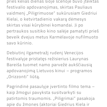
prieš kelias dienas šioje scenoje buvo įteiktas
festivalio apdovanojimas, skirtas Pauliaus
vaidmenį „Piligrimuose“ sukūrusiam Giedriui
Kielai, o ketvirtadienio vakarą dėmesys
skirtas visai kūrybinei komandai. Ji po
pertraukos susitiko kino salėje pamatyti prieš
beveik dvejus metus Karmėlavoje nufilmuoto
savo kūrinio.
Debiutinį ilgametražį rudenį Venecijos
festivalyje pristatęs režisierius Laurynas
Bareiša tuomet namo parvežė aukščiausią
apdovanojimą Lietuvos kinui – programos
„Orizzonti“ liūtą.
Pagrindinė pasaulyje įvertinto filmo tema –
kaip žmogui pavyksta susitvarkyti su
patirtomis traumomis. „Piligrimai“ pasakoja
apie du žmones (aktoriai Giedrius Kiela ir