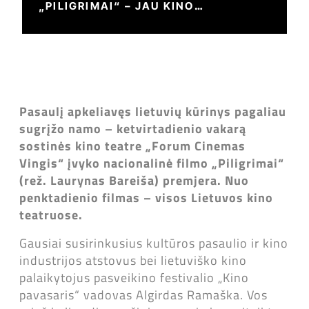
„PILIGRIMAI“ – JAU KINO
TEATRUOSE
Pasaulį apkeliavęs lietuvių kūrinys pagaliau
sugrįžo namo – ketvirtadienio vakarą
sostinės kino teatre „Forum Cinemas
Vingis“ įvyko nacionalinė filmo „Piligrimai“
(rež. Laurynas Bareiša) premjera. Nuo
penktadienio filmas – visos Lietuvos kino
teatruose.
Gausiai susirinkusius kultūros pasaulio ir kino
industrijos atstovus bei lietuviško kino
palaikytojus pasveikino festivalio „Kino
pavasaris“ vadovas Algirdas Ramaška. Vos