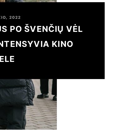
IO, 2022
US PO ŠVENČIŲ VĖL
INTENSYVIA KINO
ELE