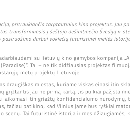
kacija, pritraukiančia tarptautinius kino projektus. Jau po
as transformuosis į šeštojo dešimtmečio Švediją ir atei
pasiruošimo darbai vokiečių futuristinei meilės istorij
darbiaudami su lietuvių kino gamybos kompanija „Ahi
 (Paradise)“. Tai – ne tik didžiausias projektas filmuo
pastarųjų metų projektų Lietuvoje.
ams draugiškas miestas, kuriame viskas einasi itin skla
ų grįžtantis jau ne pirmą kartą. Jis puikiai pažįsta mie
 laikomasi itin griežtų konfidencialumo nurodymų, t
tas, tačiau patikino, kad Vilnius jame bus ryškiai mato
scenų. Tai futuristinė istorija ir mes džiaugiamės, 