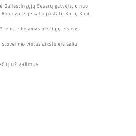
lė Gailestingųjų Seserų gatvėje, o nuo
ų Kapų gatvėje šalia pastatų Karių Kapų
 3 min.) ribojamas pėsčiųjų eismas
stovėjimo vietas aikštelėje šalia
ečių už galimus