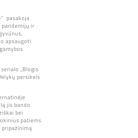
vė“ pasakoja
, pandemijų ir
 gyvūnus,
ėjo apsaugoti
o gamybos
serialo „Blogis
Velykų persikels
ernatinėje
lą jis bando
ziškai bei
mokinius patiems
l pripažinimą