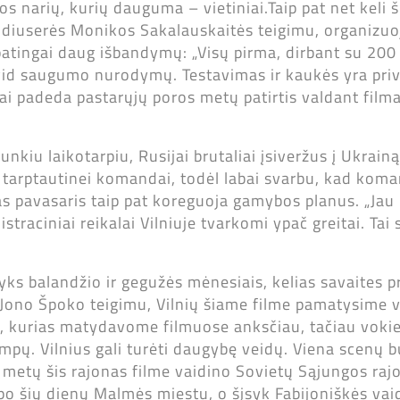
narių, kurių dauguma – vietiniai.Taip pat net keli 
odiuserės Monikos Sakalauskaitės teigimu, organizuo
patingai daug išbandymų: „Visų pirma, dirbant su 20
ovid saugumo nurodymų. Testavimas ir kaukės yra pri
abai padeda pastarųjų poros metų patirtis valdant fil
unkiu laikotarpiu, Rusijai brutaliai įsiveržus į Ukrain
 tarptautinei komandai, todėl labai svarbu, kad koman
as pavasaris taip pat koreguoja gamybos planus. „Jau 
straciniai reikalai Vilniuje tvarkomi ypač greitai. T
yks balandžio ir gegužės mėnesiais, kelias savaites pr
 Jono Špoko teigimu, Vilnių šiame filme pamatysime vi
jas, kurias matydavome filmuose anksčiau, tačiau vokie
mpų. Vilnius gali turėti daugybę veidų. Viena scenų 
ą metų šis rajonas filme vaidino Sovietų Sąjungos ra
tapo šių dienų Malmės miestu, o šįsyk Fabijoniškės vai