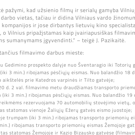
ė pažymi, kad užsienio filmų ir serialų gamyba Vilniu
ia darbo vietas, tačiau ir didina Vilniaus vardo žinomu
kompanijos ir jose dirbantys lietuvių kino specialist
, o Vilnius pripažįstamas kaip įvairiapusiškas filmavi
ams sumanymams įgyvendinti.“ – teigė J. Pazikaitė.
stančius filmavimo darbus mieste:
tu Gedimino prospekto dalyje nuo Šventaragio iki Totorių 
iki 3 min.) ribojamas pėsčiųjų eismas. Nuo balandžio 18 d
aikštelės prie Katedros varpinės ir Tilto gatvėje;
 20 d. 2 val. filmavimo metu draudžiamas transporto priem
iki 3 min.) ribojamas pėsčiųjų eismas. Nuo balandžio 19 d. 
eikmėms rezervuojama 70 automobilių stovėjimo vietų, o n
tas statomas vienoje Žaliųjų Ežerų gatvės eismo juostoje;
vėje trumpam (iki 3 min.) ribojamas transporto priemonių e
 min.) ribojamas transporto priemonių eismas Žemojoje gatv
rtas statomas Žemojoje ir Kazio Bizausko gatvėse (filmavi