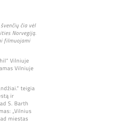
 švenčių čia vėl
ties Norvegiją.
ai filmuojami
l“ Vilniuje
jamas Vilniuje
ndžiai.“ teigia
stą ir
ad S. Barth
mas: „Vilnius
kad miestas