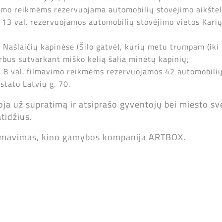
mavimo reikmėms rezervuojama automobilių stovėjimo aikšte
d. 13 val. rezervuojamos automobilių stovėjimo vietos Kari
 Našlaičių kapinėse (Šilo gatvė), kurių metu trumpam (iki
arbus sutvarkant miško kelią šalia minėtų kapinių;
d. 8 val. filmavimo reikmėms rezervuojamos 42 automobilių 
astato Latvių g. 70.
a už supratimą ir atsiprašo gyventojų bei miesto sv
tidžius.
 filmavimas, kino gamybos kompanija ARTBOX.