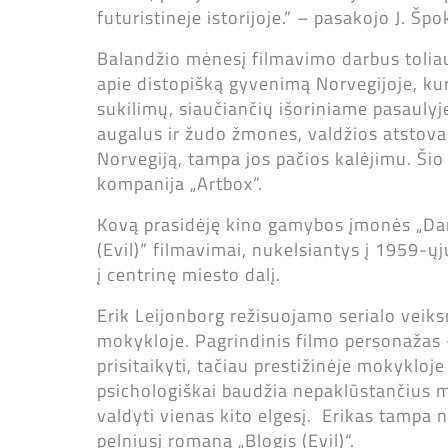
futuristineje istorijoje.“ – pasakojo J. Špo
Balandžio mėnesį filmavimo darbus toliau 
apie distopišką gyvenimą Norvegijoje, kur
sukilimų, siaučiančių išoriniame pasaulyje
augalus ir žudo žmones, valdžios atstovai
Norvegiją, tampa jos pačios kalėjimu. Ši
kompanija „Artbox“.
Kovą prasidėję kino gamybos įmonės „Dan
(Evil)“ filmavimai, nukelsiantys į 1959-ųj
į centrinę miesto dalį.
Erik Leijonborg režisuojamo serialo veik
mokykloje. Pagrindinis filmo personažas 
prisitaikyti, tačiau prestižinėje mokykloje
psichologiškai baudžia nepaklūstančius 
valdyti vienas kito elgesį. Erikas tampa 
pelniusį romaną „Blogis (Evil)“.