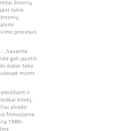
šimtai žmonių
jant tokio
0 žmonių
valomi
mavimo procesus
ą.: „Savaime
da gali jaustis
iki dabar teko
ai sutaupė mums
aleidžiant ir
siškai kitokį,
čiai atrado
bus filmuojama
joną 1980-
dins