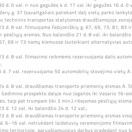
30 d. 0 val. ir nuo gegužės 4 d. 17 val. iki gegužės 16 d. 
žerų g. 37 (savaitgaliais paliekant dalį vietų parko lankyt
u techninis transportas statytomas draudžiamojoje zonoje 
 23 d. 8 val. filmuojama Fabijoniškių g. 67, 69, 73, 81, 83
 pėsčiųjų eismas. Nuo balandžio 21 d. 8 val. iki balandžio
 67, 69 ir 73 namų kiemuose (suteikiant alternatyvias aut
 23 d. 8 val. filmavimo reikmėms rezervuojama dalis autom
;
 25 d. 7 val. rezervuojama 50 automobilių stovėjimo vietų 
 24 d. 8 val. draudžiamas transporto priemonių eismas A. S
Gedimino prospekto dalyje nuo Jogailos iki Vasario 16-osio
s, taip pat trumpam (iki 3 min.) ribojomas pėsčiųjų eisma
 d. 12 val. iki balandžio 24 d. 12 val.;
 23 d. 8 val. draudžiamas transporto priemonių eismas visoj
7 d. 6–16 val. netrukdant laidotuvių ceremonijoms filmav
avimo teritorijoje, paruošiamuosius darbus pradedant nuo b