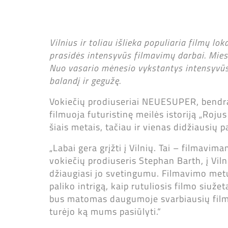
Vilnius ir toliau išlieka populiaria filmų lo
prasidės intensyvūs filmavimų darbai. Miest
Nuo vasario mėnesio vykstantys intensyvūs 
balandį ir gegužę.
Vokiečių prodiuseriai NEUESUPER, bendra
filmuoja futuristinę meilės istoriją „Rojus
šiais metais, tačiau ir vienas didžiausių 
„Labai gera grįžti į Vilnių. Tai – filmavim
vokiečių prodiuseris Stephan Barth, į Vilni
džiaugiasi jo svetingumu. Filmavimo metu
paliko intrigą, kaip rutuliosis filmo siuže
bus matomas daugumoje svarbiausių filmo 
turėjo ką mums pasiūlyti.“