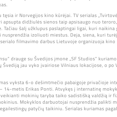
kas.
tęsia ir Norvegijos kino kūrėjai. TV serialas „Tvirto
i apsupta didžiulės sienos taip apsisaugo nuo teroro
. Tačiau šalį užklupus paslaptingai ligai, kuri naikina
 nusprendžia izoliuoti miestus. Deja, siena, kuri tur
o serialo filmavimo darbus Lietuvoje organizuoja kin
su“ drauge su Švedijos įmone „SF Studios“ kuriamo 
ų Švediją jau vyko įvairiose Vilniaus lokacijose, o po 
smas vyksta 6-o dešimtmečio pabaigoje privačioje int
– 14-metis Erikas Ponti. Atvykęs į internatinę mokyk
 veikianti mokinių taryba taiko sadistišką valdžią ir fi
mokinius. Mokyklos darbuotojai nusprendžia palikti 
negailestingų patyčių taikiniu. Serialas kuriamas paga