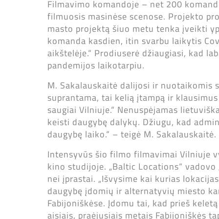
Filmavimo komandoje – net 200 komandos 
filmuosis masinėse scenose. Projekto pr
masto projektą šiuo metu tenka įveikti y
komanda kasdien, itin svarbu laikytis C
aikštelėje.“ Prodiuserė džiaugiasi, kad l
pandemijos laikotarpiu.
M. Sakalauskaitė dalijosi ir nuotaikomis s
suprantama, tai kelią įtampą ir klausimus
saugiai Vilniuje.“ Nenuspėjamas lietuvišk
keisti daugybę dalykų. Džiugu, kad admini
daugybę laiko.“ – teigė M. Sakalauskaitė.
Intensyvūs šio filmo filmavimai Vilniuje v
kino studijoje. „Baltic Locations“ vadovo
nei įprastai. „Išvysime kai kurias lokaci
daugybę įdomių ir alternatyvių miesto ka
Fabijoniškėse. Įdomu tai, kad prieš kelet
aisiais, praėjusiais metais Fabijoniškės 