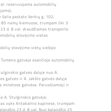
0 val. rezervuojama automobilių
ojams);
šalia pastato Verkių g. 102;
 ir 85 namų kiemuose, trumpam (iki 3
 23 d. 8 val. draudžiamas transporto
omobilių stovėjimo vietas
obilių stovėjimo vietų viešojo
A. Tumėno gatvėje esančioje automobilių
tulginskio gatvės dalyje nuo A.
s gatvės ir A. Jakšto gatvės dalyje
s minėtose gatvėse. Paruošiamieji ir
e A. Stulginskio gatvėje;
imas vyks Antakalnio kapinėse, trumpam
alandžio 23 d. 8 val. Nuo balandžio 25