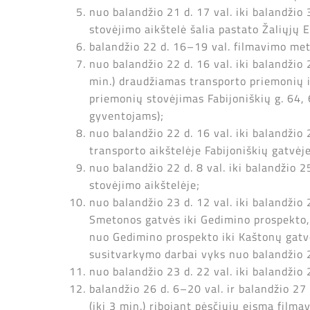
nuo balandžio 21 d. 17 val. iki balandžio 
stovėjimo aikštelė šalia pastato Žaliųjų E
balandžio 22 d. 16–19 val. filmavimo met
nuo balandžio 22 d. 16 val. iki balandžio
min.) draudžiamas transporto priemonių ir
priemonių stovėjimas Fabijoniškių g. 64,
gyventojams);
nuo balandžio 22 d. 16 val. iki balandžio
transporto aikštelėje Fabijoniškių gatvėje
nuo balandžio 22 d. 8 val. iki balandžio
stovėjimo aikštelėje;
nuo balandžio 23 d. 12 val. iki balandžio
Smetonos gatvės iki Gedimino prospekto, 
nuo Gedimino prospekto iki Kaštonų gatvė
susitvarkymo darbai vyks nuo balandžio 23
nuo balandžio 23 d. 22 val. iki balandžio
balandžio 26 d. 6–20 val. ir balandžio 2
(iki 3 min.) ribojant pėsčiųjų eismą film