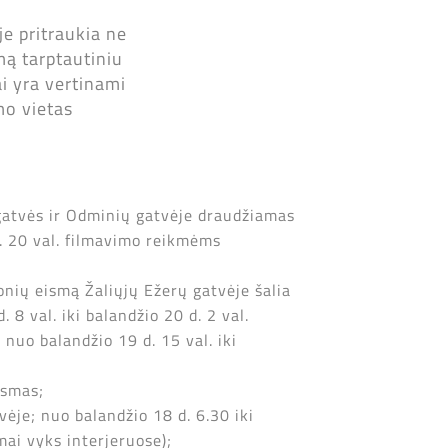
je pritraukia ne
mą tarptautiniu
ai yra vertinami
mo vietas
gatvės ir Odminių gatvėje draudžiamas
. 20 val. filmavimo reikmėms
onių eismą Žaliųjų Ežerų gatvėje šalia
8 val. iki balandžio 20 d. 2 val.
uo balandžio 19 d. 15 val. iki
ismas;
ėje; nuo balandžio 18 d. 6.30 iki
mai vyks interjeruose);