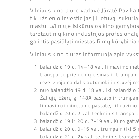
Vilniaus kino biuro vadovė Jūratė Pazikait
tik užsienio investicijas į Lietuvą, sukur
mastu. „Vilniuje įsikūrusios kino gamybos 
tarptautinių kino industrijos profesionalų
galintis pasiūlyti miestas filmų kūrybini
Vilniaus kino biuras informuoja apie vyk
balandžio 19 d. 14–18 val. filmavimo me
transporto priemonių eismas ir trumpam (
rezervuojama dalis automobilių stovėjimo 
nuo balandžio 19 d. 18 val. iki balandžio
Žaliųjų Ežerų g. 148A pastato ir trumpam (
filmavimai minėtame pastate, filmavimo r
balandžio 20 d. 2 val. techninis transpor
balandžio 19 ir 20 d. 7-19 val. Kuro gat
balandžio 20 d. 9-16 val. trumpam (iki 5
balandžio 21 d. 24 val. techninis transpo