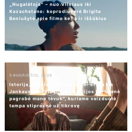
„Nugalėtoja“ – nuo Vilniaus iki
Kazachstano: koprodiuserė Brigita
Beniušytė apie filmo kelią ir iššūkius
5 RUGPJŪČIO, 2026
Istorija, kuri laukė savo laiko: Ernestas
Jankauskas apie filmą „Anglijos karalienė
pagrobė mano tėvus“, kuriame vaizduotė
tampa stipresnė už tikrovę