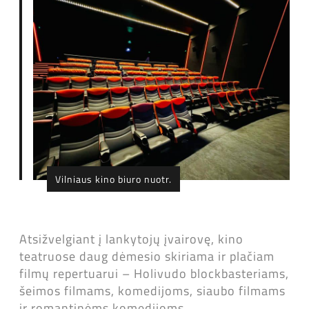
Vilniaus kino biuro nuotr.
Atsižvelgiant į lankytojų įvairovę, kino
teatruose daug dėmesio skiriama ir plačiam
filmų repertuarui – Holivudo blockbasteriams,
šeimos filmams, komedijoms, siaubo filmams
ir romantinėms komedijoms.