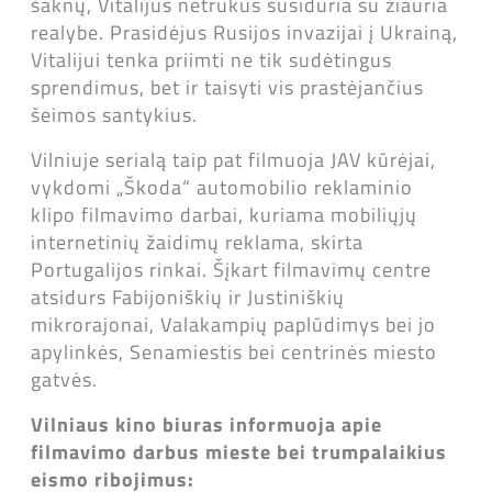
šaknų, Vitalijus netrukus susiduria su žiauria
realybe. Prasidėjus Rusijos invazijai į Ukrainą,
Vitalijui tenka priimti ne tik sudėtingus
sprendimus, bet ir taisyti vis prastėjančius
šeimos santykius.
Vilniuje serialą taip pat filmuoja JAV kūrėjai,
vykdomi „Škoda“ automobilio reklaminio
klipo filmavimo darbai, kuriama mobiliųjų
internetinių žaidimų reklama, skirta
Portugalijos rinkai. Šįkart filmavimų centre
atsidurs Fabijoniškių ir Justiniškių
mikrorajonai, Valakampių paplūdimys bei jo
apylinkės, Senamiestis bei centrinės miesto
gatvės.
Vilniaus kino biuras informuoja apie
filmavimo darbus mieste bei trumpalaikius
eismo ribojimus: