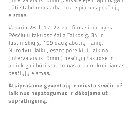
būti stabdomas arba nukreipiamas pėsčiųjų
eismas;
Vasario 28 d. 17-22 val. filmavimai vyks
Pėsčiųjų takuose šalia Taikos g. 34 ir
Justiniškių g. 109 daugiabučių namų.
Nurodytu laiku, esant poreikiui, laikinai
(intervalais iki 5min.) pėsčiųjų takuose ir
aplink gali būti stabdomas arba nukreipiamas
pėsčiųjų eismas.
Atsiprašome gyventojų ir miesto svečių už
laikinus nepatogumus ir dėkojame už
supratingumą.