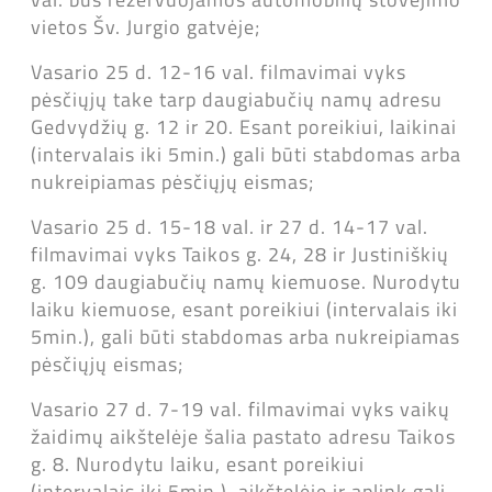
vietos Šv. Jurgio gatvėje;
Vasario 25 d. 12-16 val. filmavimai vyks
pėsčiųjų take tarp daugiabučių namų adresu
Gedvydžių g. 12 ir 20. Esant poreikiui, laikinai
(intervalais iki 5min.) gali būti stabdomas arba
nukreipiamas pėsčiųjų eismas;
Vasario 25 d. 15-18 val. ir 27 d. 14-17 val.
filmavimai vyks Taikos g. 24, 28 ir Justiniškių
g. 109 daugiabučių namų kiemuose. Nurodytu
laiku kiemuose, esant poreikiui (intervalais iki
5min.), gali būti stabdomas arba nukreipiamas
pėsčiųjų eismas;
Vasario 27 d. 7-19 val. filmavimai vyks vaikų
žaidimų aikštelėje šalia pastato adresu Taikos
g. 8. Nurodytu laiku, esant poreikiui
(intervalais iki 5min.), aikštelėje ir aplink gali