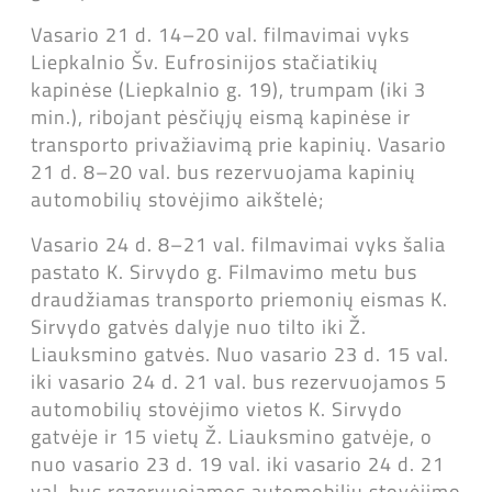
Vasario 21 d. 14–20 val. filmavimai vyks
Liepkalnio Šv. Eufrosinijos stačiatikių
kapinėse (Liepkalnio g. 19), trumpam (iki 3
min.), ribojant pėsčiųjų eismą kapinėse ir
transporto privažiavimą prie kapinių. Vasario
21 d. 8–20 val. bus rezervuojama kapinių
automobilių stovėjimo aikštelė;
Vasario 24 d. 8–21 val. filmavimai vyks šalia
pastato K. Sirvydo g. Filmavimo metu bus
draudžiamas transporto priemonių eismas K.
Sirvydo gatvės dalyje nuo tilto iki Ž.
Liauksmino gatvės. Nuo vasario 23 d. 15 val.
iki vasario 24 d. 21 val. bus rezervuojamos 5
automobilių stovėjimo vietos K. Sirvydo
gatvėje ir 15 vietų Ž. Liauksmino gatvėje, o
nuo vasario 23 d. 19 val. iki vasario 24 d. 21
val. bus rezervuojamos automobilių stovėjimo