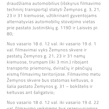
draudžiama automobilius (išskyrus filmavimo
techninį transportą) statyti Žemynos g. 3, 21,
23 ir 31 kiemuose, užtikrinant gyventojams
alternatyvias automobilių stovėjimo vietas
prie pastato Justiniškių g. 119D ir Laisvės pr.
80;
Nuo vasario 18 d. 12 val. iki vasario 19 d. 1
val. filmavimai vyks Žemynos skvere ir
pastatų Žemynos g. 21, 23 ir 31 namų
kiemuose, trumpam (iki 3 min.) ribojant
transporto priemonių, dviračių ir pėsčiųjų
eismą filmavimų teritorijose. Filmavimo metu
Žemynos skvere bus statomas keltuvas, o
šalia pastato Žemynos g. 31 – bokštelis ir
keltuvas ant šaligatvio;
Nuo vasario 18 d. 12 val. iki vasario 19 d. 22
val. filmavimo reikmėms bus rezervuojamos