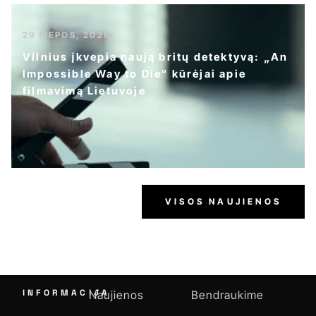
29 LIEPOS, 2026
Vilnius įkvepia naują britų detektyvą: „An
Impossible Way to Die“ kūrėjai apie
filmavimą Lietuvoje
VISOS NAUJIENOS
INFORMACIJA
Naujienos
Bendraukime