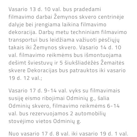
Vasario 13 d. 10 val. bus pradedami
filmavimo darbai Žemynos skvero centrinėje
dalyje bei įrengiama laikina filmavimo
dekoracija. Darbų metu techniniam filmavimo
transportui bus leidžiama važiuoti pėsčiųjų
takais iki Žemynos skvero. Vasario 14 d. 10
val. filmavimo reikmėms bus išmontuojama
dešimt šviestuvų ir 5 šiukšliadėžės Žemaitės
skvere Dekoracijas bus patrauktos iki vasario
19 d. 12 val.;
Vasario 17 d. 9-14 val. vyks su filmavimais
susiję eismo ribojimai Odminių g., šalia
Odminių skvero, filmavimo reikmėms 6-14
val. bus rezervuojamos 2 automobilių
stovėjimo vietos Odminių g.
Nuo vasario 17 d. 8 val. iki vasario 19 d. 1 val.