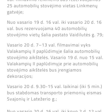
25 automobilių stovėjimo vietas Linkmenų
gatvėje;
Nuo vasario 19 d. 16 val. iki vasario 20 d. 16
val. bus rezervuojama 40 automobilių
stovėjimo vietų šalia pastato Vaidilutės g. 79;
Vasario 20 d. 7–13 val. filmavimai vyks
Valakampių II paplūdimyje šalia automobilių
stovėjimo aikštelės. Vasario 19 d. nuo 15 val.
Valakampių II paplūdimyje prie automobilių
stovėjimo aikštelės bus įrengiamos
dekoracijos;
Vasario 20 d. 9.30-15 val. laikinai (iki 5 min.)
bus stabdomas transporto priemonių eismas
Svajonių ir Latežerio g.;
Nuo vasario 20 d. 16 val. iki kovo 2 d. 12 val.