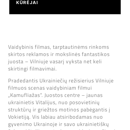
KŪRĖJAI
Vaidybinis filmas, tarptautinėms rinkoms
skirtos reklamos ir mokslinės fantastikos
juosta – Vilniuje vasarį vyksta net keli
skirtingi filmavimai.
Pradedantis Ukrainiečių režisierius Vilniuje
filmuos scenas vaidybiniam filmui
„Kamufliažas“. Juostos centre – jaunas
ukrainietis Vitalijus, nuo posovietinių
struktūrų ir griežtos motinos pabėgantis į
Vokietiją. Vis labiau atsiribodamas nuo
gyvenimo Ukrainoje ir savo ukrainietiškų