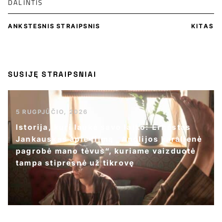
DALINTIS
ANKSTESNIS STRAIPSNIS
KITAS
SUSIJĘ STRAIPSNIAI
5 RUGPJŪČIO, 2026
Istorija, kuri laukė savo laiko: Ernestas
Jankauskas apie filmą „Anglijos karalienė
pagrobė mano tėvus“, kuriame vaizduotė
tampa stipresnė už tikrovę