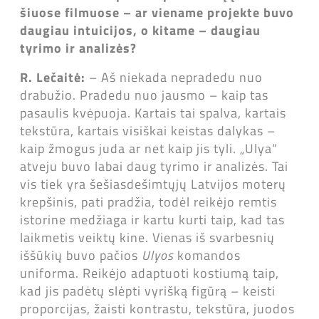
šiuose filmuose – ar viename projekte buvo
daugiau intuicijos, o kitame – daugiau
tyrimo ir analizės?
R.
Lečaitė:
– Aš niekada nepradedu nuo
drabužio. Pradedu nuo jausmo – kaip tas
pasaulis kvėpuoja. Kartais tai spalva, kartais
tekstūra, kartais visiškai keistas dalykas –
kaip žmogus juda ar net kaip jis tyli. „Ulya“
atveju buvo labai daug tyrimo ir analizės. Tai
vis tiek yra šešiasdešimtųjų Latvijos moterų
krepšinis, pati pradžia, todėl reikėjo remtis
istorine medžiaga ir kartu kurti taip, kad tas
laikmetis veiktų kine. Vienas iš svarbesnių
iššūkių buvo pačios
Ulyos
komandos
uniforma. Reikėjo adaptuoti kostiumą taip,
kad jis padėtų slėpti vyrišką figūrą – keisti
proporcijas, žaisti kontrastu, tekstūra, juodos