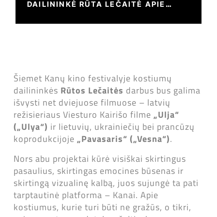
DAILININKĖ RŪTA LEČAITĖ APIE
DARBĄ PRIE „ULJA“ IR „PAVASARIS“
Šiemet Kanų kino festivalyje kostiumų
dailininkės
Rūtos Lečaitės
darbus bus galima
išvysti net dviejuose filmuose – latvių
režisieriaus Viesturo Kairišo filme
„Ulja“
(„Ulya“)
ir lietuvių, ukrainiečių bei prancūzų
koprodukcijoje
„Pavasaris“ („Vesna“)
.
Nors abu projektai kūrė visiškai skirtingus
pasaulius, skirtingas emocines būsenas ir
skirtingą vizualinę kalbą, juos sujungė ta pati
tarptautinė platforma – Kanai. Apie
kostiumus, kurie turi būti ne gražūs, o tikri,