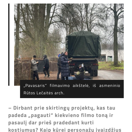
„Pavasaris“ filmavimo aikštelė, iš asmeninio
Rūtos Lečaitės arch.
– Dirbant prie skirtingų projektų, kas tau
padeda „pagauti“ kiekvieno filmo toną ir
pasaulį dar prieš pradedant kurti
kostiumus? Kaip kūrei personažų įvaizdžius