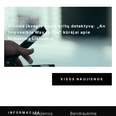
29 LIEPOS, 2026
Vilnius įkvepia naują britų detektyvą: „An
Impossible Way to Die“ kūrėjai apie
filmavimą Lietuvoje
VISOS NAUJIENOS
INFORMACIJA
Naujienos
Bendraukime