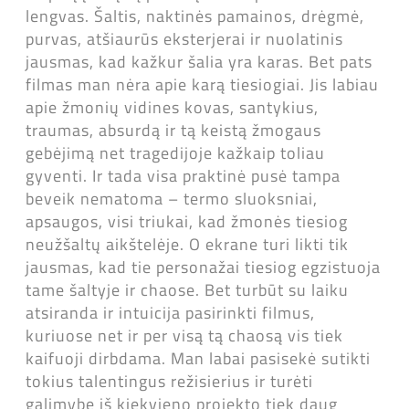
lengvas. Šaltis, naktinės pamainos, drėgmė,
purvas, atšiaurūs eksterjerai ir nuolatinis
jausmas, kad kažkur šalia yra karas. Bet pats
filmas man nėra apie karą tiesiogiai. Jis labiau
apie žmonių vidines kovas, santykius,
traumas, absurdą ir tą keistą žmogaus
gebėjimą net tragedijoje kažkaip toliau
gyventi. Ir tada visa praktinė pusė tampa
beveik nematoma – termo sluoksniai,
apsaugos, visi triukai, kad žmonės tiesiog
neužšaltų aikštelėje. O ekrane turi likti tik
jausmas, kad tie personažai tiesiog egzistuoja
tame šaltyje ir chaose. Bet turbūt su laiku
atsiranda ir intuicija pasirinkti filmus,
kuriuose net ir per visą tą chaosą vis tiek
kaifuoji dirbdama. Man labai pasisekė sutikti
tokius talentingus režisierius ir turėti
galimybę iš kiekvieno projekto tiek daug