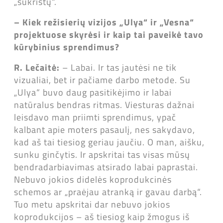
„sukristų“.
– Kiek režisierių vizijos „Ulya“ ir „Vesna“
projektuose skyrėsi ir kaip tai paveikė tavo
kūrybinius sprendimus?
R. Lečaitė:
– Labai. Ir tas jautėsi ne tik
vizualiai, bet ir pačiame darbo metode. Su
„Ulya“ buvo daug pasitikėjimo ir labai
natūralus bendras ritmas. Viesturas dažnai
leisdavo man priimti sprendimus, ypač
kalbant apie moters pasaulį, nes sakydavo,
kad aš tai tiesiog geriau jaučiu. O man, aišku,
sunku ginčytis. Ir apskritai tas visas mūsų
bendradarbiavimas atsirado labai paprastai.
Nebuvo jokios didelės koprodukcinės
schemos ar „praėjau atranką ir gavau darbą“.
Tuo metu apskritai dar nebuvo jokios
koprodukcijos – aš tiesiog kaip žmogus iš