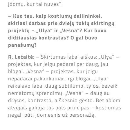
įdomu, kur tai nuves“.
– Kuo tau, kaip kostiumų dailininkei,
skiriasi darbas prie dviejų tokių skirtingų
projektų – „Ulya“ ir „Vesna“? Kur buvo
didžiausias kontrastas? O gal buvo
panašumų?
R. Lečaitė
: – Skirtumas labai aiškus: „Ulya“ –
projektas, kur jeigu padarai per daug, jau
blogai. „Vesna“ – projektas, kur jeigu
nepadarai pakankamai, irgi blogai. „Ulya“
reikalavo labai daug subtilumo, tylos, beveik
nematomų sprendimų. „Vesna“ – daugiau
drąsos, kontrasto, aiškesnio gesto. Bet abiem
atvejais galioja tas pats principas – kostiumas
negali būti įdomesnis už personažą.