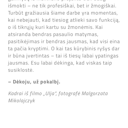
išmokti – ne tik profesiškai, bet ir žmogiškai.
Turbūt gražiausia šiame darbe yra momentas,
kai nebejauti, kad tiesiog atlieki savo funkciją,
o iš tikrųjų kuri kartu su žmonėmis. Kai
atsiranda bendras pasaulio matymas,
pasitikėjimas ir bendras jausmas, kad visi eina
ta pačia kryptimi. O kai tas kūrybinis ryšys dar
ir būna įvertintas – tai iš tiesų labai ypatingas
jausmas. Esu labai dėkinga, kad viskas taip
susiklostė.
– Dėkoju, už pokalbį.
Kadrai iš filmo „Ulja“, fotografė
Malgorzata
Mikolajczyk