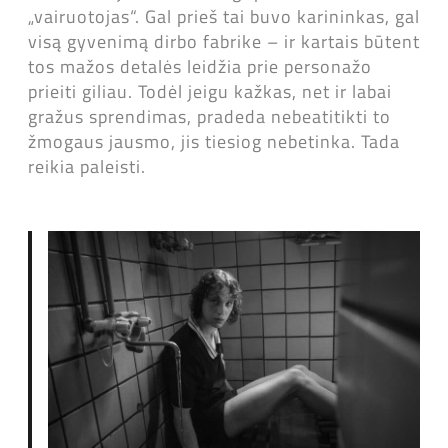
„vairuotojas“. Gal prieš tai buvo karininkas, gal
visą gyvenimą dirbo fabrike – ir kartais būtent
tos mažos detalės leidžia prie personažo
prieiti giliau. Todėl jeigu kažkas, net ir labai
gražus sprendimas, pradeda nebeatitikti to
žmogaus jausmo, jis tiesiog nebetinka. Tada
reikia paleisti.