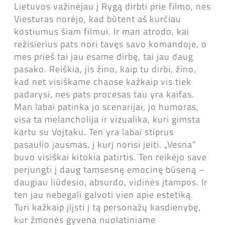
Lietuvos važinėjau į Rygą dirbti prie filmo, nes
Viesturas norėjo, kad būtent aš kurčiau
kostiumus šiam filmui. Ir man atrodo, kai
režisierius pats nori tavęs savo komandoje, o
mes prieš tai jau esame dirbę, tai jau daug
pasako. Reiškia, jis žino, kaip tu dirbi, žino,
kad net visiškame chaose kažkaip vis tiek
padarysi, nes pats procesas tau yra kaifas.
Man labai patinka jo scenarijai, jo humoras,
visa ta melancholija ir vizualika, kuri gimsta
kartu su Vojtaku. Ten yra labai stiprus
pasaulio jausmas, į kurį norisi įeiti. „Vesna“
buvo visiškai kitokia patirtis. Ten reikėjo save
perjungti į daug tamsesnę emocinę būseną –
daugiau liūdesio, absurdo, vidinės įtampos. Ir
ten jau nebegali galvoti vien apie estetiką.
Turi kažkaip įlįsti į tą personažų kasdienybę,
kur žmonės gyvena nuolatiniame