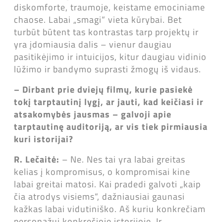
diskomforte, traumoje, keistame emociniame
chaose. Labai „smagi“ vieta kūrybai. Bet
turbūt būtent tas kontrastas tarp projektų ir
yra įdomiausia dalis – vienur daugiau
pasitikėjimo ir intuicijos, kitur daugiau vidinio
lūžimo ir bandymo suprasti žmogų iš vidaus.
– Dirbant prie dviejų filmų, kurie pasiekė
tokį tarptautinį lygį, ar jauti, kad keičiasi ir
atsakomybės jausmas – galvoji apie
tarptautinę auditoriją, ar vis tiek pirmiausia
kuri istorijai?
R. Lečaitė:
– Ne. Nes tai yra labai greitas
kelias į kompromisus, o kompromisai kine
labai greitai matosi. Kai pradedi galvoti „kaip
čia atrodys visiems“, dažniausiai gaunasi
kažkas labai vidutiniško. Aš kuriu konkrečiam
personažui konkrečioje istorijoje. Ir