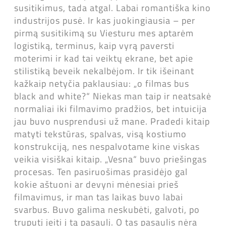
susitikimus, tada atgal. Labai romantiška kino
industrijos pusė. Ir kas juokingiausia – per
pirmą susitikimą su Viesturu mes aptarėm
logistiką, terminus, kaip vyrą paversti
moterimi ir kad tai veiktų ekrane, bet apie
stilistiką beveik nekalbėjom. Ir tik išeinant
kažkaip netyčia paklausiau: „o filmas bus
black and white?“ Niekas man taip ir neatsakė
normaliai iki filmavimo pradžios, bet intuicija
jau buvo nusprendusi už mane. Pradedi kitaip
matyti tekstūras, spalvas, visą kostiumo
konstrukciją, nes nespalvotame kine viskas
veikia visiškai kitaip. „Vesna“ buvo priešingas
procesas. Ten pasiruošimas prasidėjo gal
kokie aštuoni ar devyni mėnesiai prieš
filmavimus, ir man tas laikas buvo labai
svarbus. Buvo galima neskubėti, galvoti, po
truputį įeiti į tą pasaulį. O tas pasaulis nėra