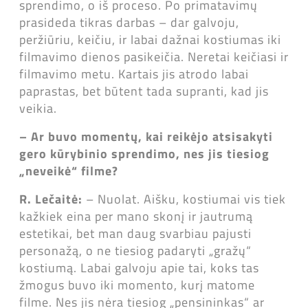
sprendimo, o iš proceso. Po primatavimų
prasideda tikras darbas – dar galvoju,
peržiūriu, keičiu, ir labai dažnai kostiumas iki
filmavimo dienos pasikeičia. Neretai keičiasi ir
filmavimo metu. Kartais jis atrodo labai
paprastas, bet būtent tada supranti, kad jis
veikia.
– Ar buvo momentų, kai reikėjo atsisakyti
gero kūrybinio sprendimo, nes jis tiesiog
„neveikė“ filme?
R. Lečaitė:
– Nuolat. Aišku, kostiumai vis tiek
kažkiek eina per mano skonį ir jautrumą
estetikai, bet man daug svarbiau pajusti
personažą, o ne tiesiog padaryti „gražų“
kostiumą. Labai galvoju apie tai, koks tas
žmogus buvo iki momento, kurį matome
filme. Nes jis nėra tiesiog „pensininkas“ ar