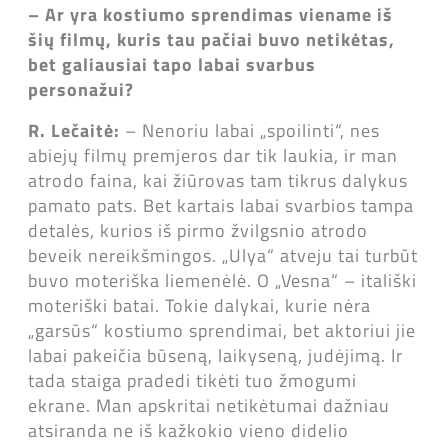
– Ar yra kostiumo sprendimas viename iš
šių filmų, kuris tau pačiai buvo netikėtas,
bet galiausiai tapo labai svarbus
personažui?
R. Lečaitė:
– Nenoriu labai „spoilinti“, nes
abiejų filmų premjeros dar tik laukia, ir man
atrodo faina, kai žiūrovas tam tikrus dalykus
pamato pats. Bet kartais labai svarbios tampa
detalės, kurios iš pirmo žvilgsnio atrodo
beveik nereikšmingos. „Ulya“ atveju tai turbūt
buvo moteriška liemenėlė. O „Vesna“ – itališki
moteriški batai. Tokie dalykai, kurie nėra
„garsūs“ kostiumo sprendimai, bet aktoriui jie
labai pakeičia būseną, laikyseną, judėjimą. Ir
tada staiga pradedi tikėti tuo žmogumi
ekrane. Man apskritai netikėtumai dažniau
atsiranda ne iš kažkokio vieno didelio