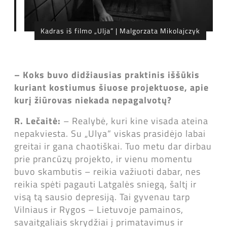
Kadras iš filmo „Ulja” | Malgorzata Mikolajczyk
– Koks buvo didžiausias praktinis iššūkis
kuriant kostiumus šiuose projektuose, apie
kurį žiūrovas niekada nepagalvotų?
R. Lečaitė:
– Realybė, kuri kine visada ateina
nepakviesta. Su „Ulya“ viskas prasidėjo labai
greitai ir gana chaotiškai. Tuo metu dar dirbau
prie prancūzų projekto, ir vienu momentu
buvo skambutis – reikia važiuoti dabar, nes
reikia spėti pagauti Latgalės sniegą, šaltį ir
visą tą sausio depresiją. Tai gyvenau tarp
Vilniaus ir Rygos – Lietuvoje pamainos,
savaitgaliais skrydžiai į primatavimus ir