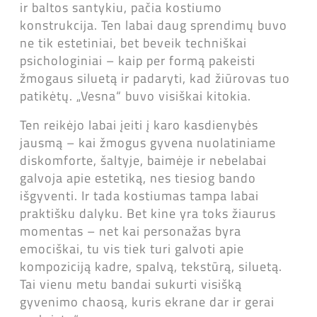
ir baltos santykiu, pačia kostiumo
konstrukcija. Ten labai daug sprendimų buvo
ne tik estetiniai, bet beveik techniškai
psichologiniai – kaip per formą pakeisti
žmogaus siluetą ir padaryti, kad žiūrovas tuo
patikėtų. „Vesna“ buvo visiškai kitokia.
Ten reikėjo labai įeiti į karo kasdienybės
jausmą – kai žmogus gyvena nuolatiniame
diskomforte, šaltyje, baimėje ir nebelabai
galvoja apie estetiką, nes tiesiog bando
išgyventi. Ir tada kostiumas tampa labai
praktišku dalyku. Bet kine yra toks žiaurus
momentas – net kai personažas byra
emociškai, tu vis tiek turi galvoti apie
kompoziciją kadre, spalvą, tekstūrą, siluetą.
Tai vienu metu bandai sukurti visišką
gyvenimo chaosą, kuris ekrane dar ir gerai