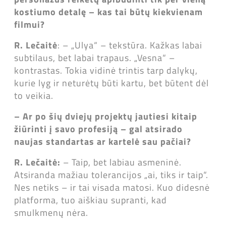
kostiumo detalę – kas tai būtų kiekvienam
filmui?
R. Lečaitė
: – „Ulya“ – tekstūra. Kažkas labai
subtilaus, bet labai trapaus. „Vesna“ –
kontrastas. Tokia vidinė trintis tarp dalykų,
kurie lyg ir neturėtų būti kartu, bet būtent dėl
to veikia.
– Ar po šių dviejų projektų jautiesi kitaip
žiūrinti į savo profesiją – gal atsirado
naujas standartas ar kartelė sau pačiai?
R. Lečaitė:
– Taip, bet labiau asmeninė.
Atsiranda mažiau tolerancijos „ai, tiks ir taip“.
Nes netiks – ir tai visada matosi. Kuo didesnė
platforma, tuo aiškiau supranti, kad
smulkmenų nėra.