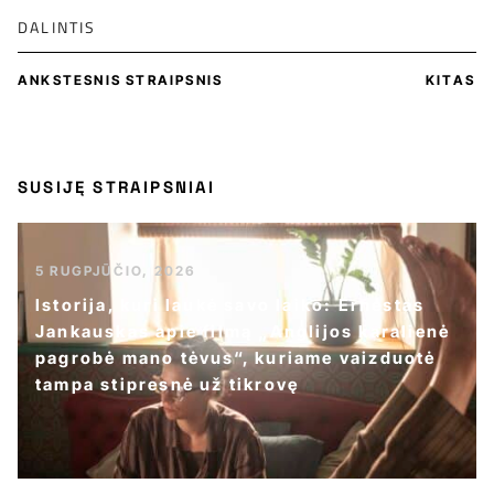
DALINTIS
ANKSTESNIS STRAIPSNIS
KITAS
SUSIJĘ STRAIPSNIAI
5 RUGPJŪČIO, 2026
Istorija, kuri laukė savo laiko: Ernestas
Jankauskas apie filmą „Anglijos karalienė
pagrobė mano tėvus“, kuriame vaizduotė
tampa stipresnė už tikrovę