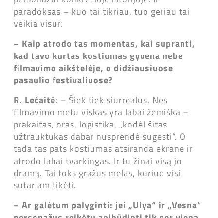
paradoksas – kuo tai tikriau, tuo geriau tai
veikia visur.
– Kaip atrodo tas momentas, kai supranti,
kad tavo kurtas kostiumas gyvena nebe
filmavimo aikštelėje, o didžiausiuose
pasaulio festivaliuose?
R. Lečaitė
: – Šiek tiek siurrealus. Nes
filmavimo metu viskas yra labai žemiška –
prakaitas, oras, logistika, „kodėl šitas
užtrauktukas dabar nusprendė sugesti“. O
tada tas pats kostiumas atsiranda ekrane ir
atrodo labai tvarkingas. Ir tu žinai visą jo
dramą. Tai toks gražus melas, kuriuo visi
sutariam tikėti.
– Ar galėtum palyginti: jei „Ulya“ ir „Vesna“
personažus reikėtų apibūdinti tik per vieną