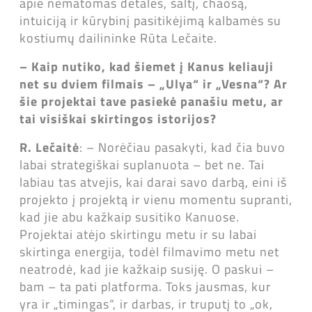
apie nematomas detales, šaltį, chaosą,
intuiciją ir kūrybinį pasitikėjimą kalbamės su
kostiumų dailininke Rūta Lečaite.
– Kaip nutiko, kad šiemet į Kanus keliauji
net su dviem filmais – „Ulya“ ir „Vesna“? Ar
šie projektai tave pasiekė panašiu metu, ar
tai visiškai skirtingos istorijos?
R. Lečaitė
: – Norėčiau pasakyti, kad čia buvo
labai strategiškai suplanuota – bet ne. Tai
labiau tas atvejis, kai darai savo darbą, eini iš
projekto į projektą ir vienu momentu supranti,
kad jie abu kažkaip susitiko Kanuose.
Projektai atėjo skirtingu metu ir su labai
skirtinga energija, todėl filmavimo metu net
neatrodė, kad jie kažkaip susiję. O paskui –
bam – ta pati platforma. Toks jausmas, kur
yra ir „timingas“, ir darbas, ir truputį to „ok,